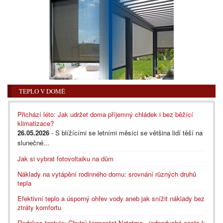
TEPLO V DOMĚ
Přichází léto: Jak udržet doma příjemný chládek i bez běžící
klimatizace?
26.05.2026
- S blížícími se letními měsíci se většina lidí těší na
slunečné...
Jak si vybrat fotovoltaiku na dům
Náklady na vytápění rodinného domu: srovnání různých druhů
tepla
Efektivní teplo a úsporný ohřev vody aneb jak snížit náklady bez
ztráty komfortu
Redakce testuje: Chytrý termostat Netatmo - jednoduchá cesta k