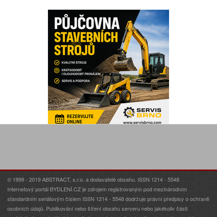
© 1999 - 2019 ABSTRACT, s.r.o. a dodavatelé obsahu. ISSN 1214 - 5548
Internetový portál BYDLENÍ.CZ je zdrojem registrovaným pod mezinárodním
standardním seriálovým číslem ISSN 1214 - 5548 dodržuje právní předpisy o ochraně
osobních údajů. Publikování nebo šíření obsahu serveru nebo jakékoliv části