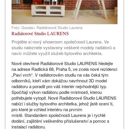
Foto: Google+ Radiátorové Studio Laurens
Radiátorové Studio LAURENS
Projděte si nový showroom společnosti Laurens. Ve
studiu naleznete vystaveny veškeré modely radiátorů a
navíc můžete využít služeb bytového architekta.
Nově otevřené Radiátorové Studio LAURENS hledejte
na adrese Radlická 68, Praha 5, ve zcela nové rezidenci
„Paví vrch“. V radiátorovém studiu na vás čeká tým
odborníků, kteří vám dokážou navrhnout 3D model
radiátoru a poradit pro váš interiér nejvhodnější typ.
Spočítají výkon radiátoru podle místnosti, kterou
potřebujete vytopit. Nové Radiátorové Studio LAURENS
nabízí i služby bytového architetka, jehož jistě ocení ti,
pro které je vzhled interiéru na prvním
místě. Standardem společnosti Laurens je i rychlé
dodání, zajištění veškerého příslušenství a pomoc s
instalací radiátoru.