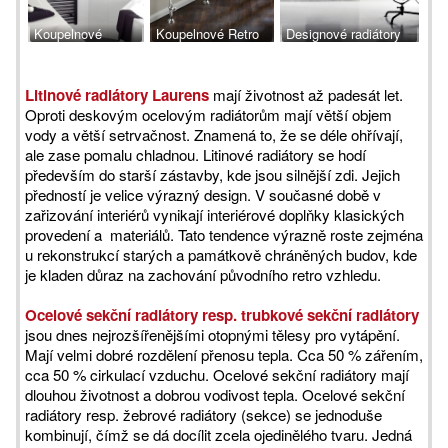
Koupelnové
Koupelnové Retro
Designové radiátory
radiátory Laurens
radiátory Laurens
Laurens
Litinové radiátory Laurens
mají životnost až padesát let.
Oproti deskovým ocelovým radiátorům mají větší objem
vody a větší setrvačnost. Znamená to, že se déle ohřívají,
ale zase pomalu chladnou. Litinové radiátory se hodí
především do starší zástavby, kde jsou silnější zdi. Jejich
předností je velice výrazný design. V současné době v
zařizování interiérů vynikají interiérové doplňky klasických
provedení a materiálů. Tato tendence výrazně roste zejména
u rekonstrukcí starých a památkově chráněných budov, kde
je kladen důraz na zachování původního retro vzhledu.
Ocelové sekční radiátory resp. trubkové sekční radiátory
jsou dnes nejrozšířenějšími otopnými tělesy pro vytápění.
Mají velmi dobré rozdělení přenosu tepla. Cca 50 % zářením,
cca 50 % cirkulací vzduchu. Ocelové sekční radiátory mají
dlouhou životnost a dobrou vodivost tepla. Ocelové sekční
radiátory resp. žebrové radiátory (sekce) se jednoduše
kombinují, čímž se dá docílit zcela ojedinělého tvaru. Jedná