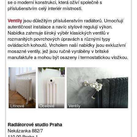
se o moderní konstrukci, která oživí společně s
příslušenstvím celý interiér místnosti.
Ventily
jsou důležitým příslušenstvím radiátorů. Umocňují
autentičnost instalace a navíc stylově regulují výkon.
Nabídka zahrnuje široký výběr klasických ventilů v
rozmanitých povrchových úpravách s různými typy
ovládacích kohoutů. Vrcholem naší nabídky jsou exkluzivní
mosazné ventily, jež jsou ručně vyráběny v britské
manufaktuře a mohou být osazeny i termostatickou vložkou.
Litinové
Ocelové
Ventily
radiátory
sekční
Laurens
radiátory resp.
Radiátorové studio Praha
trubkové
Nekázanka 882/7
sekční
110 00 Praha 1
radiátory