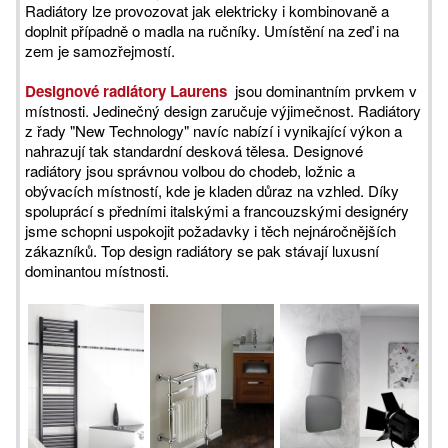
Radiátory lze provozovat jak elektricky i kombinovaně a
doplnit případně o madla na ručníky. Umístění na zeď i na
zem je samozřejmostí.
Designové radiátory Laurens
jsou dominantním prvkem v
místnosti. Jedinečný design zaručuje výjimečnost. Radiátory
z řady "New Technology" navíc nabízí i vynikající výkon a
nahrazují tak standardní desková tělesa. Designové
radiátory jsou správnou volbou do chodeb, ložnic a
obývacích místností, kde je kladen důraz na vzhled. Díky
spoluprácí s předními italskými a francouzskými designéry
jsme schopni uspokojit požadavky i těch nejnáročnějších
zákazníků. Top design radiátory se pak stávají luxusní
dominantou místnosti.