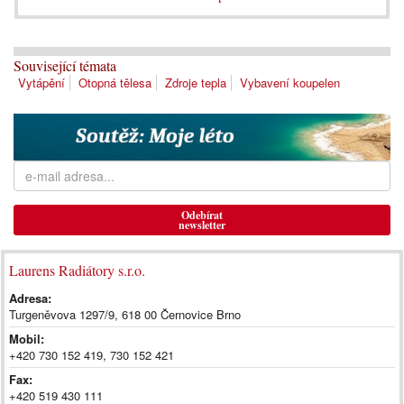
Související témata
Vytápění
Otopná tělesa
Zdroje tepla
Vybavení koupelen
Odebírat
newsletter
Laurens Radiátory s.r.o.
Adresa:
Turgeněvova 1297/9, 618 00 Černovice Brno
Mobil:
+420 730 152 419, 730 152 421
Fax:
+420 519 430 111