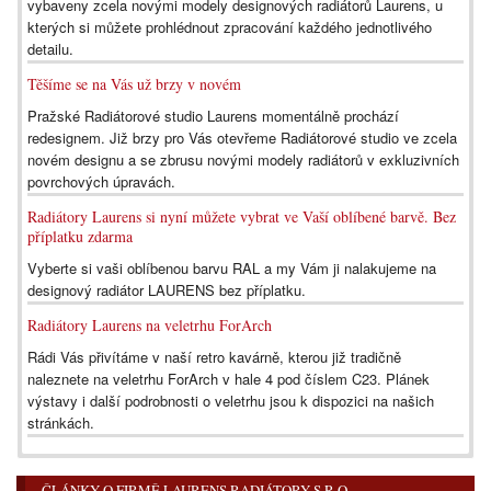
vybaveny zcela novými modely designových radiátorů Laurens, u
kterých si můžete prohlédnout zpracování každého jednotlivého
detailu.
Těšíme se na Vás už brzy v novém
Pražské Radiátorové studio Laurens momentálně prochází
redesignem. Již brzy pro Vás otevřeme Radiátorové studio ve zcela
novém designu a se zbrusu novými modely radiátorů v exkluzivních
povrchových úpravách.
Radiátory Laurens si nyní můžete vybrat ve Vaší oblíbené barvě. Bez
příplatku zdarma
Vyberte si vaši oblíbenou barvu RAL a my Vám ji nalakujeme na
designový radiátor LAURENS bez příplatku.
Radiátory Laurens na veletrhu ForArch
Rádi Vás přivítáme v naší retro kavárně, kterou již tradičně
naleznete na veletrhu ForArch v hale 4 pod číslem C23. Plánek
výstavy i další podrobnosti o veletrhu jsou k dispozici na našich
stránkách.
ČLÁNKY O FIRMĚ LAURENS RADIÁTORY S.R.O.