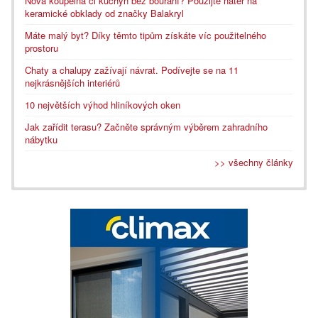
Nová koupelna či kuchyň bez bourání? Použijte nátěr na
keramické obklady od značky Balakryl
Máte malý byt? Díky těmto tipům získáte víc použitelného
prostoru
Chaty a chalupy zažívají návrat. Podívejte se na 11
nejkrásnějších interiérů
10 největších výhod hliníkových oken
Jak zařídit terasu? Začněte správným výběrem zahradního
nábytku
>> všechny články