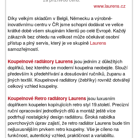
www.laurens.cz
Díky velkým skladům v Belgii, Německu a výrobně-
inovativnímu centru v ČR jsme schopni dodávat ve velice
krátké době všem skupinám klientů po celé Evropě. Každý
zákazník bez ohledu na velikost může očekávat osobní
přístup a plný servis, který je ve skupině
Laurens
samozřejmostí.
Koupelnové radiátory Laurens
jsou jedním z důležitých
doplňků, bez kterého se moderní koupelna neobejde. Slouží
především k předehřívání a dosušování ručníků, županu a
jiných textilií. Koupelnové radiátory (žebříky) rovněž dotvářejí
celkový vzhled koupelny.
Koupelnové Retro radiátory Laurens
jsou luxusním
doplňkem koupelen kopírujících retro styl 19.století. Precizní
ruční opracování jednotlivých dílů a montáž ještě více
podtrhují nostalgický design radiátoru. Široká nabídka
povrchových úprav zajistí, že retro radiátor Laurens bude tím
nejluxusnějším prvkem retro koupelny. Vše je cíleno na
funkčnost, autentický vzhled, praktičnost a variabilitu.