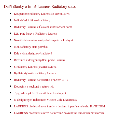
Další články o firmě Laurens Radiátory s.r.o.
Koupelnové radiátory Laurens se slevou 30 %
Jediné české litinové radiátory
Radiátory Laurens v Českém soběstačném domě
Léto plné barev s Radiátory Laurens
Nová kolekce retro sanity do koupelen a kuchyní
Jsou radiátory stále potřeba?
Kde vybrat designový radiátor?
Revoluce v designu bydlení podle Laurens
S radiátory Laurens je zima stylová
Bydlete stylově s radiátory Laurens
Radiátory Laurens na veletrhu ForArch 2017
Koupelny a kuchyně v retro stylu
Tipy, kde a jak šetřit na nákladech za topení
O designových radiátorech v Retro Cafe LAURENS
LAURENS představí nové trendy v designu topení na veletrhu ForTHERM
LAURENS představuje nové patinované povrchy na litinových radiátorech