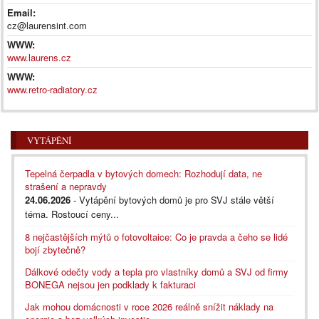
Email:
cz@laurensint.com
WWW:
www.laurens.cz
WWW:
www.retro-radiatory.cz
VYTÁPĚNÍ
Tepelná čerpadla v bytových domech: Rozhodují data, ne
strašení a nepravdy
24.06.2026
- Vytápění bytových domů je pro SVJ stále větší
téma. Rostoucí ceny...
8 nejčastějších mýtů o fotovoltaice: Co je pravda a čeho se lidé
bojí zbytečně?
Dálkové odečty vody a tepla pro vlastníky domů a SVJ od firmy
BONEGA nejsou jen podklady k fakturaci
Jak mohou domácnosti v roce 2026 reálně snížit náklady na