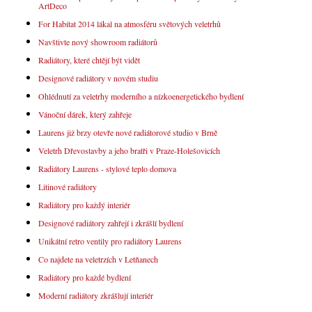
ArtDeco
For Habitat 2014 lákal na atmosféru světových veletrhů
Navštivte nový showroom radiátorů
Radiátory, které chtějí být vidět
Designové radiátory v novém studiu
Ohlédnutí za veletrhy moderního a nízkoenergetického bydlení
Vánoční dárek, který zahřeje
Laurens již brzy otevře nové radiátorové studio v Brně
Veletrh Dřevostavby a jeho bratři v Praze-Holešovicích
Radiátory Laurens - stylové teplo domova
Litinové radiátory
Radiátory pro každý interiér
Designové radiátory zahřejí i zkrášlí bydlení
Unikátní retro ventily pro radiátory Laurens
Co najdete na veletrzích v Letňanech
Radiátory pro každé bydlení
Moderní radiátory zkrášlují interiér