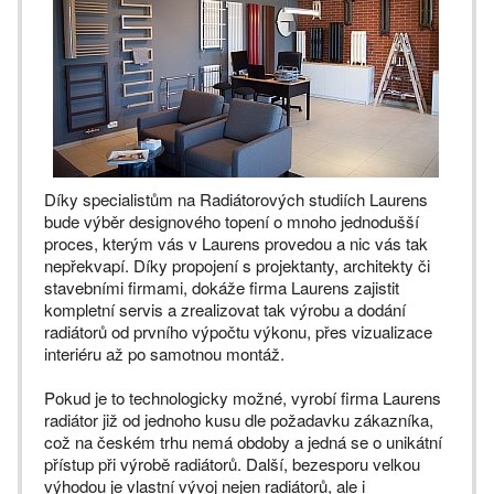
Díky specialistům na Radiátorových studiích Laurens
bude výběr designového topení o mnoho jednodušší
proces, kterým vás v Laurens provedou a nic vás tak
nepřekvapí. Díky propojení s projektanty, architekty či
stavebními firmami, dokáže firma Laurens zajistit
kompletní servis a zrealizovat tak výrobu a dodání
radiátorů od prvního výpočtu výkonu, přes vizualizace
interiéru až po samotnou montáž.
Pokud je to technologicky možné, vyrobí firma Laurens
radiátor již od jednoho kusu dle požadavku zákazníka,
což na českém trhu nemá obdoby a jedná se o unikátní
přístup při výrobě radiátorů. Další, bezesporu velkou
výhodou je vlastní vývoj nejen radiátorů, ale i