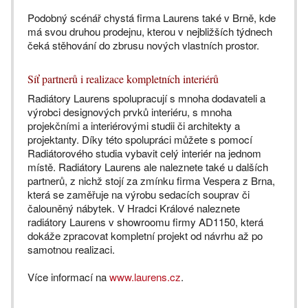
Podobný scénář chystá firma Laurens také v Brně, kde
má svou druhou prodejnu, kterou v nejbližších týdnech
čeká stěhování do zbrusu nových vlastních prostor.
Síť partnerů i realizace kompletních interiérů
Radiátory Laurens spolupracují s mnoha dodavateli a
výrobci designových prvků interiéru, s mnoha
projekčními a interiérovými studii či architekty a
projektanty. Díky této spolupráci můžete s pomocí
Radiátorového studia vybavit celý interiér na jednom
místě. Radiátory Laurens ale naleznete také u dalších
partnerů, z nichž stojí za zmínku firma Vespera z Brna,
která se zaměřuje na výrobu sedacích souprav či
čalouněný nábytek. V Hradci Králové naleznete
radiátory Laurens v showroomu firmy AD1150, která
dokáže zpracovat kompletní projekt od návrhu až po
samotnou realizaci.
Více informací na
www.laurens.cz
.