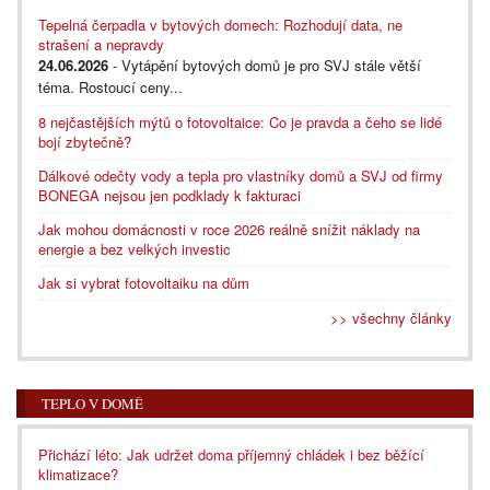
Tepelná čerpadla v bytových domech: Rozhodují data, ne
strašení a nepravdy
24.06.2026
- Vytápění bytových domů je pro SVJ stále větší
téma. Rostoucí ceny...
8 nejčastějších mýtů o fotovoltaice: Co je pravda a čeho se lidé
bojí zbytečně?
Dálkové odečty vody a tepla pro vlastníky domů a SVJ od firmy
BONEGA nejsou jen podklady k fakturaci
Jak mohou domácnosti v roce 2026 reálně snížit náklady na
energie a bez velkých investic
Jak si vybrat fotovoltaiku na dům
>> všechny články
TEPLO V DOMĚ
Přichází léto: Jak udržet doma příjemný chládek i bez běžící
klimatizace?