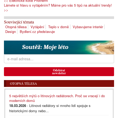
<< Elektrické kotle Protherm
Lámete si hlavu s vytápěním? Máme pro vás 5 tipů na aktuální trendy!
>>
Související témata
Otopná tělesa
Vytápění
Teplo v domě
Vybavujeme interiér
Design
Bydlení.cz představuje
Odebírat
newsletter
OTOPNÁ TĚLESA
5 největších mýtů o litinových radiátorech. Proč se vracejí i do
moderních domů
18.03.2026
- Litinové radiátory si mnoho lidí spojuje s
historickými domy nebo...