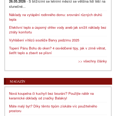
26.05.2026
- S blížícími se letními měsíci se většina lidí těší na
slunečné...
Náklady na vytápění rodinného domu: srovnání různých druhů
tepla
Efektivní teplo a úsporný ohřev vody aneb jak snížit náklady bez
ztráty komfortu
Vyhlášení vítězů soutěže Barvy podzimu 2025
Topení Pánu Bohu do oken? 4 osvědčené tipy, jak v zimě větrat,
šetřit teplo a zbavit se plísní
>> všechny články
MAGAZÍN
Nová koupelna či kuchyň bez bourání? Použijte nátěr na
keramické obklady od značky Balakryl
Máte malý byt? Díky těmto tipům získáte víc použitelného
prostoru