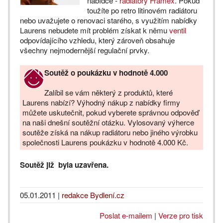
nabídce -
radiátory Framex
. Pokud
toužíte po retro litinovém radiátoru
nebo uvažujete o renovaci starého, s využitím nabídky
Laurens nebudete mít problém získat k němu
ventil
odpovídajícího vzhledu, který zároveň obsahuje
všechny nejmodernější regulační prvky.
Soutěž o poukázku v hodnotě 4.000
Zalíbil se vám některý z produktů, které
Laurens nabízí? Výhodný nákup z nabídky firmy
můžete uskutečnit, pokud vyberete správnou odpověď
na naši dnešní soutěžní otázku. Vylosovaný výherce
soutěže získá na nákup radiátoru nebo jiného výrobku
společnosti Laurens poukázku v hodnotě 4.000 Kč.
Soutěž již byla uzavřena.
05.01.2011
|
redakce Bydlení.cz
Poslat e-mailem
|
Verze pro tisk