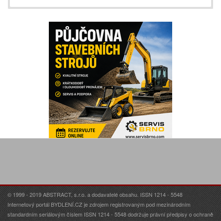
© 1999 - 2019 ABSTRACT, s.r.o. a dodavatelé obsahu. ISSN 1214 - 5548
Internetový portál BYDLENÍ.CZ je zdrojem registrovaným pod mezinárodním
standardním seriálovým číslem ISSN 1214 - 5548 dodržuje právní předpisy o ochraně