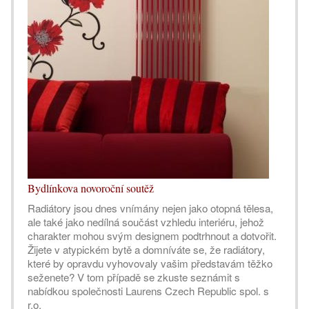
Bydlínkova novoroční soutěž
Radiátory jsou dnes vnímány nejen jako otopná tělesa,
ale také jako nedílná součást vzhledu interiéru, jehož
charakter mohou svým designem podtrhnout a dotvořit.
Žijete v atypickém bytě a domníváte se, že radiátory,
které by opravdu vyhovovaly vašim představám těžko
seženete? V tom případě se zkuste seznámit s
nabídkou společnosti Laurens Czech Republic spol. s
r.o.