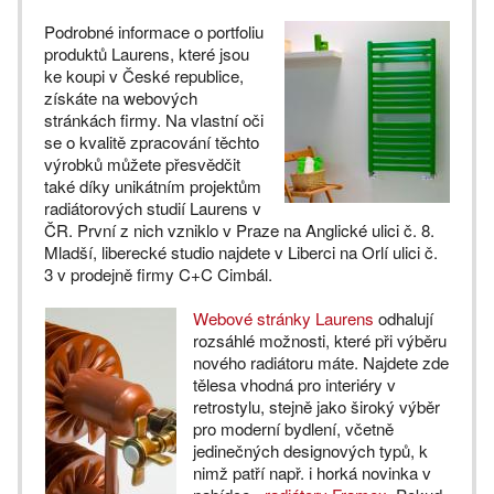
Podrobné informace o portfoliu
produktů Laurens, které jsou
ke koupi v České republice,
získáte na webových
stránkách firmy. Na vlastní oči
se o kvalitě zpracování těchto
výrobků můžete přesvědčit
také díky unikátním projektům
radiátorových studií Laurens v
ČR. První z nich vzniklo v Praze na Anglické ulici č. 8.
Mladší, liberecké studio najdete v Liberci na Orlí ulici č.
3 v prodejně firmy C+C Cimbál.
Webové stránky Laurens
odhalují
rozsáhlé možnosti, které při výběru
nového radiátoru máte. Najdete zde
tělesa vhodná pro interiéry v
retrostylu, stejně jako široký výběr
pro moderní bydlení, včetně
jedinečných designových typů, k
nimž patří např. i horká novinka v