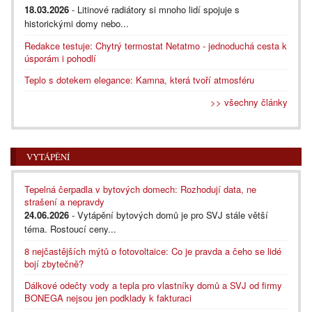
18.03.2026
- Litinové radiátory si mnoho lidí spojuje s
historickými domy nebo...
Redakce testuje: Chytrý termostat Netatmo - jednoduchá cesta k
úsporám i pohodlí
Teplo s dotekem elegance: Kamna, která tvoří atmosféru
>> všechny články
VYTÁPĚNÍ
Tepelná čerpadla v bytových domech: Rozhodují data, ne
strašení a nepravdy
24.06.2026
- Vytápění bytových domů je pro SVJ stále větší
téma. Rostoucí ceny...
8 nejčastějších mýtů o fotovoltaice: Co je pravda a čeho se lidé
bojí zbytečně?
Dálkové odečty vody a tepla pro vlastníky domů a SVJ od firmy
BONEGA nejsou jen podklady k fakturaci