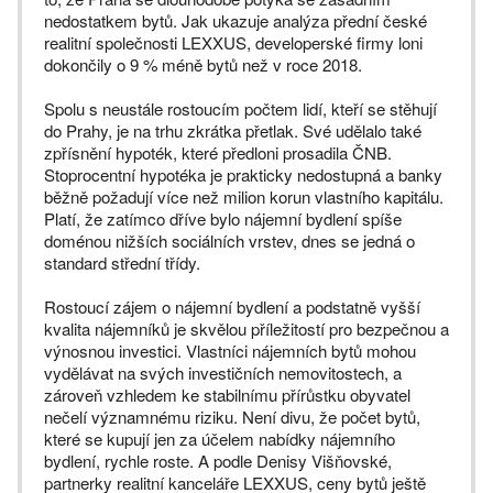
nedostatkem bytů. Jak ukazuje analýza přední české
realitní společnosti LEXXUS, developerské firmy loni
dokončily o 9 % méně bytů než v roce 2018.
Spolu s neustále rostoucím počtem lidí, kteří se stěhují
do Prahy, je na trhu zkrátka přetlak. Své udělalo také
zpřísnění hypoték, které předloni prosadila ČNB.
Stoprocentní hypotéka je prakticky nedostupná a banky
běžně požadují více než milion korun vlastního kapitálu.
Platí, že zatímco dříve bylo nájemní bydlení spíše
doménou nižších sociálních vrstev, dnes se jedná o
standard střední třídy.
Rostoucí zájem o nájemní bydlení a podstatně vyšší
kvalita nájemníků je skvělou příležitostí pro bezpečnou a
výnosnou investici. Vlastníci nájemních bytů mohou
vydělávat na svých investičních nemovitostech, a
zároveň vzhledem ke stabilnímu přírůstku obyvatel
nečelí významnému riziku. Není divu, že počet bytů,
které se kupují jen za účelem nabídky nájemního
bydlení, rychle roste. A podle Denisy Višňovské,
partnerky realitní kanceláře LEXXUS, ceny bytů ještě