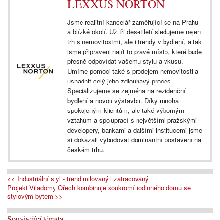
LEXXUS NORTON
Jsme realitní kancelář zaměřující se na Prahu
a blízké okolí. Už tři desetiletí sledujeme nejen
trh s nemovitostmi, ale i trendy v bydlení, a tak
jsme připraveni najít to pravé místo, které bude
přesně odpovídat vašemu stylu a vkusu.
Umíme pomoci také s prodejem nemovitosti a
usnadnit celý jeho zdlouhavý proces.
Specializujeme se zejména na rezidenční
bydlení a novou výstavbu. Díky mnoha
spokojeným klientům, ale také výborným
vztahům a spoluprací s největšími pražskými
developery, bankami a dalšími institucemi jsme
si dokázali vybudovat dominantní postavení na
českém trhu.
<< Industriální styl - trend milovaný i zatracovaný
Projekt Viladomy Ořech kombinuje soukromí rodinného domu se
stylovým bytem >>
Související témata