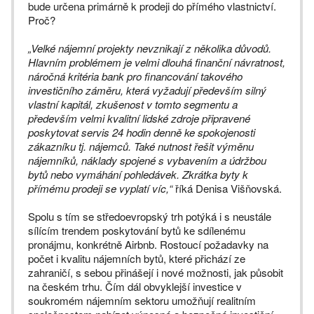
bude určena primárně k prodeji do přímého vlastnictví.
Proč?
„Velké nájemní projekty nevznikají z několika důvodů.
Hlavním problémem je velmi dlouhá finanční návratnost,
náročná kritéria bank pro financování takového
investičního záměru, která vyžadují především silný
vlastní kapitál, zkušenost v tomto segmentu a
především velmi kvalitní lidské zdroje připravené
poskytovat servis 24 hodin denně ke spokojenosti
zákazníku tj. nájemců. Také nutnost řešit výměnu
nájemníků, náklady spojené s vybavením a údržbou
bytů nebo vymáhání pohledávek. Zkrátka byty k
přímému prodeji se vyplatí víc,“
říká Denisa Višňovská.
Spolu s tím se středoevropský trh potýká i s neustále
sílícím trendem poskytování bytů ke sdílenému
pronájmu, konkrétně Airbnb. Rostoucí požadavky na
počet i kvalitu nájemních bytů, které přichází ze
zahraničí, s sebou přinášejí i nové možnosti, jak působit
na českém trhu. Čím dál obvyklejší investice v
soukromém nájemním sektoru umožňují realitním