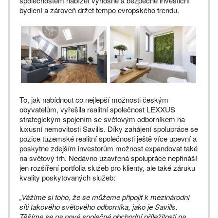
společnostem nabízet výnosné a bezpečné investiční
bydlení a zároveň držet tempo evropského trendu.
To, jak nabídnout co nejlepší možnosti českým
obyvatelům, vyřešila realitní společnost LEXXUS
strategickým spojením se světovým odborníkem na
luxusní nemovitosti Savills. Díky zahájení spolupráce se
pozice tuzemské realitní společnosti ještě více upevní a
poskytne zdejším investorům možnost expandovat také
na světový trh. Nedávno uzavřená spolupráce nepřináší
jen rozšíření portfolia služeb pro klienty, ale také záruku
kvality poskytovaných služeb:
„Vážíme si toho, že se můžeme připojit k mezinárodní
síti takového světového odborníka, jako je Savills.
Těšíme se na nové společné obchodní příležitosti na