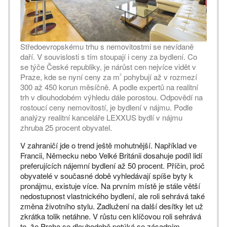
Středoevropskému trhu s nemovitostmi se nevídaně
daří. V souvislosti s tím stoupají i ceny za bydlení. Co
se týče České republiky, je nárůst cen nejvíce vidět v
²
Praze, kde se nyní ceny za m
pohybují až v rozmezí
300 až 450 korun měsíčně. A podle expertů na realitní
trh v dlouhodobém výhledu dále porostou. Odpovědí na
rostoucí ceny nemovitostí, je bydlení v nájmu. Podle
analýzy realitní kanceláře LEXXUS bydlí v nájmu
zhruba 25 procent obyvatel.
V zahraničí jde o trend ještě mohutnější. Například ve
Francii, Německu nebo Velké Británii dosahuje podíl lidí
preferujících nájemní bydlení až 50 procent. Příčin, proč
obyvatelé v současné době vyhledávají spíše byty k
pronájmu, existuje více. Na prvním místě je stále větší
nedostupnost vlastnického bydlení, ale roli sehrává také
změna životního stylu. Zadlužení na další desítky let už
zkrátka tolik netáhne. V růstu cen klíčovou roli sehrává
to, že Praha se dlouhodobě potýká se zásadním