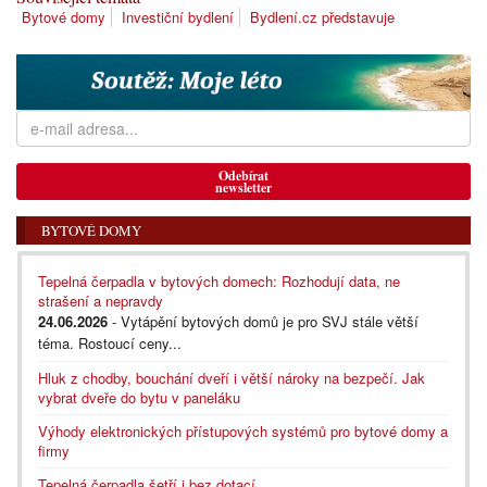
Bytové domy
Investiční bydlení
Bydlení.cz představuje
Odebírat
newsletter
BYTOVÉ DOMY
Tepelná čerpadla v bytových domech: Rozhodují data, ne
strašení a nepravdy
24.06.2026
- Vytápění bytových domů je pro SVJ stále větší
téma. Rostoucí ceny...
Hluk z chodby, bouchání dveří i větší nároky na bezpečí. Jak
vybrat dveře do bytu v paneláku
Výhody elektronických přístupových systémů pro bytové domy a
firmy
Tepelná čerpadla šetří i bez dotací