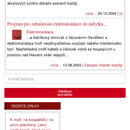
akrylových luxferů dokáže sestavit každý.
více...
25.10.2004 |
tz
Program pro zabudování elektroinstalace do nábytku...
Elektroinstalace
...a tlačítkový stmívač s fázováním Osvětlení a
elektroinstalace tvoří neodmyslitelnou součást našeho interiérového
bytí. Nepřehledná změť kabelů a žárovek volně se houpajících v
prostoru nad hlavami však nejspíš...
více...
13.08.2003 |
časopis Interiér stavby
Odebírat
newsletter
TRŽIŠTĚ ZPRÁV
K moři, na koupaliště i na
první prázdniny. Letní
nezbytnosti, které ocení