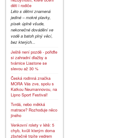
děti i rodiče
Léto s dětmi znamená
jediné – mokré plavky,
písek úplně všude,
nekonečné dovádění ve
vodě a batoh plný věcí,
bez kterých...
Ještě není pozdě - pořiďte
si zahradní dlažby a
tvárnice Liastone se
slevou až 30 %
Česká rodinná značka
MORA Vás zve, spolu s
Katkou Neumannovou, na
Lipno Sport Festival!
Tvrdá, nebo měkká
matrace? Rozhoduje něco
jiného
Venkovní rolety v létě: 5
chyb, kvůli kterým doma
zbytečně trpíte vedrem