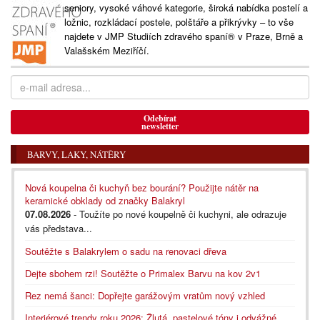
seniory, vysoké váhové kategorie, široká nabídka postelí a
ložnic, rozkládací postele, polštáře a přikrývky – to vše
najdete v JMP Studiích zdravého spaní® v Praze, Brně a
Valašském Meziříčí.
Odebírat
newsletter
BARVY, LAKY, NÁTĚRY
Nová koupelna či kuchyň bez bourání? Použijte nátěr na
keramické obklady od značky Balakryl
07.08.2026
- Toužíte po nové koupelně či kuchyni, ale odrazuje
vás představa...
Soutěžte s Balakrylem o sadu na renovaci dřeva
Dejte sbohem rzi! Soutěžte o Primalex Barvu na kov 2v1
Rez nemá šanci: Dopřejte garážovým vratům nový vzhled
Interiérové trendy roku 2026: Žlutá, pastelové tóny i odvážné