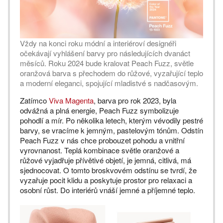
Vždy na konci roku módní a interiéroví designéři
očekávají vyhlášení barvy pro následujících dvanáct
měsíců. Roku 2024 bude kralovat Peach Fuzz, světle
oranžová barva s přechodem do růžové, vyzařující teplo
a moderní eleganci, spojující mladistvé s nadčasovým.
Zatímco
Viva Magenta
, barva pro rok 2023, byla
odvážná a plná energie, Peach Fuzz symbolizuje
pohodlí a mír. Po několika letech, kterým vévodily pestré
barvy, se vracíme k jemným, pastelovým tónům. Odstín
Peach Fuzz v nás chce probouzet pohodu a vnitřní
vyrovnanost. Teplá kombinace světle oranžové a
růžové vyjadřuje přívětivé objetí, je jemná, citlivá, má
sjednocovat. O tomto broskvovém odstínu se tvrdí, že
vyzařuje pocit klidu a poskytuje prostor pro relaxaci a
osobní růst. Do interiérů vnáší jemné a příjemné teplo.