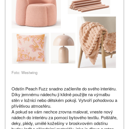
Foto: Westwing
Odstín Peach Fuzz snadno začleníte do svého interiéru.
Díky jemnému nádechu ji klidně použijte na výmalbu
stěn v ložnici nebo dětském pokoji. Vytvoří
pohodovou a
přívětivou atmosféru.
A pokud se vám nechce zrovna malovat, vneste nový
nádech do interiéru za pomoci bytového textilu. Polštáře,
deky, plédy, umělé kožešiny v broskvovém odstínu
budou ladit s přírodními materiály, jako je dřevo a ratan.