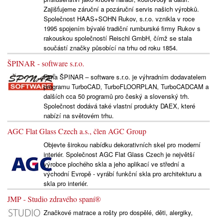
Zajišťujeme záruční a pozáruční servis našich výrobků.
Společnost HAAS+SOHN Rukov, s.r.o. vznikla v roce
1995 spojením bývalé tradiční rumburské firmy Rukov s
rakouskou společností Reischl GmbH, čímž se stala
součástí značky působící na trhu od roku 1854.
ŠPINAR - software s.r.o.
Fima ŠPINAR – software s.r.o. je výhradním dodavatelem
programu TurboCAD, TurboFLOORPLAN, TurboCADCAM a
dalších cca 50 programů pro český a slovenský trh.
Společnost dodává také vlastní produkty DAEX, které
nabízí na světovém trhu.
AGC Flat Glass Czech a.s., člen AGC Group
Objevte širokou nabídku dekorativních skel pro moderní
interiér. Společnost AGC Flat Glass Czech je největší
výrobce plochého skla a jeho aplikací ve střední a
východní Evropě - vyrábí funkční skla pro architekturu a
skla pro interiér.
JMP - Studio zdravého spaní®
Značkové matrace a rošty pro dospělé, děti, alergiky,