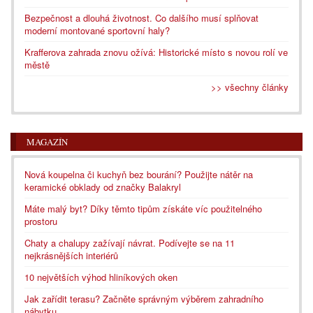
Bezpečnost a dlouhá životnost. Co dalšího musí splňovat
moderní montované sportovní haly?
Krafferova zahrada znovu ožívá: Historické místo s novou rolí ve
městě
>> všechny články
MAGAZÍN
Nová koupelna či kuchyň bez bourání? Použijte nátěr na
keramické obklady od značky Balakryl
Máte malý byt? Díky těmto tipům získáte víc použitelného
prostoru
Chaty a chalupy zažívají návrat. Podívejte se na 11
nejkrásnějších interiérů
10 největších výhod hliníkových oken
Jak zařídit terasu? Začněte správným výběrem zahradního
nábytku