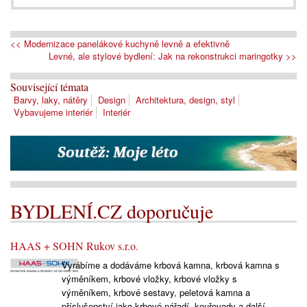
<< Modernizace panelákové kuchyně levně a efektivně
Levné, ale stylové bydlení: Jak na rekonstrukci maringotky >>
Související témata
Barvy, laky, nátěry
Design
Architektura, design, styl
Vybavujeme interiér
Interiér
BYDLENÍ.CZ doporučuje
HAAS + SOHN Rukov s.r.o.
Vyrábíme a dodáváme krbová kamna, krbová kamna s
výměníkem, krbové vložky, krbové vložky s
výměníkem, krbové sestavy, peletová kamna a
příslušenství jako krbové nářadí, kouřovody a další.