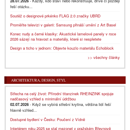
28.07.2026
- Každý, kdo staví nebo rekonstruuje, dříve či později
řeší otázku...
Soutěž o designové prkénko FLAG 2.0 značky UBRD
Proměňte televizi v galerii: Samsung přináší umění z Art Basel
Konec nudy a černé klasiky: Akustické lamelové panely v roce
2026 sázejí na hravost a materiály, které si nespletete
Design a ticho v jednom: Objevte kouzlo materiálu Echoblock
>> všechny články
ARCHITEKTURA, DESIGN, STYL
Střecha na celý život: Přírodní titanzinek RHEINZINK spojuje
nadčasový vzhled s minimální údržbou
02.07.2026
- Když se vybírá střešní krytina, většina lidí řeší
hlavně vzhled...
Dostupné bydlení v Česku: Poučení z Vídně
Interiérem roku 2025 se stal mezonet v pražském Břevnově