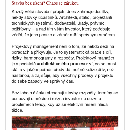
Stavba bez řízení? Chaos se zárukou
Každý větší stavební projekt dnes zahrnuje desítky,
někdy stovky účastníků. Architekti, statici, projektanti
technických systémů, dodavatelé, úřady, právníci,
pojišťovny – a nad tím vším investor, který potřebuje
vědět, že jeho peníze a záměr míří správným směrem.
Projektový management není o tom, že někdo sedí na
poradách a přikyvuje. Je to systematická práce s cíli,
riziky, harmonogramy a rozpočty. Projektový manažer
je v podstatě
architekt celého procesu
: ví, co se musí
stát a v jakém pořadí, předvídá možné kolize dřív, než
nastanou, a zajišťuje, aby všechny procesy v projektu
do sebe zapadly ve správný čas.
Bez tohoto článku přesahují stavby rozpočty, termíny se
posouvají o měsíce i roky a investor se dozví o
problémech tehdy, kdy už se efektivní řešení hledá
těžce.