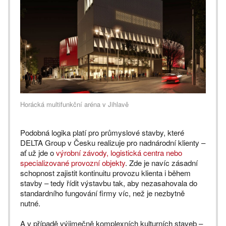
Horácká multifunkční aréna v Jihlavě
Podobná logika platí pro průmyslové stavby, které
DELTA Group v Česku realizuje pro nadnárodní klienty –
ať už jde o
výrobní závody, logistická centra nebo
specializované provozní objekty
. Zde je navíc zásadní
schopnost zajistit kontinuitu provozu klienta i během
stavby – tedy řídit výstavbu tak, aby nezasahovala do
standardního fungování firmy víc, než je nezbytně
nutné.
A v případě výjimečně komplexních kulturních staveb –