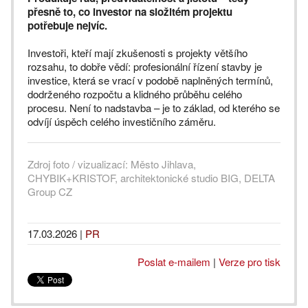
přesně to, co investor na složitém projektu
potřebuje nejvíc.
Investoři, kteří mají zkušenosti s projekty většího
rozsahu, to dobře vědí: profesionální řízení stavby je
investice, která se vrací v podobě naplněných termínů,
dodrženého rozpočtu a klidného průběhu celého
procesu. Není to nadstavba – je to základ, od kterého se
odvíjí úspěch celého investičního záměru.
Zdroj foto / vizualizací: Město Jihlava,
CHYBIK+KRISTOF, architektonické studio BIG, DELTA
Group CZ
17.03.2026
|
PR
Poslat e-mailem
|
Verze pro tisk