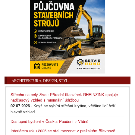
ARCHITEKTURA, DESIGN, STYL
Střecha na celý život: Přírodní titanzinek RHEINZINK spojuje
nadčasový vzhled s minimální údržbou
02.07.2026
- Když se vybírá střešní krytina, většina lidí řeší
hlavně vzhled...
Dostupné bydlení v Česku: Poučení z Vídně
Interiérem roku 2025 se stal mezonet v pražském Břevnově