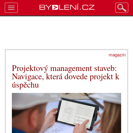
Toggle
navigation
magazín
Projektový management staveb:
Navigace, která dovede projekt k
úspěchu