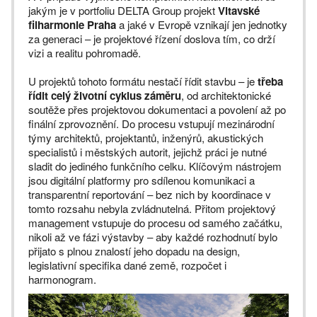
jakým je v portfoliu DELTA Group projekt
Vltavské
filharmonie Praha
a jaké v Evropě vznikají jen jednotky
za generaci – je projektové řízení doslova tím, co drží
vizi a realitu pohromadě.
U projektů tohoto formátu nestačí řídit stavbu – je
třeba
řídit celý životní cyklus záměru
, od architektonické
soutěže přes projektovou dokumentaci a povolení až po
finální zprovoznění. Do procesu vstupují mezinárodní
týmy architektů, projektantů, inženýrů, akustických
specialistů i městských autorit, jejichž práci je nutné
sladit do jediného funkčního celku. Klíčovým nástrojem
jsou digitální platformy pro sdílenou komunikaci a
transparentní reportování – bez nich by koordinace v
tomto rozsahu nebyla zvládnutelná. Přitom projektový
management vstupuje do procesu od samého začátku,
nikoli až ve fázi výstavby – aby každé rozhodnutí bylo
přijato s plnou znalostí jeho dopadu na design,
legislativní specifika dané země, rozpočet i
harmonogram.