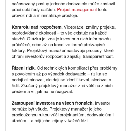
načasovaný postup jednoho dodavatele může zastavit
práci celé řady dalších.
Project management
tento
provoz řídí a minimalizuje prostoje.
Kontrolu nad rozpočtem.
Vícepráce, změny projektu,
nepředvídané okolnosti – to vše existuje na každé
stavbě. Otázka je, zda je investor o nich informován
průběžně, nebo až na konci ve formě překvapivé
faktury. Projektový manažer nastavuje procesy, které
chrání investorův rozpočet a zajišťují transparentnost.
Řízení rizik.
Od technických komplikací přes problémy
s povolením až po výpadek dodavatele – rizika se
nedají eliminovat, ale dají se identifikovat, sledovat a
řídit. Zkušený projektový manažer zná většinu z nich
předem a ví, jak na ně reagovat.
Zastoupení investora na všech frontách.
Investor
nemůže být všude. Projektový manažer je jeho
prodlouženou rukou vůči projektantům, dodavatelům i
úřadům – a hájí jeho zájmy v každé fázi.