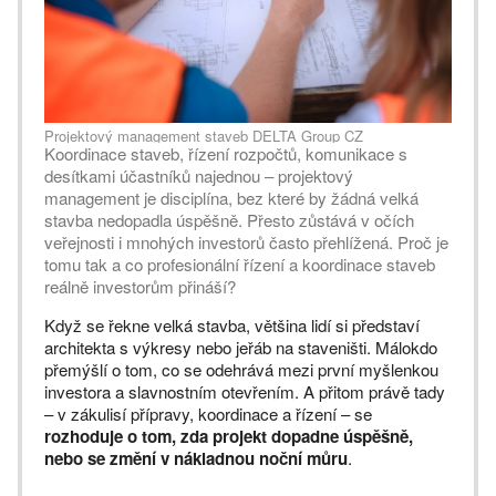
Projektový management staveb DELTA Group CZ
Koordinace staveb, řízení rozpočtů, komunikace s
desítkami účastníků najednou – projektový
management je disciplína, bez které by žádná velká
stavba nedopadla úspěšně. Přesto zůstává v očích
veřejnosti i mnohých investorů často přehlížená. Proč je
tomu tak a co profesionální řízení a koordinace staveb
reálně investorům přináší?
Když se řekne velká stavba, většina lidí si představí
architekta s výkresy nebo jeřáb na staveništi. Málokdo
přemýšlí o tom, co se odehrává mezi první myšlenkou
investora a slavnostním otevřením. A přitom právě tady
– v zákulisí přípravy, koordinace a řízení – se
rozhoduje o tom, zda projekt dopadne úspěšně,
nebo se změní v nákladnou noční můru
.