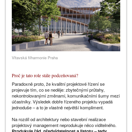
Vltavská filharmonie Praha
Proč je tato role stále podceňovaná?
Paradoxně proto, že kvalitní projektové řízení se
projevuje tím, co se neděje: zbytečnými průtahy,
nekontrolovanými změnami, komunikačními šumy mezi
účastníky. Výsledek dobře řízeného projektu vypadá
jednoduše – a to je vlastně největší kompliment.
Na rozdíl od architektury nebo stavební realizace
projektový management neprodukuje něco viditelného.
Produkuje řád, předvídatelnost a jistotu – tedy