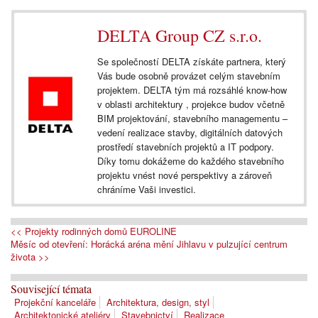
DELTA Group CZ s.r.o.
Se společností DELTA získáte partnera, který
Vás bude osobně provázet celým stavebním
projektem. DELTA tým má rozsáhlé know-how
v oblasti architektury , projekce budov včetně
BIM projektování, stavebního managementu –
vedení realizace stavby, digitálních datových
prostředí stavebních projektů a IT podpory.
Díky tomu dokážeme do každého stavebního
projektu vnést nové perspektivy a zároveň
chráníme Vaši investici.
<< Projekty rodinných domů EUROLINE
Měsíc od otevření: Horácká aréna mění Jihlavu v pulzující centrum
života >>
Související témata
Projekční kanceláře
Architektura, design, styl
Architektonické ateliéry
Stavebnictví
Realizace