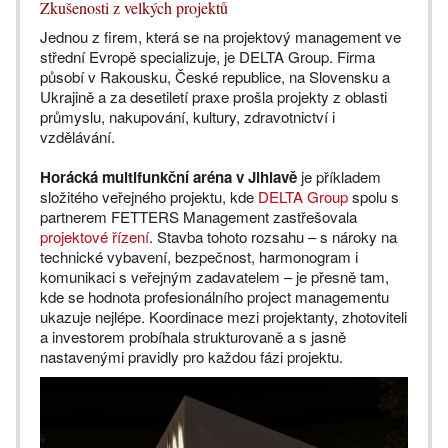
Zkušenosti z velkých projektů
Jednou z firem, která se na projektový management ve
střední Evropě specializuje, je DELTA Group. Firma
působí v Rakousku, České republice, na Slovensku a
Ukrajině a za desetiletí praxe prošla projekty z oblasti
průmyslu, nakupování, kultury, zdravotnictví i
vzdělávání.
Horácká multifunkční aréna v Jihlavě
je příkladem
složitého veřejného projektu, kde
DELTA Group
spolu s
partnerem FETTERS Management zastřešovala
projektové řízení
. Stavba tohoto rozsahu – s nároky na
technické vybavení, bezpečnost, harmonogram i
komunikaci s veřejným zadavatelem – je přesně tam,
kde se hodnota profesionálního project managementu
ukazuje nejlépe. Koordinace mezi projektanty, zhotoviteli
a investorem probíhala strukturovaně a s jasně
nastavenými pravidly pro každou fázi projektu.