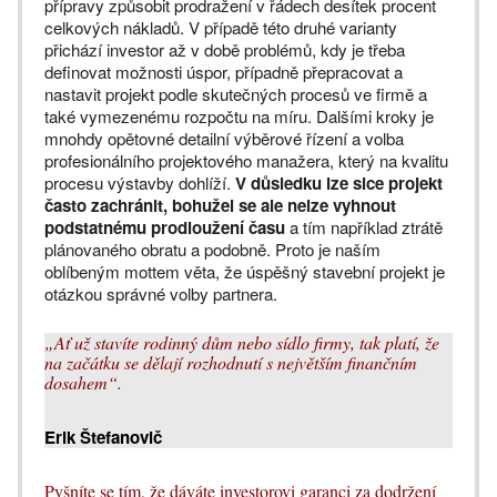
přípravy způsobit prodražení v řádech desítek procent
celkových nákladů. V případě této druhé varianty
přichází investor až v době problémů, kdy je třeba
definovat možnosti úspor, případně přepracovat a
nastavit projekt podle skutečných procesů ve firmě a
také vymezenému rozpočtu na míru. Dalšími kroky je
mnohdy opětovné detailní výběrové řízení a volba
profesionálního projektového manažera, který na kvalitu
procesu výstavby dohlíží.
V důsledku lze sice projekt
často zachránit, bohužel se ale nelze vyhnout
podstatnému prodloužení času
a tím například ztrátě
plánovaného obratu a podobně. Proto je naším
oblíbeným mottem věta, že úspěšný stavební projekt je
otázkou správné volby partnera.
„Ať už stavíte rodinný dům nebo sídlo firmy, tak platí, že
na začátku se dělají rozhodnutí s největším finančním
dosahem“.
Erik Štefanovič
Pyšníte se tím, že dáváte investorovi garanci za dodržení