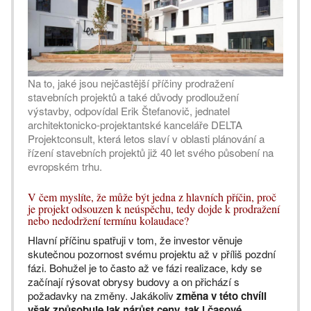
Na to, jaké jsou nejčastější příčiny prodražení
stavebních projektů a také důvody prodloužení
výstavby, odpovídal Erik Štefanovič, jednatel
architektonicko-projektantské kanceláře DELTA
Projektconsult, která letos slaví v oblasti plánování a
řízení stavebních projektů již 40 let svého působení na
evropském trhu.
V čem myslíte, že může být jedna z hlavních příčin, proč
je projekt odsouzen k neúspěchu, tedy dojde k prodražení
nebo nedodržení termínu kolaudace?
Hlavní příčinu spatřuji v tom, že investor věnuje
skutečnou pozornost svému projektu až v příliš pozdní
fázi. Bohužel je to často až ve fázi realizace, kdy se
začínají rýsovat obrysy budovy a on přichází s
požadavky na změny. Jakákoliv
změna v této chvíli
však způsobuje jak nárůst ceny, tak i časové