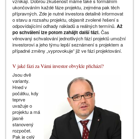
vznikají. Dobrou zkušenost máme také s formálním
ukončováním každé fáze projektu, zejména pak těch
přípravných. Zde je nutné investora detailně informovat
o stavu a rozsahu projektu, objasnit zvolené řešení s
odpovídajícími odhady nákladů a reálných termínů.
Až
po schválení lze potom zahájit další fázi.
Čas
věnovaný schvalování jednotlivých fází projektů umožní
investorovi a jeho týmu lepší seznámení s projektem a
případné změny „vyprovokuje“ již ve fázi projektování.
V jaké fázi za Vámi investor obvykle přichází?
Jsou dvě
varianty.
Hned v
počátku, kdy
teprve
uvažuje o
projektu a má
jasně
stanovený
rozpočet.
Pak je celý