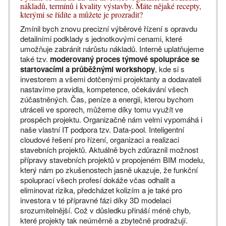
nákladů, termínů i kvality výstavby. Máte nějaké recepty,
kterými se řídíte a můžete je prozradit?
Zmínil bych znovu precizní výběrové řízení s opravdu
detailními podklady s jednotkovými cenami, které
umožňuje zabránit nárůstu nákladů. Interně uplatňujeme
také tzv.
moderovaný proces týmové spolupráce se
startovacími a průběžnými workshopy
, kde si s
investorem a všemi dotčenými projektanty a dodavateli
nastavíme pravidla, kompetence, očekávání všech
zúčastněných. Čas, peníze a energii, kterou bychom
utráceli ve sporech, můžeme díky tomu využít ve
prospěch projektu. Organizačně nám velmi vypomáhá i
naše vlastní IT podpora tzv. Data-pool. Inteligentní
cloudové řešení pro řízení, organizaci a realizaci
stavebních projektů. Aktuálně bych zdůraznil možnost
přípravy stavebních projektů v propojeném BIM modelu,
který nám po zkušenostech jasně ukazuje, že funkční
spoluprací všech profesí dokáže včas odhalit a
eliminovat rizika, předcházet kolizím a je také pro
investora v té přípravné fázi díky 3D modelaci
srozumitelnější. Což v důsledku přináší méně chyb,
které projekty tak neúměrně a zbytečně prodražují.