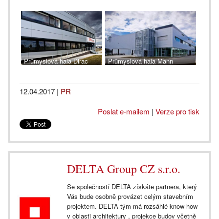
Průmyslová hala Dirac
Průmyslová hala Mann
Industries v Kolíně
Hummel v Uherském Brodě
12.04.2017
|
PR
Poslat e-mailem
|
Verze pro tisk
DELTA Group CZ s.r.o.
Se společností DELTA získáte partnera, který
Vás bude osobně provázet celým stavebním
projektem. DELTA tým má rozsáhlé know-how
v oblasti architektury , projekce budov včetně