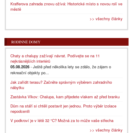
Krafferova zahrada znovu ožívá: Historické místo s novou rolí ve
městě
>> všechny články
RODINNÉ DOMY
Chaty a chalupy zažívají návrat. Podívejte se na 11
nejkrásnějších interiérů
05.08.2026
- Ještě před několika lety se zdálo, že zájem o
rekreační objekty po...
Jak zařídit terasu? Začněte správným výběrem zahradního
nábytku
Zastávka Vlkov: Chalupa, kam přijedete vlakem až před branku
Dům na stáří si chtěli postavit jen jednou. Proto výběr izolace
nepodcenili
V podkroví je v létě 32 °C? Možná za to může vaše střecha
>> všechny články