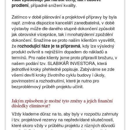
prodlení
, případně snížení kvality.
Zatímco v době plánování a projektové přípravy by byla
např. změna dispozice kanceláří zanedbatelná, v době
výstavby může dle daného stupně dokončení způsobit
jak obrovské vícepráce, tak i mnohatýdenní zpoždění
dokončení. Snažíme se proto našim klientům vysvětlit,
že
rozhodující fáze je ta přípravná
, kdy lze výsledný
produkt ovlivnit s nejnižším dopadem do nákladů a
termínů. Pro naše klienty jsme proto připravili brožuru, v
našem podání tzv. SLABIKÁŘ INVESTORA, která
jednotlivé kroky přehledně popisuje. Zabýváme se zde
všemi devíti kroky životního cyklu budovy i úkoly,
povinnostmi a rozhodnutími, které je nutno pro
bezproblémový průběh projektu učinit.
Jakým způsobem je možné tyto změny a jejich finanční
důsledky eliminovat?
Vždy klademe důraz na to, aby byly v rozpočtu zahrnuty
i tzv. projektové rezervy na nepředvídané skutečnosti,
které skoro vždy v průběhu projektu z různých důvodů