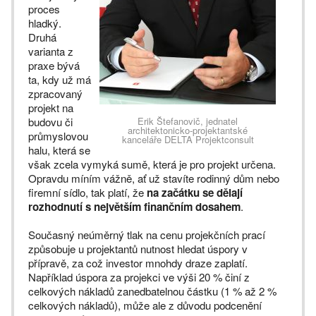
proces
hladký.
Druhá
varianta z
praxe bývá
ta, kdy už má
zpracovaný
projekt na
budovu či
Erik Štefanovič, jednatel
architektonicko-projektantské
průmyslovou
kanceláře DELTA Projektconsult
halu, která se
však zcela vymyká sumě, která je pro projekt určena.
Opravdu míním vážně, ať už stavíte rodinný dům nebo
firemní sídlo, tak platí, že
na začátku se dělají
rozhodnutí s největším finančním dosahem
.
Současný neúměrný tlak na cenu projekčních prací
způsobuje u projektantů nutnost hledat úspory v
přípravě, za což investor mnohdy draze zaplatí.
Například úspora za projekci ve výši 20 % činí z
celkových nákladů zanedbatelnou částku (1 % až 2 %
celkových nákladů), může ale z důvodu podcenění