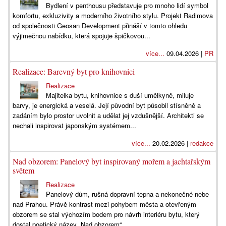
Bydlení v penthousu představuje pro mnoho lidí symbol
komfortu, exkluzivity a moderního životního stylu. Projekt Radimova
od společnosti Geosan Development přináší v tomto ohledu
výjimečnou nabídku, která spojuje špičkovou...
více...
09.04.2026 |
PR
Realizace: Barevný byt pro knihovnici
Realizace
Majitelka bytu, knihovnice s duší umělkyně, miluje
barvy, je energická a veselá. Její původní byt působil stísněně a
zadáním bylo prostor uvolnit a udělat jej vzdušnější. Architekti se
nechali inspirovat japonským systémem...
více...
20.02.2026 |
redakce
Nad obzorem: Panelový byt inspirovaný mořem a jachtařským
světem
Realizace
Panelový dům, rušná dopravní tepna a nekonečné nebe
nad Prahou. Právě kontrast mezi pohybem města a otevřeným
obzorem se stal výchozím bodem pro návrh interiéru bytu, který
dostal poetický název „Nad obzorem“....