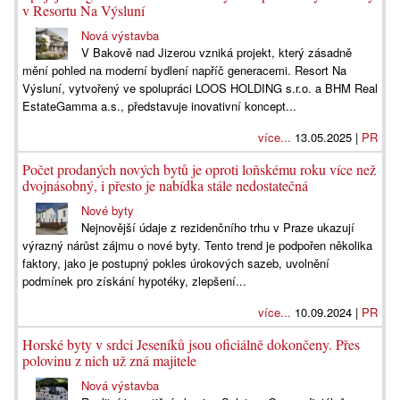
v Resortu Na Výsluní
Nová výstavba
V Bakově nad Jizerou vzniká projekt, který zásadně
mění pohled na moderní bydlení napříč generacemi. Resort Na
Výsluní, vytvořený ve spolupráci LOOS HOLDING s.r.o. a BHM Real
EstateGamma a.s., představuje inovativní koncept...
více...
13.05.2025 |
PR
Počet prodaných nových bytů je oproti loňskému roku více než
dvojnásobný, i přesto je nabídka stále nedostatečná
Nové byty
Nejnovější údaje z rezidenčního trhu v Praze ukazují
výrazný nárůst zájmu o nové byty. Tento trend je podpořen několika
faktory, jako je postupný pokles úrokových sazeb, uvolnění
podmínek pro získání hypotéky, zlepšení...
více...
10.09.2024 |
PR
Horské byty v srdci Jeseníků jsou oficiálně dokončeny. Přes
polovinu z nich už zná majitele
Nová výstavba