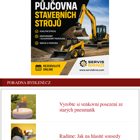
PORADNA BYDLENÍ.CZ
Vyrobte si venkovní posezení ze
starých pneumatik
Radíme: Jak na hlasité sousedy