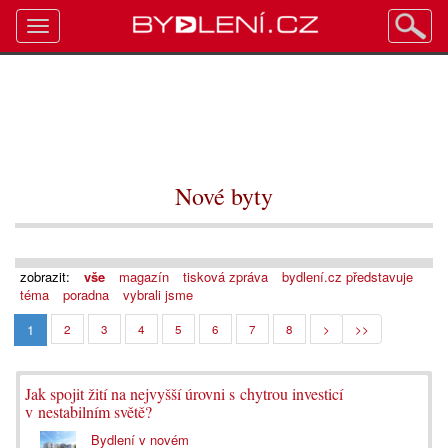
Toggle
navigation
Nové byty
zobrazit:
vše
magazín
tisková zpráva
bydlení.cz představuje
téma
poradna
vybrali jsme
1
2
3
4
5
6
7
8
>
>>
Jak spojit žití na nejvyšší úrovni s chytrou investicí
v nestabilním světě?
Bydlení v novém