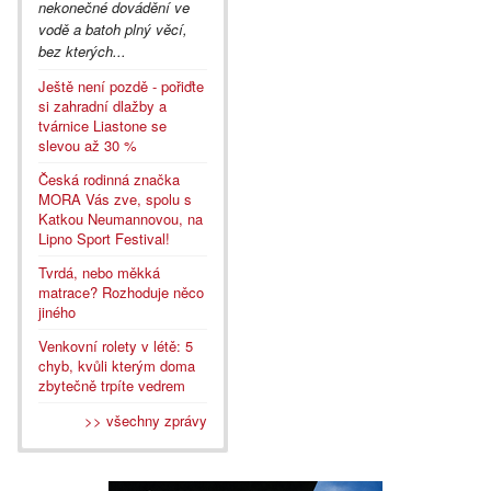
nekonečné dovádění ve
vodě a batoh plný věcí,
bez kterých...
Ještě není pozdě - pořiďte
si zahradní dlažby a
tvárnice Liastone se
slevou až 30 %
Česká rodinná značka
MORA Vás zve, spolu s
Katkou Neumannovou, na
Lipno Sport Festival!
Tvrdá, nebo měkká
matrace? Rozhoduje něco
jiného
Venkovní rolety v létě: 5
chyb, kvůli kterým doma
zbytečně trpíte vedrem
>> všechny zprávy