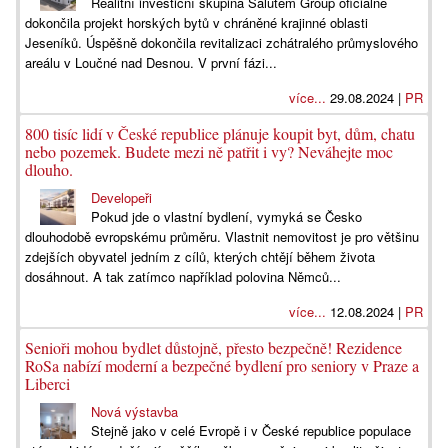
Realitní investiční skupina Salutem Group oficiálně
dokončila projekt horských bytů v chráněné krajinné oblasti
Jeseníků. Úspěšně dokončila revitalizaci zchátralého průmyslového
areálu v Loučné nad Desnou. V první fázi...
více...
29.08.2024 |
PR
800 tisíc lidí v České republice plánuje koupit byt, dům, chatu
nebo pozemek. Budete mezi ně patřit i vy? Neváhejte moc
dlouho.
Developeři
Pokud jde o vlastní bydlení, vymyká se Česko
dlouhodobě evropskému průměru. Vlastnit nemovitost je pro většinu
zdejších obyvatel jedním z cílů, kterých chtějí během života
dosáhnout. A tak zatímco například polovina Němců...
více...
12.08.2024 |
PR
Senioři mohou bydlet důstojně, přesto bezpečně! Rezidence
RoSa nabízí moderní a bezpečné bydlení pro seniory v Praze a
Liberci
Nová výstavba
Stejně jako v celé Evropě i v České republice populace