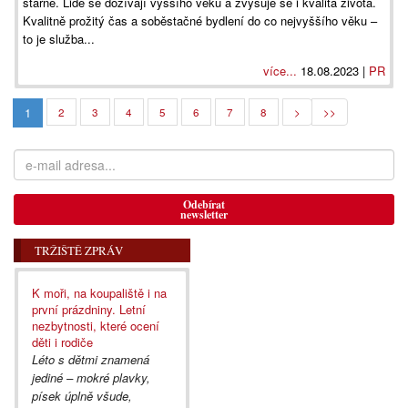
stárne. Lidé se dožívají vyššího věku a zvyšuje se i kvalita života.
Kvalitně prožitý čas a soběstačné bydlení do co nejvyššího věku –
to je služba...
více...
18.08.2023 |
PR
1
2
3
4
5
6
7
8
>
>>
Odebírat
newsletter
TRŽIŠTĚ ZPRÁV
K moři, na koupaliště i na
první prázdniny. Letní
nezbytnosti, které ocení
děti i rodiče
Léto s dětmi znamená
jediné – mokré plavky,
písek úplně všude,