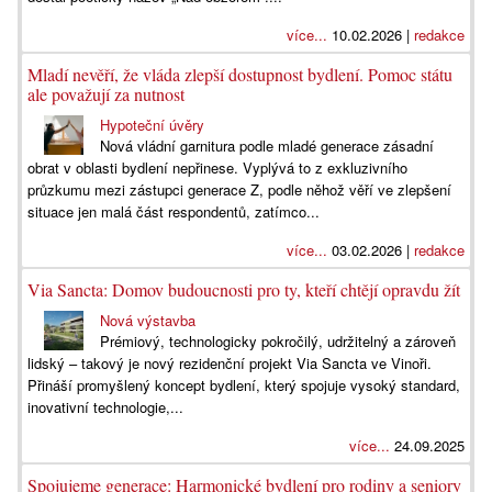
více...
10.02.2026 |
redakce
Mladí nevěří, že vláda zlepší dostupnost bydlení. Pomoc státu
ale považují za nutnost
Hypoteční úvěry
Nová vládní garnitura podle mladé generace zásadní
obrat v oblasti bydlení nepřinese. Vyplývá to z exkluzivního
průzkumu mezi zástupci generace Z, podle něhož věří ve zlepšení
situace jen malá část respondentů, zatímco...
více...
03.02.2026 |
redakce
Via Sancta: Domov budoucnosti pro ty, kteří chtějí opravdu žít
Nová výstavba
Prémiový, technologicky pokročilý, udržitelný a zároveň
lidský – takový je nový rezidenční projekt Via Sancta ve Vinoři.
Přináší promyšlený koncept bydlení, který spojuje vysoký standard,
inovativní technologie,...
více...
24.09.2025
Spojujeme generace: Harmonické bydlení pro rodiny a seniory