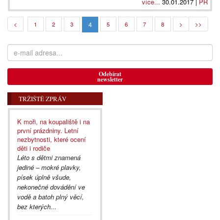
více...
30.01.2017 |
PR
4
<
1
2
3
5
6
7
8
>
>>
Odebírat
newsletter
TRŽIŠTĚ ZPRÁV
K moři, na koupaliště i na
první prázdniny. Letní
nezbytnosti, které ocení
děti i rodiče
Léto s dětmi znamená
jediné – mokré plavky,
písek úplně všude,
nekonečné dovádění ve
vodě a batoh plný věcí,
bez kterých...