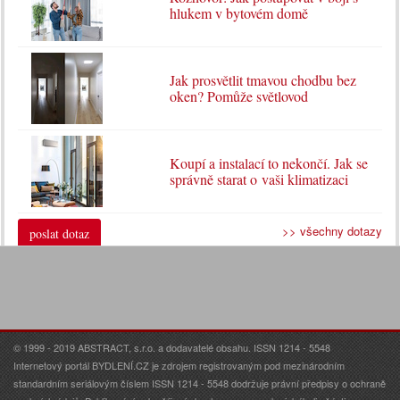
hlukem v bytovém domě
Jak prosvětlit tmavou chodbu bez
oken? Pomůže světlovod
Koupí a instalací to nekončí. Jak se
správně starat o vaši klimatizaci
>> všechny dotazy
poslat dotaz
© 1999 - 2019 ABSTRACT, s.r.o. a dodavatelé obsahu. ISSN 1214 - 5548
Internetový portál BYDLENÍ.CZ je zdrojem registrovaným pod mezinárodním
standardním seriálovým číslem ISSN 1214 - 5548 dodržuje právní předpisy o ochraně