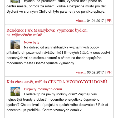
Bydlení na předměstí Brna, výborná dostupnost do
centra města, příroda za rohem, klidné a bezpečné místo pro děti.
Bydlení ve slunných Chrlicích tyto parametry do puntíku splňuje.
více...
04.04.2017 |
PR
Rezidence Park Masarykova: Výjimečné bydlení
na výjimečném místě
Nové byty
Na dohled od architektonicky významných budov
přitahujících pozornost návštěvníků i filmových štábů, v sousedství
honosných vil se stoletou historií a přitom na dosah tepajícího
moderního města Liberce vyrůstá výjimečný...
více...
06.02.2017 |
PR
Kdo chce stavět, míří do CENTRA VZOROVÝCH DOMŮ
Projekty rodinných domů
Hledáte tip na pěkný rodinný dům? Zajímají vás
nejnovější trendy v oblasti moderního energeticky úsporného
bydlení? Chcete kvalitní projekt a spolehlivého dodavatele? Pak si
nenechte ujít prohlídku Centra vzorových domů v...