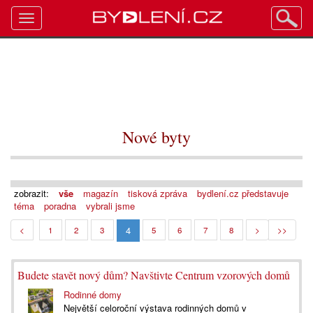
Toggle
navigation
Nové byty
zobrazit:
vše
magazín
tisková zpráva
bydlení.cz představuje
téma
poradna
vybrali jsme
4
<
1
2
3
5
6
7
8
>
>>
Budete stavět nový dům? Navštivte Centrum vzorových domů
Rodinné domy
Největší celoroční výstava rodinných domů v