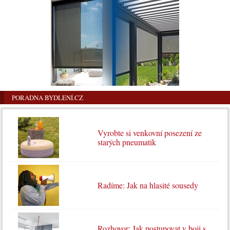
PORADNA BYDLENÍ.CZ
Vyrobte si venkovní posezení ze
starých pneumatik
Radíme: Jak na hlasité sousedy
Rozhovor: Jak postupovat v boji s