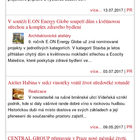
více...
13.07.2017 |
PR
V soutěži E.ON Energy Globe soupeří dům s květinovou
střechou a komplex zdravého bydlení
Architektonické ateliéry
9. ročník E.ON Energy Globe už zná nominované
projekty v jednotlivých kategoriích. V kategorii Stavba je letos
přihlášen chytrý dům s květinovou mokřadní střechou a Ecocity
Malešice, které poskytuje zdravé bydlení ve...
více...
03.07.2017 |
PR
Atelier Habina v srdci vinotéky vrátil život středověké rotundě
Realizace
V novostavbě na rušné brněnské ulici Vídeňská vznikl
podnik, kde si daly vášnivé rande dobré víno s rockovou hudbou.
Historickou duši má místo doslova ve svých základech a její
přenesení do současného prostoru zajistil...
více...
09.05.2017 |
PR
CENTRAL GROUP připravuje v Praze nové městské čtvrti,