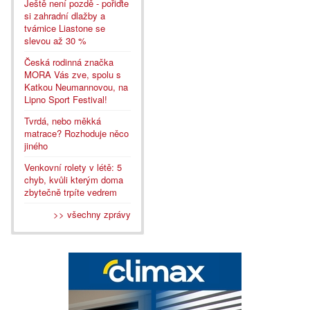
Ještě není pozdě - pořiďte
si zahradní dlažby a
tvárnice Liastone se
slevou až 30 %
Česká rodinná značka
MORA Vás zve, spolu s
Katkou Neumannovou, na
Lipno Sport Festival!
Tvrdá, nebo měkká
matrace? Rozhoduje něco
jiného
Venkovní rolety v létě: 5
chyb, kvůli kterým doma
zbytečně trpíte vedrem
>> všechny zprávy