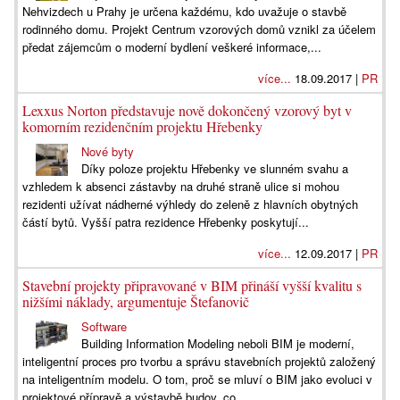
Nehvizdech u Prahy je určena každému, kdo uvažuje o stavbě
rodinného domu. Projekt Centrum vzorových domů vznikl za účelem
předat zájemcům o moderní bydlení veškeré informace,...
více...
18.09.2017 |
PR
Lexxus Norton představuje nově dokončený vzorový byt v
komorním rezidenčním projektu Hřebenky
Nové byty
Díky poloze projektu Hřebenky ve slunném svahu a
vzhledem k absenci zástavby na druhé straně ulice si mohou
rezidenti užívat nádherné výhledy do zeleně z hlavních obytných
částí bytů. Vyšší patra rezidence Hřebenky poskytují...
více...
12.09.2017 |
PR
Stavební projekty připravované v BIM přináší vyšší kvalitu s
nižšími náklady, argumentuje Štefanovič
Software
Building Information Modeling neboli BIM je moderní,
inteligentní proces pro tvorbu a správu stavebních projektů založený
na inteligentním modelu. O tom, proč se mluví o BIM jako evoluci v
projektové přípravě a výstavbě budov, co...