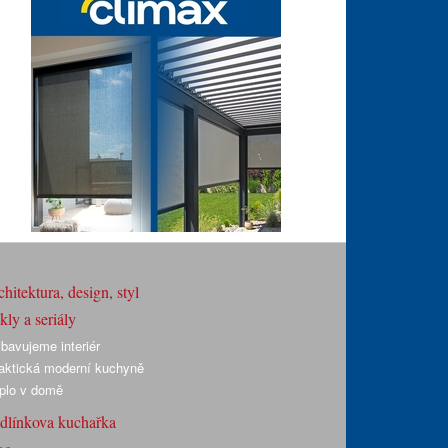
hitektura, design, styl
ly a seriály
bavujeme interiér
aktická moderní kuchyně
plo v domě
dlínkova kuchařka