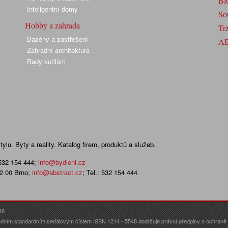
Bl
Inteligentní domy
So
Hobby a zahrada
Trž
Bazény a zastřešení
A
Zahradní architektura
Rady kutilům
lu. Byty a reality. Katalog firem, produktů a služeb.
 532 154 444
;
info@bydleni.cz
02 00 Brno;
info@abstract.cz
; Tel.: 532 154 444
48
dním standardním seriálovým číslem ISSN 1214 - 5548 dodržuje právní předpisy o ochraně o