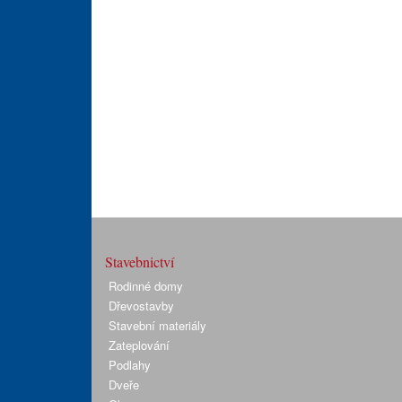
Stavebnictví
Rodinné domy
Dřevostavby
Stavební materiály
Zateplování
Podlahy
Dveře