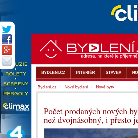
BYDLENI.CZ
INTERIÉR
STAVBA
NO
Bydlení.cz
Nové bydlení
Nové byty
Počet prodaných nových byt
než dvojnásobný, i přesto j