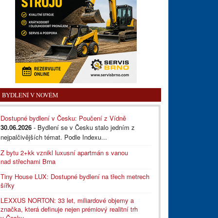
BYDLENÍ V NOVÉM
Dostupné bydlení v Česku: Poučení z Vídně
30.06.2026
- Bydlení se v Česku stalo jedním z
nejpalčivějších témat. Podle Indexu...
Z bytu 2+kk vznikl luxusní apartmán s vanou
nad střechami Brna
Tiny House LUX: Dostupné bydlení na třech metrech
šířky
LEXXUS NORTON: 33 let, miliardové objemy a
značka, která definuje nejen prémiový realitní trh
v Česku