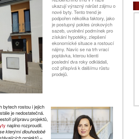
ukazují výrazný nárůst zájmu o
nové byty. Tento trend je
podpořen několika faktory, jako
je postupný pokles úrokových
sazeb, uvolnění podmínek pro
získání hypotéky, zlepšení
ekonomické situace a rostoucí
nájmy. Navíc se na trh vrací
poptávka, kterou klienti
poslední dva roky odkládali,
což přispívá k dalšímu růstu
prodejů.
bytech rostou i jejich
stále je nedostatečná.
stoři přípravu projektů,
yty
naplno rozproudil.
 se kterými dlouhodobě
távajících projektů –