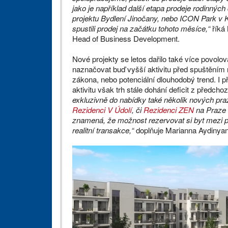
jako je například další etapa prodeje rodinný
projektu Bydlení Jinočany, nebo ICON Park v 
spustili prodej na začátku tohoto měsíce,“
říká
Head of Business Development.
Nové projekty se letos dařilo také více povolo
naznačovat buď vyšší aktivitu před spuštěním
zákona, nebo potenciální dlouhodobý trend. I p
aktivitu však trh stále dohání deficit z předchoz
exkluzivně do nabídky také několik nových pra
Rezidenci V Údolí
, či
Rezidenci ZEN
na Praze 8
znamená, že možnost rezervovat si byt mezi pr
realitní transakce,“
doplňuje Marianna Aydinyan