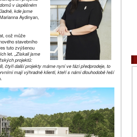
ch domů v úspěšném
Kladně, kde jsme
 Marianna Aydinyan,
vat, což může
 nového stavebního
řes tuto zvýšenou
ích let.
„Získali jsme
žských projektů:
, čtyři další projekty máme nyní ve fázi předprodeje, to
vními mají výhradně klienti, kteří s námi dlouhodobě řeší
.