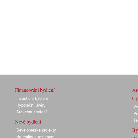
Financování bydlení
Arc
Cyk
Investiční bydlení
Hypoteční úvěry
Vy
Stavební spoření
Pr
Te
Nové bydlení
By
Developerské projekty
Na reality s rozumem