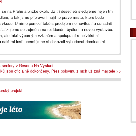
N
 se na Prahu a blízké okolí. Už tři desetiletí sledujeme nejen trh
dlení, a tak jsme připraveni najít to pravé místo, které bude
a vkusu. Umíme pomoci také s prodejem nemovitosti a usnadnit
cializujeme se zejména na rezidenční bydlení a novou výstavbu.
, ale také výborným vztahům a spoluprací s největšími
 dalšími institucemi jsme si dokázali vybudovat dominantní
 seniory v Resortu Na Výsluní
ků jsou oficiálně dokončeny. Přes polovinu z nich už zná majitele >>
erský projekt