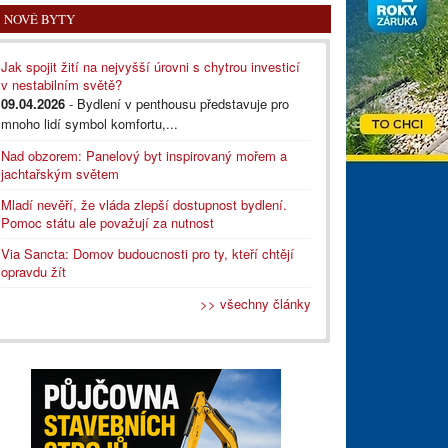
NOVÉ BYTY
Jak spojit žití na nejvyšší úrovni s chytrou investicí
v nestabilním světě?
09.04.2026
- Bydlení v penthousu představuje pro
mnoho lidí symbol komfortu,...
Nad obzorem: Panelový byt inspirovaný mořem a
jachtařským světem
Mladí nevěří, že vláda zlepší dostupnost bydlení.
Pomoc státu ale považují za nutnost
Via Sancta: Domov budoucnosti pro ty, kteří chtějí
opravdu žít
>> všechny články