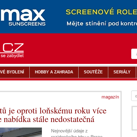
VÉ BYDLENÍ
HOBBY A ZAHRADA
SOUTĚŽE
SERIÁLY
magazín
ů je oproti loňskému roku více
e nabídka stále nedostatečná
Nejnovější údaje z
rezidenčního trhu v Praze