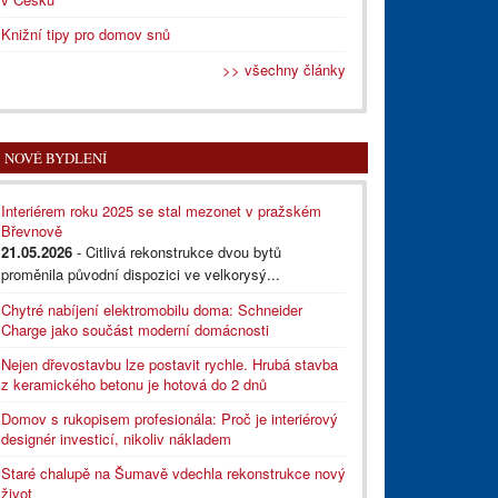
Knižní tipy pro domov snů
>> všechny články
NOVÉ BYDLENÍ
Interiérem roku 2025 se stal mezonet v pražském
Břevnově
21.05.2026
- Citlivá rekonstrukce dvou bytů
proměnila původní dispozici ve velkorysý...
Chytré nabíjení elektromobilu doma: Schneider
Charge jako součást moderní domácnosti
Nejen dřevostavbu lze postavit rychle. Hrubá stavba
z keramického betonu je hotová do 2 dnů
Domov s rukopisem profesionála: Proč je interiérový
designér investicí, nikoliv nákladem
Staré chalupě na Šumavě vdechla rekonstrukce nový
život