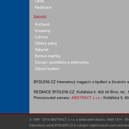
Okna
Realizace
Interiér
Kuchyně
Koupelny
Ložnice
Dětský pokoj
Nábytek
Bytové doplňky
Domácí spotřebiče a elektronika
Zdravé bydlení
BYDLENI.CZ
Internetový magazín o bydlení a životním sty
REDAKCE BYDLENI.CZ:
Kotlářská 5, 602 00 Brno;
tel.:
Provozovatel serveru:
ABSTRACT s.r.o.
; Kotlářská 5, 6
© 1999 - 2019 ABSTRACT, s.r.o. a dodavatelé obsahu. ISSN 1214 - 55
Internetový portál BYDLENÍ.CZ je zdrojem registrovaným pod mezináro