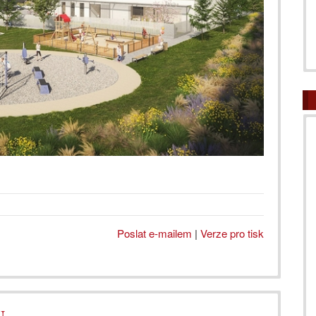
Poslat e-mailem
|
Verze pro tisk