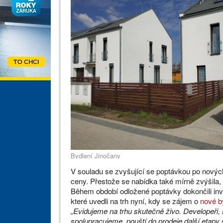
Bydlení Jinočany
V souladu se zvyšující se poptávkou po nových 
ceny. Přestože se nabídka také mírně zvýšila, 
Během období odložené poptávky dokončili inve
které uvedli na trh nyní, kdy se zájem o
nové b
„Evidujeme na trhu skutečně živo. Developeři,
spolupracujeme, pouští do prodeje další etapy s