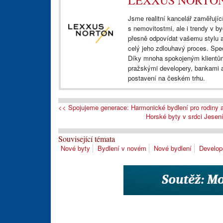
LEXXUS NORTO
Jsme realitní kancelář zaměřující
s nemovitostmi, ale i trendy v by
přesně odpovídat vašemu stylu 
celý jeho zdlouhavý proces. Spe
Díky mnoha spokojeným klientům
pražskými developery, bankami a
postavení na českém trhu.
<< Spojujeme generace: Harmonické bydlení pro rodiny a
Horské byty v srdci Jesení
Související témata
Nové byty
Bydlení v novém
Nové bydlení
Develop