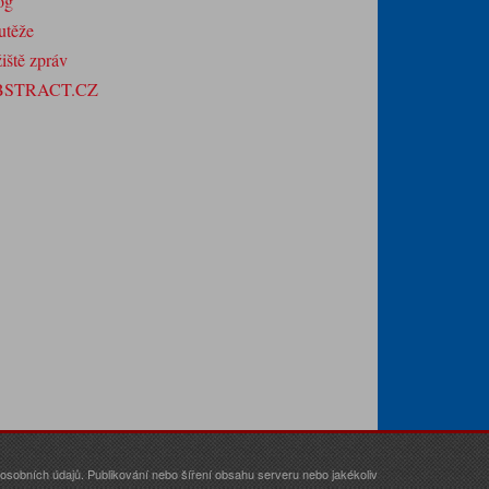
og
utěže
iště zpráv
BSTRACT.CZ
sobních údajů. Publikování nebo šíření obsahu serveru nebo jakékoliv