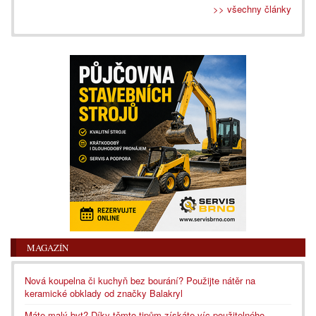
>> všechny články
MAGAZÍN
Nová koupelna či kuchyň bez bourání? Použijte nátěr na
keramické obklady od značky Balakryl
Máte malý byt? Díky těmto tipům získáte víc použitelného