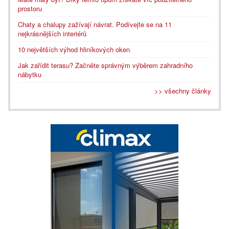
prostoru
Chaty a chalupy zažívají návrat. Podívejte se na 11
nejkrásnějších interiérů
10 největších výhod hliníkových oken
Jak zařídit terasu? Začněte správným výběrem zahradního
nábytku
>> všechny články