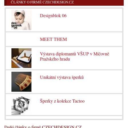
ČLÁNKY O FIRMĚ CZECHDESIGN.CZ
Designblok 06
MEET THEM
Výstava diplomantů VŠUP v Míčovně
Pražského hradu
Unikátní výstava šperků
Šperky z kolekce Tactoo
Další články o firmě CZECHDESIGN.CZ