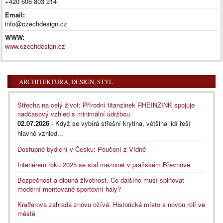
+420 606 803 214
Email:
info@czechdesign.cz
WWW:
www.czechdesign.cz
ARCHITEKTURA, DESIGN, STYL
Střecha na celý život: Přírodní titanzinek RHEINZINK spojuje
nadčasový vzhled s minimální údržbou
02.07.2026
- Když se vybírá střešní krytina, většina lidí řeší
hlavně vzhled...
Dostupné bydlení v Česku: Poučení z Vídně
Interiérem roku 2025 se stal mezonet v pražském Břevnově
Bezpečnost a dlouhá životnost. Co dalšího musí splňovat
moderní montované sportovní haly?
Krafferova zahrada znovu ožívá: Historické místo s novou rolí ve
městě