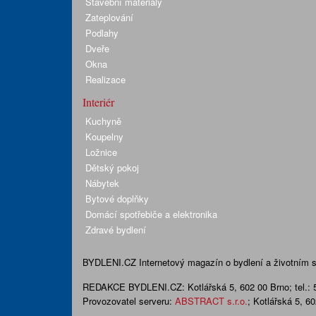
Stavební materiály
Zateplování
Podlahy
Dveře
Okna
Realizace
Interiér
Kuchyně
Koupelny
Ložnice
Dětský pokoj
Nábytek
Bytové doplňky
Domácí spotřebiče a elektronika
Zdravé bydlení
BYDLENI.CZ
Internetový magazín o bydlení a životním sty
REDAKCE BYDLENI.CZ:
Kotlářská 5, 602 00 Brno;
tel.:
Provozovatel serveru:
ABSTRACT s.r.o.
; Kotlářská 5, 6