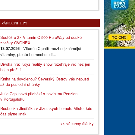
VÁNOČNÍ TIPY
Soutěž o 2× Vitamin C 500 PureWay od české
značky OVONEX
13.07.2026
- Vitamin C patří mezi nejznámější
vitaminy, přesto ho mnoho lidí...
Divoká hra: Když reality show rozehraje víc než jen
boj o přežití
Kniha na dovolenou? Severský Ostrov vás nepustí
až do poslední stránky
Julie Caplinová přichází s novinkou Penzion
v Portugalsku
Roubenka Jindřiška v Jizerských horách. Místo, kde
čas plyne jinak
>> všechny články