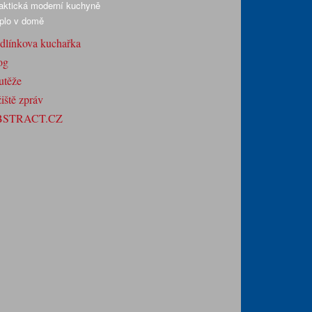
aktická moderní kuchyně
plo v domě
dlínkova kuchařka
og
utěže
iště zpráv
BSTRACT.CZ