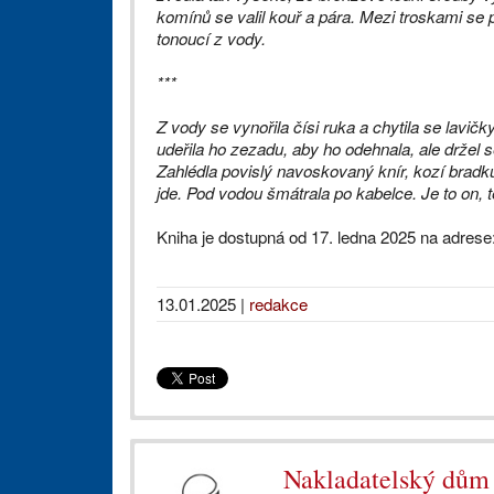
komínů se valil kouř a pára. Mezi troskami se
tonoucí z vody.
***
Z vody se vynořila čísi ruka a chytila se lavičk
udeřila ho zezadu, aby ho odehnala, ale držel s
Zahlédla povislý navoskovaný knír, kozí bradk
jde. Pod vodou šmátrala po kabelce. Je to on, t
Kniha je dostupná od 17. ledna 2025 na adrese
13.01.2025
|
redakce
Nakladatelský d