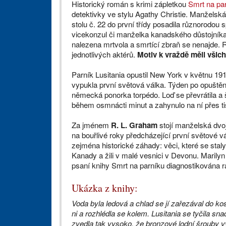
Historický román s krimi zápletkou
Smrt na pa
detektivky ve stylu Agathy Christie. Manžels
stolu č. 22 do první třídy posadila různorodou
vicekonzul či manželka kanadského důstojníka
nalezena mrtvola a smrtící zbraň se nenajde. 
jednotlivých aktérů.
Motiv k vraždě měli všich
Parník Lusitania opustil New York v květnu 1
vypukla první světová válka. Týden po opuštění 
německá ponorka torpédo. Loď se převrátila a 
během osmnácti minut a zahynulo na ní přes ti
Za jménem
R. L. Graham
stojí manželská dvoji
na bouřlivé roky předcházející první světové v
zejména historické záhady: věci, které se stal
Kanady a žili v malé vesnici v Devonu. Marily
psaní knihy Smrt na parníku diagnostikována ra
Ukázka z knihy:
Voda byla ledová a chlad se jí zařezával do kos
ni a rozhlédla se kolem. Lusitania se tyčila sna
zvedla tak vysoko, že bronzové lodní šrouby v