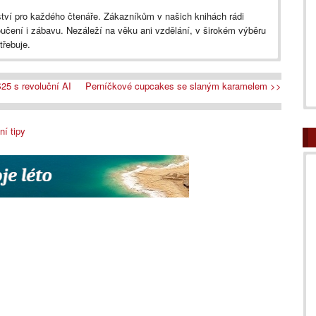
tví pro každého čtenáře. Zákazníkům v našich knihách rádi
oučení i zábavu. Nezáleží na věku ani vzdělání, v širokém výběru
třebuje.
25 s revoluční AI
Perníčkové cupcakes se slaným karamelem >>
ní tipy