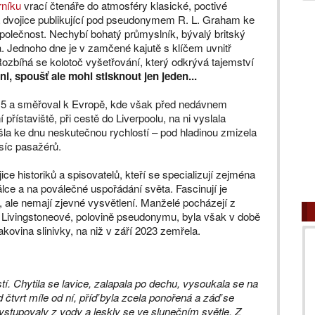
rníku
vrací čtenáře do atmosféry klasické, poctivé
ká dvojice publikující pod pseudonymem R. L. Graham ke
 společnost. Nechybí bohatý průmyslník, bývalý britský
. Jednoho dne je v zamčené kajutě s klíčem uvnitř
Rozbíhá se kolotoč vyšetřování, který odkrývá tajemství
ni, spoušť ale mohl stisknout jen jeden...
915 a směřoval k Evropě, kde však před nedávnem
přístaviště, při cestě do Liverpoolu, na ni vyslala
šla ke dnu neskutečnou rychlostí – pod hladinou zmizela
síc pasažérů.
ce historiků a spisovatelů, kteří se specializují zejména
álce a na poválečné uspořádání světa. Fascinují je
y, ale nemají zjevné vysvětlení. Manželé pocházejí z
n Livingstoneové, polovině pseudonymu, byla však v době
kovina slinivky, na niž v září 2023 zemřela.
tí. Chytila se lavice, zalapala po dechu, vysoukala se na
d čtvrt míle od ní, příď byla zcela ponořená a záď se
ystupovaly z vody a leskly se ve slunečním světle. Z