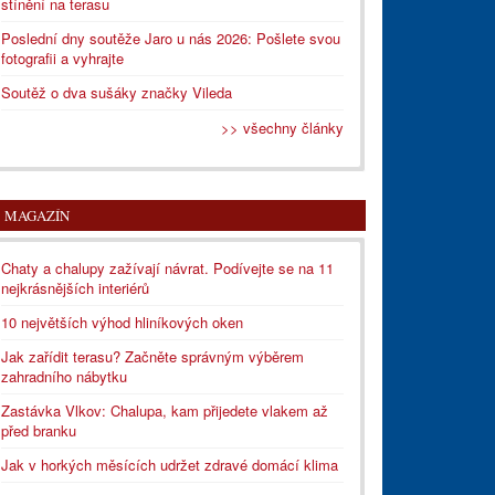
stínění na terasu
Poslední dny soutěže Jaro u nás 2026: Pošlete svou
fotografii a vyhrajte
Soutěž o dva sušáky značky Vileda
>> všechny články
MAGAZÍN
Chaty a chalupy zažívají návrat. Podívejte se na 11
nejkrásnějších interiérů
10 největších výhod hliníkových oken
Jak zařídit terasu? Začněte správným výběrem
zahradního nábytku
Zastávka Vlkov: Chalupa, kam přijedete vlakem až
před branku
Jak v horkých měsících udržet zdravé domácí klima