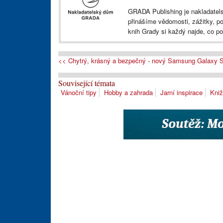
GRADA Publishing je nakladatels
přinášíme vědomosti, zážitky, p
knih Grady si každý najde, co po
<< Chytrý, krásný a bezpečný - nový Samsung Galaxy S
Související témata
Vánoční tipy
Hobby a zahrada
Jarní inspirace
Kniž