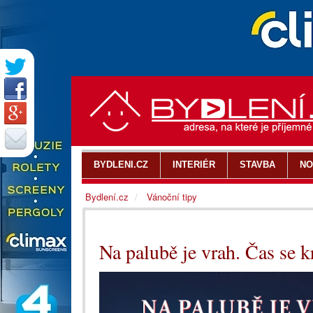
BYDLENI.CZ
INTERIÉR
STAVBA
NO
Bydlení.cz
Vánoční tipy
Na palubě je vrah. Čas se krá