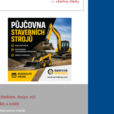
>> všechny články
hitektura, design, styl
ly a seriály
bavujeme interiér