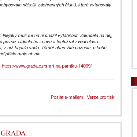
 pohybovalo několik záchranných člunů, které vytahovaly
y. Nějaký muž se na ni snažil vytáhnout. Zakřičela na něj,
e pevně. Udeřila ho znovu a tentokrát zvedl hlavu.
u, z níž kapala voda. Téměř okamžitě poznala, o koho
eď přišla moje chvíle.
:
https://www.grada.cz/smrt-na-parniku-14069/
Poslat e-mailem
|
Verze pro tisk
ům GRADA