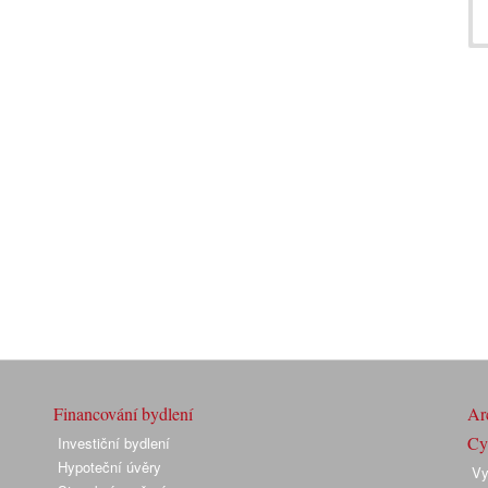
Financování bydlení
Arc
Cyk
Investiční bydlení
Hypoteční úvěry
Vy