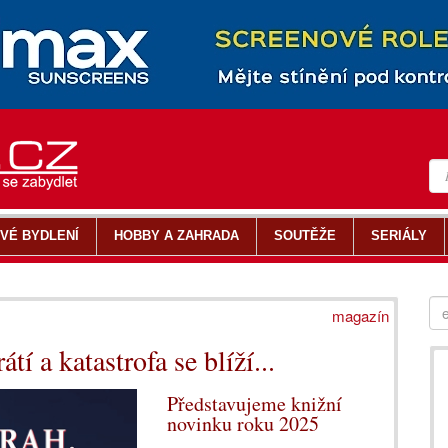
VÉ BYDLENÍ
HOBBY A ZAHRADA
SOUTĚŽE
SERIÁLY
magazín
tí a katastrofa se blíží...
Představujeme knižní
novinku roku 2025