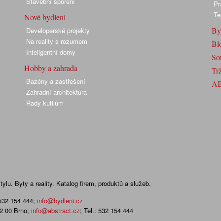
Stavební spoření
Pr
Te
Nové bydlení
By
Developerské projekty
Na reality s rozumem
Bl
Inteligentní domy
So
Hobby a zahrada
Trž
Bazény a zastřešení
A
Zahradní architektura
Rady kutilům
lu. Byty a reality. Katalog firem, produktů a služeb.
 532 154 444
;
info@bydleni.cz
02 00 Brno;
info@abstract.cz
; Tel.: 532 154 444