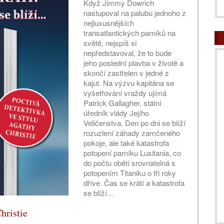
Když Jimmy Dowrich
nastupoval na palubu jednoho z
nejluxusnějších
transatlantických parníků na
světě, nejspíš si
nepředstavoval, že to bude
jeho poslední plavba v životě a
skončí zastřelen v jedné z
kajut. Na výzvu kapitána se
vyšetřování vraždy ujímá
Patrick Gallagher, státní
úředník vlády Jejího
Veličenstva. Den po dni se blíží
rozuzlení záhady zamčeného
pokoje, ale také katastrofa
potopení parníku Lusitania, co
do počtu obětí srovnatelná s
potopením Titaniku o tři roky
dříve. Čas se krátí a katastrofa
se blíží…
hristie