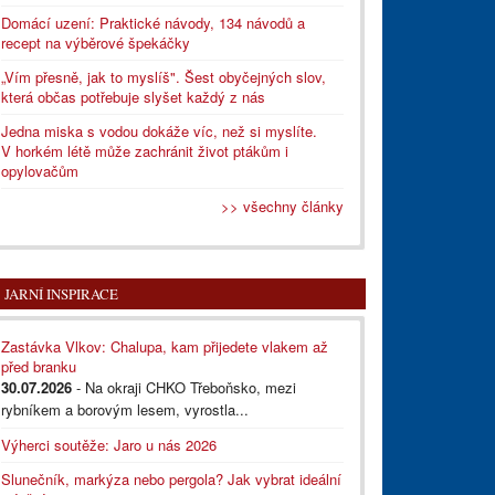
Domácí uzení: Praktické návody, 134 návodů a
recept na výběrové špekáčky
„Vím přesně, jak to myslíš". Šest obyčejných slov,
která občas potřebuje slyšet každý z nás
Jedna miska s vodou dokáže víc, než si myslíte.
V horkém létě může zachránit život ptákům i
opylovačům
>> všechny články
JARNÍ INSPIRACE
Zastávka Vlkov: Chalupa, kam přijedete vlakem až
před branku
30.07.2026
- Na okraji CHKO Třeboňsko, mezi
rybníkem a borovým lesem, vyrostla...
Výherci soutěže: Jaro u nás 2026
Slunečník, markýza nebo pergola? Jak vybrat ideální