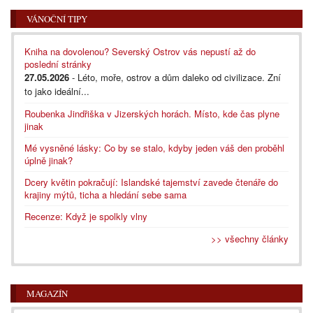
VÁNOČNÍ TIPY
Kniha na dovolenou? Severský Ostrov vás nepustí až do
poslední stránky
27.05.2026
- Léto, moře, ostrov a dům daleko od civilizace. Zní
to jako ideální...
Roubenka Jindřiška v Jizerských horách. Místo, kde čas plyne
jinak
Mé vysněné lásky: Co by se stalo, kdyby jeden váš den proběhl
úplně jinak?
Dcery květin pokračují: Islandské tajemství zavede čtenáře do
krajiny mýtů, ticha a hledání sebe sama
Recenze: Když je spolkly vlny
>> všechny články
MAGAZÍN