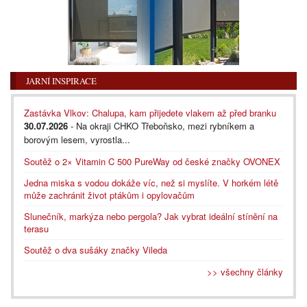
JARNÍ INSPIRACE
Zastávka Vlkov: Chalupa, kam přijedete vlakem až před branku
30.07.2026
- Na okraji CHKO Třeboňsko, mezi rybníkem a
borovým lesem, vyrostla...
Soutěž o 2× Vitamin C 500 PureWay od české značky OVONEX
Jedna miska s vodou dokáže víc, než si myslíte. V horkém létě
může zachránit život ptákům i opylovačům
Slunečník, markýza nebo pergola? Jak vybrat ideální stínění na
terasu
Soutěž o dva sušáky značky Vileda
>> všechny články