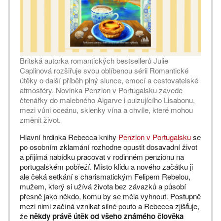
Britská autorka romantických bestsellerů Julie
Caplinová rozšiřuje svou oblíbenou sérii Romantické
útěky o další příběh plný slunce, emocí a cestovatelské
atmosféry. Novinka Penzion v Portugalsku zavede
čtenářky do malebného Algarve i pulzujícího Lisabonu,
mezi vůni oceánu, sklenky vína a chvíle, které mohou
změnit život.
Hlavní hrdinka Rebecca knihy
Penzion v Portugalsku
se
po osobním zklamání rozhodne opustit dosavadní život
a přijímá nabídku pracovat v rodinném penzionu na
portugalském pobřeží. Místo klidu a nového začátku ji
ale čeká setkání s charismatickým Felipem Rebelou,
mužem, který si užívá života bez závazků a působí
přesně jako někdo, komu by se měla vyhnout. Postupně
mezi nimi začíná vznikat silné pouto a Rebecca zjišťuje,
že
někdy právě útěk od všeho známého člověka