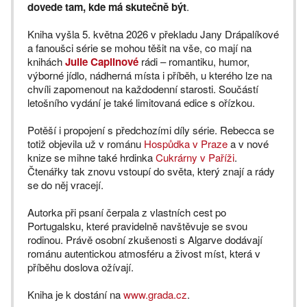
dovede tam, kde má skutečně být
.
Kniha vyšla 5. května 2026 v překladu Jany Drápalíkové
a fanoušci série se mohou těšit na vše, co mají na
knihách
Julie Caplinové
rádi – romantiku, humor,
výborné jídlo, nádherná místa i příběh, u kterého lze na
chvíli zapomenout na každodenní starosti. Součástí
letošního vydání je také limitovaná edice s ořízkou.
Potěší i propojení s předchozími díly série. Rebecca se
totiž objevila už v románu
Hospůdka v Praze
a v nové
knize se mihne také hrdinka
Cukrárny v Paříži
.
Čtenářky tak znovu vstoupí do světa, který znají a rády
se do něj vracejí.
Autorka při psaní čerpala z vlastních cest po
Portugalsku, které pravidelně navštěvuje se svou
rodinou. Právě osobní zkušenosti s Algarve dodávají
románu autentickou atmosféru a živost míst, která v
příběhu doslova ožívají.
Kniha je k dostání na
www.grada.cz
.