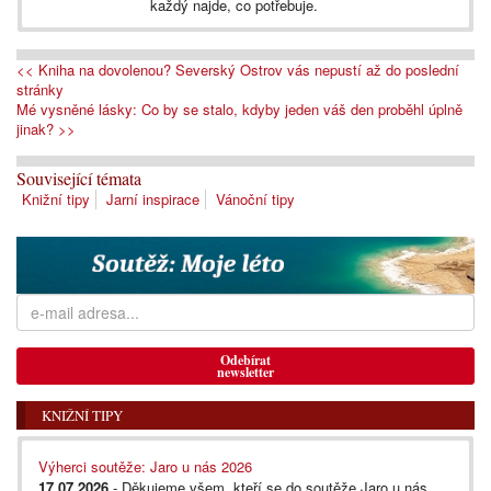
každý najde, co potřebuje.
<< Kniha na dovolenou? Severský Ostrov vás nepustí až do poslední
stránky
Mé vysněné lásky: Co by se stalo, kdyby jeden váš den proběhl úplně
jinak? >>
Související témata
Knižní tipy
Jarní inspirace
Vánoční tipy
Odebírat
newsletter
KNIŽNÍ TIPY
Výherci soutěže: Jaro u nás 2026
17.07.2026
- Děkujeme všem, kteří se do soutěže Jaro u nás