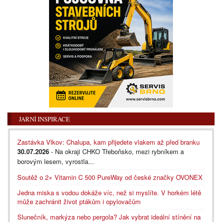
JARNÍ INSPIRACE
Zastávka Vlkov: Chalupa, kam přijedete vlakem až před branku
30.07.2026
- Na okraji CHKO Třeboňsko, mezi rybníkem a
borovým lesem, vyrostla...
Soutěž o 2× Vitamin C 500 PureWay od české značky OVONEX
Jedna miska s vodou dokáže víc, než si myslíte. V horkém létě
může zachránit život ptákům i opylovačům
Slunečník, markýza nebo pergola? Jak vybrat ideální stínění na