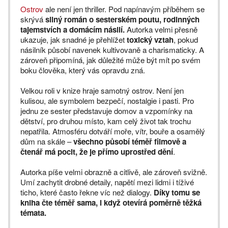
Ostrov
ale není jen thriller. Pod napínavým příběhem se
skrývá
silný román o sesterském poutu, rodinných
tajemstvích a domácím násilí.
Autorka velmi přesně
ukazuje, jak snadné je přehlížet
toxický vztah
, pokud
násilník působí navenek kultivovaně a charismaticky. A
zároveň připomíná, jak důležité může být mít po svém
boku člověka, který vás opravdu zná.
Velkou roli v knize hraje samotný ostrov. Není jen
kulisou, ale symbolem bezpečí, nostalgie i pasti. Pro
jednu ze sester představuje domov a vzpomínky na
dětství, pro druhou místo, kam celý život tak trochu
nepatřila. Atmosféru dotváří moře, vítr, bouře a osamělý
dům na skále –
všechno působí téměř filmově a
čtenář má pocit, že je přímo uprostřed dění
.
Autorka píše velmi obrazně a citlivě, ale zároveň svižně.
Umí zachytit drobné detaily, napětí mezi lidmi i tíživé
ticho, které často řekne víc než dialogy.
Díky tomu se
kniha čte téměř sama, i když otevírá poměrně těžká
témata.