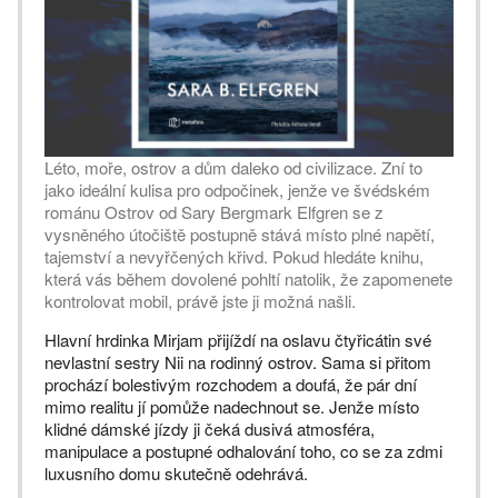
Léto, moře, ostrov a dům daleko od civilizace. Zní to
jako ideální kulisa pro odpočinek, jenže ve švédském
románu Ostrov od Sary Bergmark Elfgren se z
vysněného útočiště postupně stává místo plné napětí,
tajemství a nevyřčených křivd. Pokud hledáte knihu,
která vás během dovolené pohltí natolik, že zapomenete
kontrolovat mobil, právě jste ji možná našli.
Hlavní hrdinka Mirjam přijíždí na oslavu čtyřicátin své
nevlastní sestry Nii na rodinný ostrov. Sama si přitom
prochází bolestivým rozchodem a doufá, že pár dní
mimo realitu jí pomůže nadechnout se. Jenže místo
klidné dámské jízdy ji čeká dusivá atmosféra,
manipulace a postupné odhalování toho, co se za zdmi
luxusního domu skutečně odehrává.