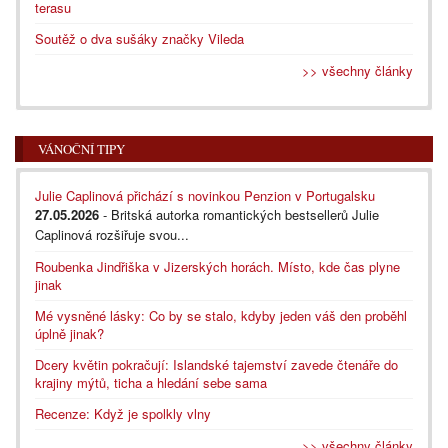
terasu
Soutěž o dva sušáky značky Vileda
>> všechny články
VÁNOČNÍ TIPY
Julie Caplinová přichází s novinkou Penzion v Portugalsku
27.05.2026
- Britská autorka romantických bestsellerů Julie
Caplinová rozšiřuje svou...
Roubenka Jindřiška v Jizerských horách. Místo, kde čas plyne
jinak
Mé vysněné lásky: Co by se stalo, kdyby jeden váš den proběhl
úplně jinak?
Dcery květin pokračují: Islandské tajemství zavede čtenáře do
krajiny mýtů, ticha a hledání sebe sama
Recenze: Když je spolkly vlny
>> všechny články