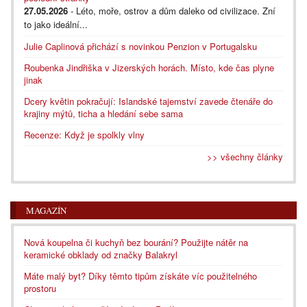
27.05.2026
- Léto, moře, ostrov a dům daleko od civilizace. Zní
to jako ideální...
Julie Caplinová přichází s novinkou Penzion v Portugalsku
Roubenka Jindřiška v Jizerských horách. Místo, kde čas plyne
jinak
Dcery květin pokračují: Islandské tajemství zavede čtenáře do
krajiny mýtů, ticha a hledání sebe sama
Recenze: Když je spolkly vlny
>> všechny články
MAGAZÍN
Nová koupelna či kuchyň bez bourání? Použijte nátěr na
keramické obklady od značky Balakryl
Máte malý byt? Díky těmto tipům získáte víc použitelného
prostoru