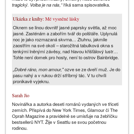
tragický. Volba je na nás,“
říká sama spisovatelka.
Ukázka z knihy:
Mé vysněné lásky
Oknem se linou dovnitř jasné paprsky světla, až moc
jasné. Zasténám a zabořím tvář do polštáře. Uplynulá
noc je jako rozmazaná skvrna… Ztuhnu, jakmile
zaostřím na své okolí – starožitná tabulková okna s
tenkými lněnými závěsy, nad hlavou křišťálový lustr…
Tohle není domek pro hosty, není to ostrov Bainbridge.
„Dobré ráno, mon amour,"
ozve se ze dveří muž. Je do
pasu nahý a v rukou drží stříbrný tác. V tu chvíli
pronikavě vyjeknu.
Sarah Jio
Novinářka a autorka deseti románů vydaných ve třiceti
zemích. Přispívá do New York Times, Glamour či The
Oprah Magazine a pravidelně se umisťuje na žebříčku
bestsellerů NYT. Žije v Seattlu se svou početnou
rodinou.