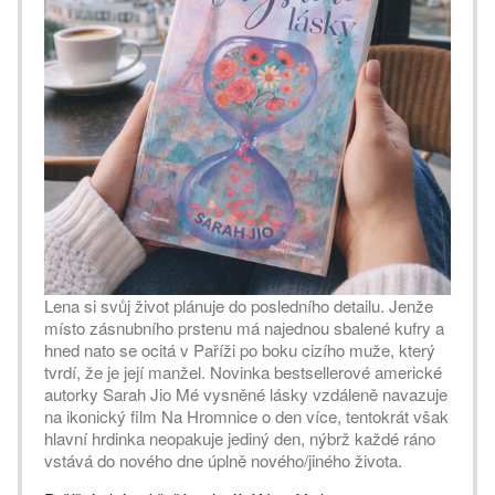
Lena si svůj život plánuje do posledního detailu. Jenže
místo zásnubního prstenu má najednou sbalené kufry a
hned nato se ocitá v Paříži po boku cizího muže, který
tvrdí, že je její manžel. Novinka bestsellerové americké
autorky Sarah Jio Mé vysněné lásky vzdáleně navazuje
na ikonický film Na Hromnice o den více, tentokrát však
hlavní hrdinka neopakuje jediný den, nýbrž každé ráno
vstává do nového dne úplně nového/jiného života.