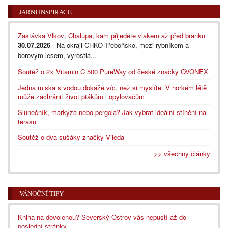
JARNÍ INSPIRACE
Zastávka Vlkov: Chalupa, kam přijedete vlakem až před branku
30.07.2026
- Na okraji CHKO Třeboňsko, mezi rybníkem a
borovým lesem, vyrostla...
Soutěž o 2× Vitamin C 500 PureWay od české značky OVONEX
Jedna miska s vodou dokáže víc, než si myslíte. V horkém létě
může zachránit život ptákům i opylovačům
Slunečník, markýza nebo pergola? Jak vybrat ideální stínění na
terasu
Soutěž o dva sušáky značky Vileda
>> všechny články
VÁNOČNÍ TIPY
Kniha na dovolenou? Severský Ostrov vás nepustí až do
poslední stránky