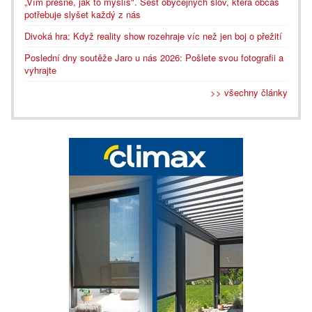
„Vím přesně, jak to myslíš". Šest obyčejných slov, která občas
potřebuje slyšet každý z nás
Divoká hra: Když reality show rozehraje víc než jen boj o přežití
Poslední dny soutěže Jaro u nás 2026: Pošlete svou fotografii a
vyhrajte
>> všechny články