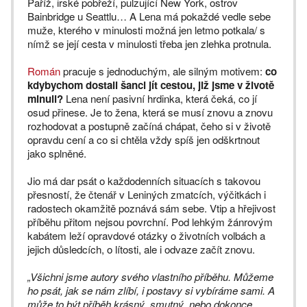
Paříž, irské pobřeží, pulzující New York, ostrov
Bainbridge u Seattlu… A Lena má pokaždé vedle sebe
muže, kterého v minulosti možná jen letmo potkala/ s
nímž se její cesta v minulosti třeba jen zlehka protnula.
Román
pracuje s jednoduchým, ale silným motivem:
co
kdybychom dostali šanci jít cestou, již jsme v životě
minuli?
Lena není pasivní hrdinka, která čeká, co jí
osud přinese. Je to žena, která se musí znovu a znovu
rozhodovat a postupně začíná chápat, čeho si v životě
opravdu cení a co si chtěla vždy spíš jen odškrtnout
jako splněné.
Jio má dar psát o každodenních situacích s takovou
přesností, že čtenář v Leniných zmatcích, výčitkách i
radostech okamžitě poznává sám sebe. Vtip a hřejivost
příběhu přitom nejsou povrchní. Pod lehkým žánrovým
kabátem leží opravdové otázky o životních volbách a
jejich důsledcích, o lítosti, ale i odvaze začít znovu.
„Všichni jsme autory svého vlastního příběhu. Můžeme
ho psát, jak se nám zlíbí, i postavy si vybíráme sami. A
může to být příběh krásný, smutný, nebo dokonce