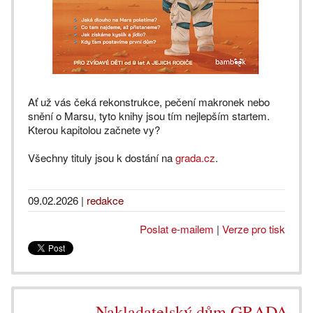
Ať už vás čeká rekonstrukce, pečení makronek nebo
snění o Marsu, tyto knihy jsou tím nejlepším startem.
Kterou kapitolou začnete vy?
Všechny tituly jsou k dostání na
grada.cz
.
09.02.2026
|
redakce
Poslat e-mailem
|
Verze pro tisk
Nakladatelský dům GRADA