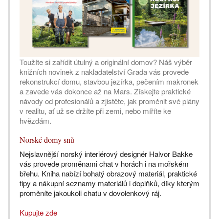
Toužíte si zařídit útulný a originální domov? Náš výběr
knižních novinek z nakladatelství Grada vás provede
rekonstrukcí domu, stavbou jezírka, pečením makronek
a zavede vás dokonce až na Mars. Získejte praktické
návody od profesionálů a zjistěte, jak proměnit své plány
v realitu, ať už se držíte při zemi, nebo míříte ke
hvězdám.
Norské domy snů
Nejslavnější norský interiérový designér Halvor Bakke
vás provede proměnami chat v horách i na mořském
břehu. Kniha nabízí bohatý obrazový materiál, praktické
tipy a nákupní seznamy materiálů i doplňků, díky kterým
proměníte jakoukoli chatu v dovolenkový ráj.
Kupujte zde