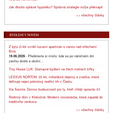
Jak dlouho splácet hypotéku? Správná strategie může překvapit
>> všechny články
BYDLENÍ V NOVÉM
Z bytu 2+kk vznikl luxusní apartmán s vanou nad střechami
Brna
19.06.2026
- Představte si místo, kde se po náročném dni
zavřou dveře a okolní...
Tiny House LUX: Dostupné bydlení na třech metrech šířky
LEXXUS NORTON: 33 let, miliardové objemy a značka, která
definuje nejen prémiový realitní trh v Česku
Via Sancta: Domov budoucnosti pro ty, kteří chtějí opravdu žít
Rodinný dům v Klokočné: Moderní novostavba, která zapadá do
tradičního venkova
>> všechny články