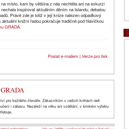
á na místo, kam by většina z nás nechtěla ani na exkurzi
 nechala inspirovat aktuálním děním na Islandu, debatou
adů. Právě zde je totiž v její knize nalezen odpadkový
 aktuální knižní řadou pokračuje tradičně pod hlavičkou
omu GRADA
.
Poslat e-mailem
|
Verze pro tisk
ům GRADA
tví pro každého čtenáře. Zákazníkům v našich knihách rádi
oučení i zábavu. Nezáleží na věku ani vzdělání, v širokém výběru
třebuje.
krotné zahradnice
Jak na údržbu venkovních rolet a žaluzií >>