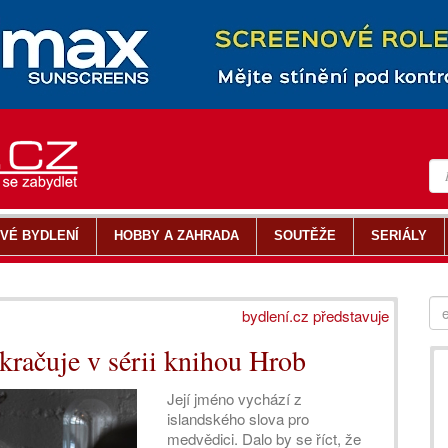
VÉ BYDLENÍ
HOBBY A ZAHRADA
SOUTĚŽE
SERIÁLY
bydlení.cz představuje
kračuje v sérii knihou Hrob
Její jméno vychází z
islandského slova pro
medvědici. Dalo by se říct, že