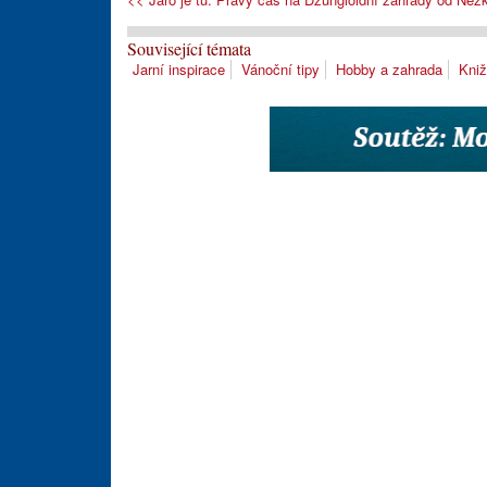
Související témata
Jarní inspirace
Vánoční tipy
Hobby a zahrada
Kniž