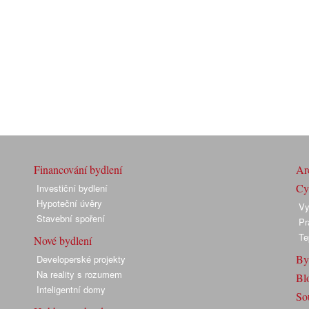
Financování bydlení
Arc
Cyk
Investiční bydlení
Hypoteční úvěry
Vy
Stavební spoření
Pr
Te
Nové bydlení
By
Developerské projekty
Na reality s rozumem
Bl
Inteligentní domy
So