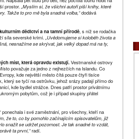
. Napsala pět titulů pro děti, než pocítila touhu hodit na
ší prostor.
„Myslím si, že všichni autoři píší knihy, které
orory. Takže to pro mě byla snadná volba,“
dodává
kulturním dědictví a na tamní přírodě
, s níž se rodačka
eží síla severské krimi.
„Uvědomujeme si koloběh života a
šná, nesnažíme se skrývat, jak velký dopad má na ty,
ých míst, která opravdu existují.
Vestmanské ostrovy
Místo považuje za jedno z nejhezčích na Islandu. Co
Evropy, kde největší město čítá pouze čtyři tisíce
, který se tyčí na ostrůvku, jehož srázy padají přímo do
icí, kde bydlel strážce. Dnes patří prostor privátnímu
oukromým pobytům, což je i případ skupiny přátel
k“ ponechala i své zaměstnání, pro všechny, kteří na
m, že to, co by pomohlo začínajícím spisovatelům, již
o snažit se udržet pozornost. Je tak snadné to vzdát,
právě ta první,“
radí.