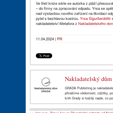
Ve třetí knize série se autorka z pláží přesouv
– do firmy na zpracování odpadu. Yrsa se opět
nad výstavbou nového zařízení na likvidaci odp
pytel s bezhlavou kostrou.
Yrsa Sigurðardóttir
s
nakladatelství Metafora z
Nakladatelského d
11.04.2024
|
PR
Nakladatelský d
GRADA Publishing je nakladatels
přinášíme vědomosti, zážitky, p
knih Grady si každý najde, co po
<< Jaro je tu. Pravý čas na Džungloidní zahrady od Nez