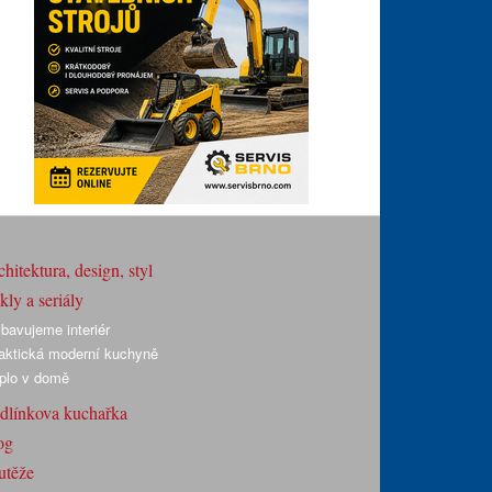
hitektura, design, styl
ly a seriály
bavujeme interiér
aktická moderní kuchyně
plo v domě
dlínkova kuchařka
og
utěže