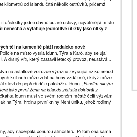
et kilometrů od Islandu čítá několik ostrůvků, přičemž
snit důsledky jedné dávné bujaré oslavy, největrnější místo
nenechá a vytahuje jednotlivé útržky jako nitky z
ých těl na kamenité pláži nedaleko nově
Policie na místo vysílá Idunn, Týra a Karó, aby se ujali
A drsný vítr, který zastavil letecký provoz, neustává...
stva na asfaltové vozovce výrazně zvyšující riziko nehod
siných knihách může zdát na hony vzdálené, i když může
át staví do popředí děje patoložku Idunn.
„Fandím silným
rá jako první žena na Islandu získala doktorát z
í lékařka Idunn musí ve svém rodném městě čelit výzvám
k na Týra, hrdinu první knihy Není úniku, jehož rodinný
filmy, aby načerpala ponurou atmosféru. Přitom ona sama