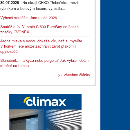
30.07.2026
- Na okraji CHKO Třeboňsko, mezi
rybníkem a borovým lesem, vyrostla...
Výherci soutěže: Jaro u nás 2026
Soutěž o 2× Vitamin C 500 PureWay od české
značky OVONEX
Jedna miska s vodou dokáže víc, než si myslíte.
V horkém létě může zachránit život ptákům i
opylovačům
Slunečník, markýza nebo pergola? Jak vybrat ideální
stínění na terasu
>> všechny články