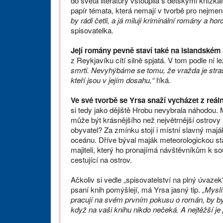
do světa literatury vstoupila s dětskými knížkami
papír témata, která nemají v tvorbě pro nejmen
by rádi četli, a já miluji kriminální romány a h
spisovatelka.
Její romány pevně staví také na islandském 
z Reykjavíku cítí silně spjatá. V tom podle ní l
smrti. Nevyhýbáme se tomu, že vražda je stra
kteří jsou v jejím dosahu,“
říká.
Ve své tvorbě se Yrsa snaží vycházet z reáln
si tedy jako dějiště Hrobu nevybrala náhodou. 
může být krásnějšího než největrnější ostrovy 
obyvatel? Za zmínku stojí i místní slavný maják
oceánu. Dříve býval maják meteorologickou stan
majiteli, který ho pronajímá návštěvníkům k s
cestující na ostrov.
Ačkoliv si vedle „spisovatelství na plný úvaze
psaní knih pomýšlejí, má Yrsa jasný tip.
„Myslí
pracují na svém prvním pokusu o román, by byl
když na vaši knihu nikdo nečeká. A nejtěžší je 