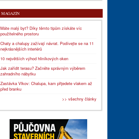
MAGAZÍN
Máte malý byt? Díky těmto tipům získáte víc
použitelného prostoru
Chaty a chalupy zažívají návrat. Podívejte se na 11
nejkrásnějších interiérů
10 největších výhod hliníkových oken
Jak zařídit terasu? Začněte správným výběrem
zahradního nábytku
Zastávka Vlkov: Chalupa, kam přijedete vlakem až
před branku
>> všechny články