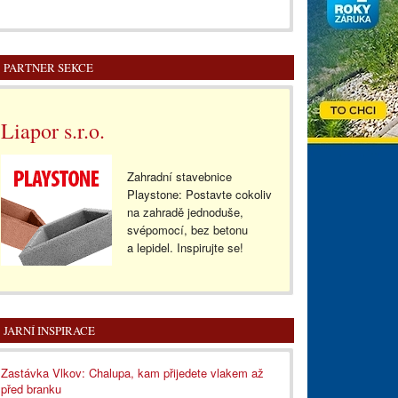
PARTNER SEKCE
Liapor s.r.o.
Zahradní stavebnice
Playstone: Postavte cokoliv
na zahradě jednoduše,
svépomocí, bez betonu
a lepidel. Inspirujte se!
JARNÍ INSPIRACE
Zastávka Vlkov: Chalupa, kam přijedete vlakem až
před branku