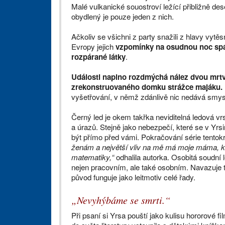
Malé vulkanické souostroví ležící přibližně des
obydlený je pouze jeden z nich.
Ačkoliv se všichni z party snažili z hlavy vytě
Evropy jejich
vzpomínky na osudnou noc spát 
rozpárané látky
.
Události naplno rozdmýchá nález dvou mrtv
zrekonstruovaného domku strážce majáku.
vyšetřování, v němž zdánlivě nic nedává smysl. 
Černý led je okem takřka neviditelná ledová vr
a úrazů. Stejně jako nebezpečí, které se v Yr
být přímo před vámi. Pokračování série tentokr
ženám a největší vliv na mě má moje máma, kte
matematiky,“
odhalila autorka. Osobitá soudn
nejen pracovním, ale také osobním. Navazuje ta
původ funguje jako leitmotiv celé řady.
„Nevyhýbáme se smrti.“
Při psaní si Yrsa pouští jako kulisu hororové 