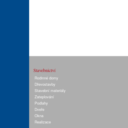
Stavebnictví
Rodinné domy
Dřevostavby
Stavební materiály
Zateplování
Podlahy
Dveře
Okna
Realizace