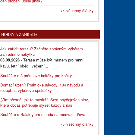
den proběhl úplně jinak?
>> všechny články
HOBBY A ZAHRADA
Jak zařídit terasu? Začněte správným výběrem
zahradního nábytku
03.08.2026
- Terasa může být místem pro ranní
kávu, letní oběd i večerní...
Soutěžte o 3 prémiové balíčky pro kočky
Domácí uzení: Praktické návody, 134 návodů a
recept na výběrové špekáčky
„Vím přesně, jak to myslíš". Šest obyčejných slov,
která občas potřebuje slyšet každý z nás
Soutěžte s Balakrylem o sadu na renovaci dřeva
>> všechny články