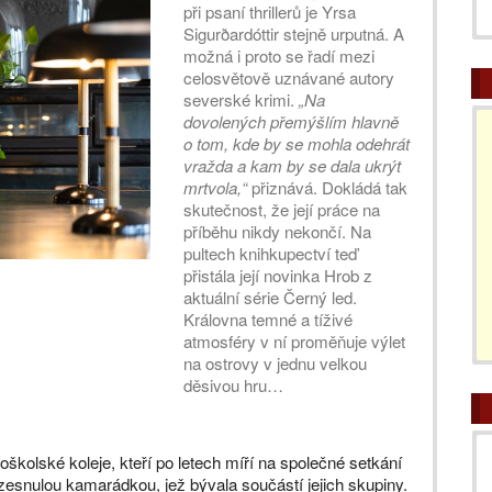
při psaní thrillerů je Yrsa
Sigurðardóttir stejně urputná. A
možná i proto se řadí mezi
celosvětově uznávané autory
severské krimi.
„Na
dovolených přemýšlím hlavně
o tom, kde by se mohla odehrát
vražda a kam by se dala ukrýt
mrtvola,“
přiznává. Dokládá tak
skutečnost, že její práce na
příběhu nikdy nekončí. Na
pultech knihkupectví teď
přistála její novinka Hrob z
aktuální série Černý led.
Královna temné a tíživé
atmosféry v ní proměňuje výlet
na ostrovy v jednu velkou
děsivou hru…
školské koleje, kteří po letech míří na společné setkání
zesnulou kamarádkou, jež bývala součástí jejich skupiny.