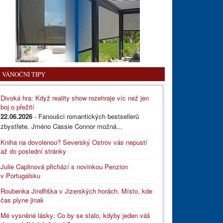
VÁNOČNÍ TIPY
Divoká hra: Když reality show rozehraje víc než jen
boj o přežití
22.06.2026
- Fanoušci romantických bestsellerů
zbystřete. Jméno Cassie Connor možná...
Kniha na dovolenou? Severský Ostrov vás nepustí
až do poslední stránky
Julie Caplinová přichází s novinkou Penzion
v Portugalsku
Roubenka Jindřiška v Jizerských horách. Místo, kde
čas plyne jinak
Mé vysněné lásky: Co by se stalo, kdyby jeden váš