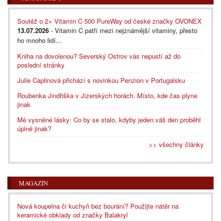
Soutěž o 2× Vitamin C 500 PureWay od české značky OVONEX
13.07.2026
- Vitamin C patří mezi nejznámější vitaminy, přesto
ho mnoho lidí...
Kniha na dovolenou? Severský Ostrov vás nepustí až do
poslední stránky
Julie Caplinová přichází s novinkou Penzion v Portugalsku
Roubenka Jindřiška v Jizerských horách. Místo, kde čas plyne
jinak
Mé vysněné lásky: Co by se stalo, kdyby jeden váš den proběhl
úplně jinak?
>> všechny články
MAGAZÍN
Nová koupelna či kuchyň bez bourání? Použijte nátěr na
keramické obklady od značky Balakryl