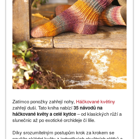
Zatímco ponožky zahřejí nohy,
Háčkované květiny
zahřejí duši. Tato kniha nabízí
35 návodů na
háčkované květy a celé kytice
– od klasických růží a
slunečnic až po exotické orchideje či lilie.
Díky srozumitelným postupům krok za krokem se
naučíte skládat květy z jednotlivých okvětních plátků a