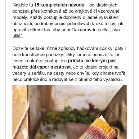
Najdete tu
15 kompletních návodů
– od klasických
ponožek přes kotníkové až po krajkové či vzorované
modely. Každý postup je doplněný o jasné vysvětlení
obtížnosti, podrobný popis jednotlivých kroků a tipy, jak
upravit velikost tak, aby ponožka opravdu padla „jako
ulitá“.
Dozvíte se také různé způsoby háčkování špičky, paty i
celé konstrukce ponožky. Díky tomu si neosvojíte jen
jeden konkrétní postup, ale
princip, se kterým pak
můžete dál experimentovat
. Je to ideální projekt na
večery u seriálu, na cesty nebo chvíle, kdy chcete tvořit
něco praktického a radovat se z okamžitého výsledku.