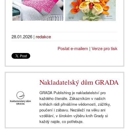
28.01.2026
|
redakce
Poslat e-mailem
|
Verze pro tisk
Nakladatelský dům GRADA
GRADA Publishing je nakladatelství pro
každého čtenáře. Zákazníkům v našich
knihách rádi přinášíme vědomosti, zážitky,
poučení i zábavu. Nezáleží na věku ani
vzdělání, v širokém výběru knih Grady si
každý najde, co potřebuje.