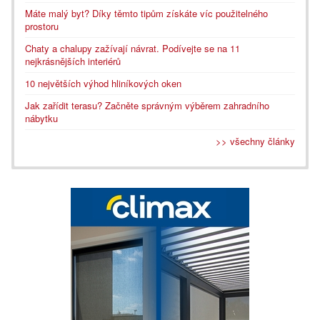
Máte malý byt? Díky těmto tipům získáte víc použitelného
prostoru
Chaty a chalupy zažívají návrat. Podívejte se na 11
nejkrásnějších interiérů
10 největších výhod hliníkových oken
Jak zařídit terasu? Začněte správným výběrem zahradního
nábytku
>> všechny články