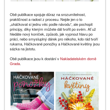
Obě publikace spojuje důraz na srozumitelnost,
praktičnost a radost z procesu. Nejde jen o to
„uháčkovat si jednu věc podle návodu“, ale pochopit
principy, díky kterým můžete dál tvořit po svém. Ať už
hledáte nový koníček, způsob, jak vypnout hlavu po
práci, nebo smysluplný dárek pro někoho, kdo rád tvoří
rukama, Háčkované ponožky a Háčkované květiny jsou
sázka na jistotu.
Obě publikace jsou k dostání v
Nakladatelském domě
Grada
.