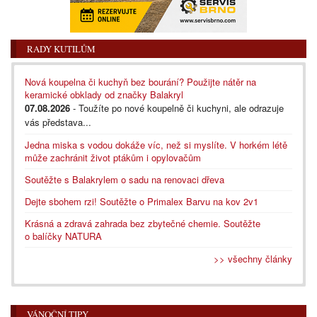
RADY KUTILŮM
Nová koupelna či kuchyň bez bourání? Použijte nátěr na
keramické obklady od značky Balakryl
07.08.2026
- Toužíte po nové koupelně či kuchyni, ale odrazuje
vás představa...
Jedna miska s vodou dokáže víc, než si myslíte. V horkém létě
může zachránit život ptákům i opylovačům
Soutěžte s Balakrylem o sadu na renovaci dřeva
Dejte sbohem rzi! Soutěžte o Primalex Barvu na kov 2v1
Krásná a zdravá zahrada bez zbytečné chemie. Soutěžte
o balíčky NATURA
>> všechny články
VÁNOČNÍ TIPY