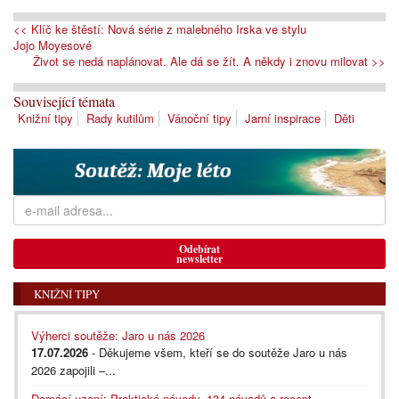
<< Klíč ke štěstí: Nová série z malebného Irska ve stylu
Jojo Moyesové
Život se nedá naplánovat. Ale dá se žít. A někdy i znovu milovat >>
Související témata
Knižní tipy
Rady kutilům
Vánoční tipy
Jarní inspirace
Děti
Odebírat
newsletter
KNIŽNÍ TIPY
Výherci soutěže: Jaro u nás 2026
17.07.2026
- Děkujeme všem, kteří se do soutěže Jaro u nás
2026 zapojili –...
Domácí uzení: Praktické návody, 134 návodů a recept