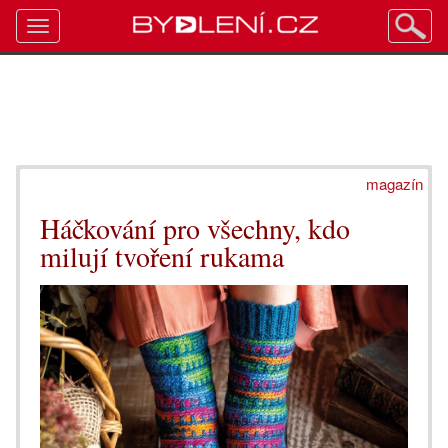
Toggle
navigation
magazín
Háčkování pro všechny, kdo
milují tvoření rukama