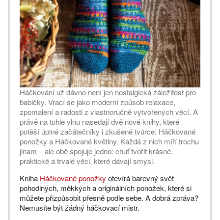
Háčkování už dávno není jen nostalgická záležitost pro
babičky. Vrací se jako moderní způsob relaxace,
zpomalení a radosti z vlastnoručně vytvořených věcí. A
právě na tuhle vlnu nasedají dvě nové knihy, které
potěší úplné začátečníky i zkušené tvůrce: Háčkované
ponožky a Háčkované květiny. Každá z nich míří trochu
jinam – ale obě spojuje jedno: chuť tvořit krásné,
praktické a trvalé věci, které dávají smysl.
Kniha
Háčkované ponožky
otevírá barevný svět
pohodlných, měkkých a originálních ponožek, které si
můžete přizpůsobit přesně podle sebe. A dobrá zpráva?
Nemusíte být žádný háčkovací mistr.