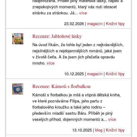
nadpřirozena. Příběh plný mateřské lásky, napětí a
znepokojivých momentů, který vás nutí obracet
stránku za stránkou. Já...
více
23.02.2026
|
magazín
|
Knižní tipy
Recenze: Jabloňové lásky
Na úvod říkám, že tohle byl jeden z nejkrásnějších,
nejsilnějších a nejdojemnějších románů, jaké jsem
v životě četla. A že jsem jich přečetla opravdu
mnoho.
více
10.12.2025
|
magazín
|
Knižní tipy
Recenze: Kámoši s florbalkou
Kámoši s florbalkou je milá a vtipná dětská kniha,
ve které poznáváme Filipa, jeho partu z
florbalového kroužku a také jeho rodinu –
především mladší sestru Báru. Příběh je plný
veselých příhod, dojemných momentů a...
více
13.10.2025
|
blog
|
Knižní tipy