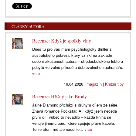
ČLÁNKY AUTORA
Recenze: Když je spolkly vlny
Dnes tu pro vás mám psychologický thriller z
australského pobřeží, který vznikl na základě
osobní zkušenosti autora – středoškolského lektora
pobytů ve volné přírodě a dobrovolného záchranáře.
více
16.04.2026
|
magazín
|
Knižní tipy
Recenze: Hříšný jako Brody
Jaine Diamond přichází s druhým dílem ze série
Žhavá romance Rockstar. A i když jsem nečetla
první díl, vůbec to nevadilo – každá kniha se
věnuje jinému páru, které spojuje právě kapela.
Tohle čtení mě ale nadchlo...
více