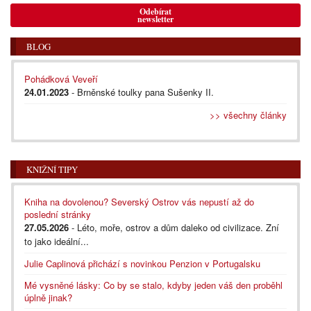
Odebírat
newsletter
BLOG
Pohádková Veveří
24.01.2023
- Brněnské toulky pana Sušenky II.
>> všechny články
KNIŽNÍ TIPY
Kniha na dovolenou? Severský Ostrov vás nepustí až do
poslední stránky
27.05.2026
- Léto, moře, ostrov a dům daleko od civilizace. Zní
to jako ideální...
Julie Caplinová přichází s novinkou Penzion v Portugalsku
Mé vysněné lásky: Co by se stalo, kdyby jeden váš den proběhl
úplně jinak?