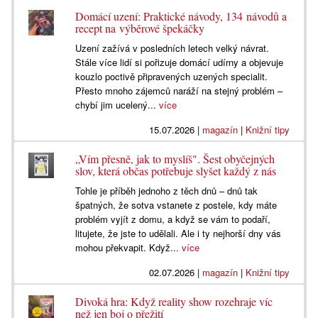
Domácí uzení: Praktické návody, 134 návodů a
recept na výběrové špekáčky
Uzení zažívá v posledních letech velký návrat.
Stále více lidí si pořizuje domácí udírny a objevuje
kouzlo poctivě připravených uzených specialit.
Přesto mnoho zájemců naráží na stejný problém –
chybí jim ucelený...
více
15.07.2026
|
magazín
|
Knižní tipy
„Vím přesně, jak to myslíš". Šest obyčejných
slov, která občas potřebuje slyšet každý z nás
Tohle je příběh jednoho z těch dnů – dnů tak
špatných, že sotva vstanete z postele, kdy máte
problém vyjít z domu, a když se vám to podaří,
litujete, že jste to udělali. Ale i ty nejhorší dny vás
mohou překvapit. Když...
více
02.07.2026
|
magazín
|
Knižní tipy
Divoká hra: Když reality show rozehraje víc
než jen boj o přežití