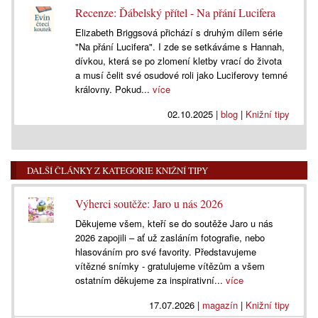
Recenze: Ďábelský přítel - Na přání Lucifera
Elizabeth Briggsová přichází s druhým dílem série
"Na přání Lucifera". I zde se setkáváme s Hannah,
dívkou, která se po zlomení kletby vrací do života
a musí čelit své osudové roli jako Luciferovy temné
královny. Pokud...
více
02.10.2025
|
blog
|
Knižní tipy
DALŠÍ ČLÁNKY Z KATEGORIE KNIŽNÍ TIPY
Výherci soutěže: Jaro u nás 2026
Děkujeme všem, kteří se do soutěže Jaro u nás
2026 zapojili – ať už zasláním fotografie, nebo
hlasováním pro své favority. Představujeme
vítězné snímky - gratulujeme vítězům a všem
ostatním děkujeme za inspirativní...
více
17.07.2026
|
magazín
|
Knižní tipy