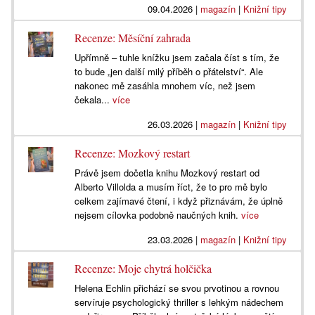
09.04.2026
|
magazín
|
Knižní tipy
Recenze: Měsíční zahrada
Upřímně – tuhle knížku jsem začala číst s tím, že
to bude „jen další milý příběh o přátelství“. Ale
nakonec mě zasáhla mnohem víc, než jsem
čekala...
více
26.03.2026
|
magazín
|
Knižní tipy
Recenze: Mozkový restart
Právě jsem dočetla knihu Mozkový restart od
Alberto Villolda a musím říct, že to pro mě bylo
celkem zajímavé čtení, i když přiznávám, že úplně
nejsem cílovka podobně naučných knih.
více
23.03.2026
|
magazín
|
Knižní tipy
Recenze: Moje chytrá holčička
Helena Echlin přichází se svou prvotinou a rovnou
servíruje psychologický thriller s lehkým nádechem