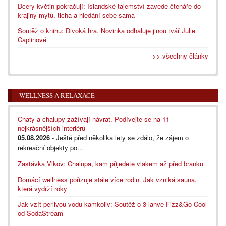
Dcery květin pokračují: Islandské tajemství zavede čtenáře do
krajiny mýtů, ticha a hledání sebe sama
Soutěž o knihu: Divoká hra. Novinka odhaluje jinou tvář Julie
Caplinové
>> všechny články
WELLNESS A RELAXACE
Chaty a chalupy zažívají návrat. Podívejte se na 11
nejkrásnějších interiérů
05.08.2026
- Ještě před několika lety se zdálo, že zájem o
rekreační objekty po...
Zastávka Vlkov: Chalupa, kam přijedete vlakem až před branku
Domácí wellness pořizuje stále více rodin. Jak vzniká sauna,
která vydrží roky
Jak vzít perlivou vodu kamkoliv: Soutěž o 3 lahve Fizz&Go Cool
od SodaStream