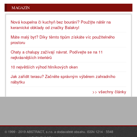
MAGAZÍN
Nová koupelna či kuchyň bez bourání? Použijte nátěr na
keramické obklady od značky Balakryl
Máte malý byt? Díky těmto tipům získáte víc použitelného
prostoru
Chaty a chalupy zažívají návrat. Podívejte se na 11
nejkrásnějších interiérů
10 největších výhod hliníkových oken
Jak zařídit terasu? Začněte správným výběrem zahradního
nábytku
>> všechny články
© 1999 - 2019 ABSTRACT, s.r.o. a dodavatelé obsahu. ISSN 1214 - 5548