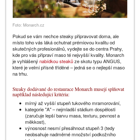
Foto: Monarch.cz
Pokud se vám nechce steaky připravovat doma, ale
místo toho vás láká ochutnat prémiovou kvalitu od
skutečných profesionálnů, vydejte se do centra Prahy,
kde pro vás připraví maso té nejvyšší kvality. Monarch
je vyhlášený
nabídkou steaků
ze skotu typu ANGUS,
které je velmi přísně tříděné – jedná se o nejlepší maso
na trhu.
Steaky dodávané do restaurace Monarch musejí splňovat
například následující kritéria:
mírný až vyšší stupeň tukového mramorování,
kategorie "A" – nejmladší stádium dospělosti
(zaručuje lepší barvu masa, texturu, pevnost a
měkkost),
výnosnost nesmí přesáhnout stupeň 3 (tedy
neobsahuje nadměrné množství podkožního