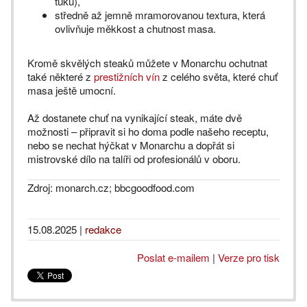
tuku),
středně až jemně mramorovanou textura, která
ovlivňuje měkkost a chutnost masa.
Kromě skvělých steaků můžete v Monarchu ochutnat
také některé z
prestižních vín
z celého světa, které chuť
masa ještě umocní.
Až dostanete chuť na vynikající steak, máte dvě
možnosti – připravit si ho doma podle našeho receptu,
nebo se nechat hýčkat v Monarchu a dopřát si
mistrovské dílo na talíři od profesionálů v oboru.
Zdroj: monarch.cz; bbcgoodfood.com
15.08.2025
|
redakce
Poslat e-mailem
|
Verze pro tisk