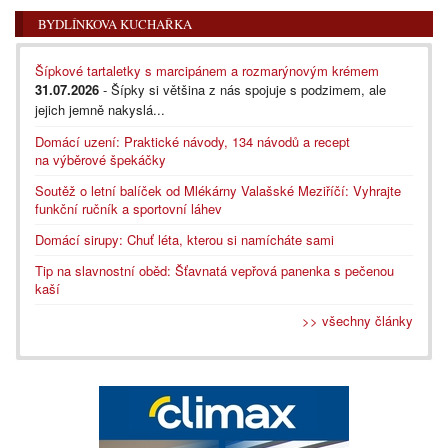
BYDLÍNKOVA KUCHAŘKA
Šípkové tartaletky s marcipánem a rozmarýnovým krémem
31.07.2026
- Šípky si většina z nás spojuje s podzimem, ale
jejich jemně nakyslá...
Domácí uzení: Praktické návody, 134 návodů a recept
na výběrové špekáčky
Soutěž o letní balíček od Mlékárny Valašské Meziříčí: Vyhrajte
funkční ručník a sportovní láhev
Domácí sirupy: Chuť léta, kterou si namícháte sami
Tip na slavnostní oběd: Šťavnatá vepřová panenka s pečenou
kaší
>> všechny články