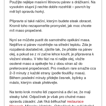
Použijte nejlépe masivní litinovou pánev s drážkami. Na
vysokém stupni ji nechte dobře rozehřát – povrch by
měl být opravdu horký.
Připravte si také náčiní, kterým budete steak obracet.
Kromě toho nezapomeňte promyslet, jak moc chcete
mít maso propečené.
Nyní se můžete pustit do samotného opékání masa.
Nejdříve si pánev rozehřejte na střední teplotu. Zda je
rozpálená dostatečně, zjistíte tak, že přidáte na pánev
olej, a pokud se z ní začne lehce kouřit, je připravena k
vložení steaku. V této fázi na ni nalijte olej, vložte
osolené maso a opékejte ho z obou stran až do
preferované propečenosti. Pro medium rare smažte cca
2–3 minuty z každé strany (podle tloušťky masa).
Během poslední minuty přidejte česnek, bylinky a
máslo, kterým steak přelévejte.
Na tento krok mnoho lidí zapomíná a diví se, že maji
steaky tuhé. Odpočinek je však pro chutné maso
opravdu zásadní. Jak říká šéfkuchař
restaurace
Monarch
, Miroslav Vintrich:
„Odpočinek by měl ideálně