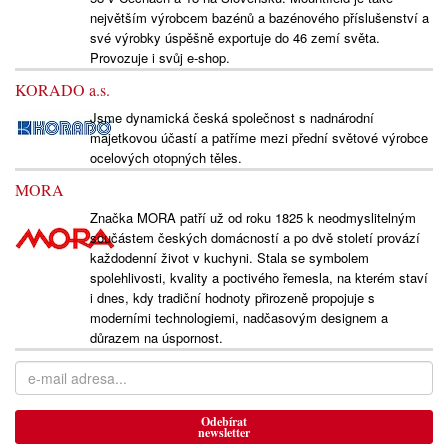
největším výrobcem bazénů a bazénového příslušenství a
své výrobky úspěšně exportuje do 46 zemí světa.
Provozuje i svůj e-shop.
KORADO a.s.
Jsme dynamická česká společnost s nadnárodní
majetkovou účastí a patříme mezi přední světové výrobce
ocelových otopných těles.
MORA
Značka MORA patří už od roku 1825 k neodmyslitelným
součástem českých domácností a po dvě století provází
každodenní život v kuchyni. Stala se symbolem
spolehlivosti, kvality a poctivého řemesla, na kterém staví
i dnes, kdy tradiční hodnoty přirozeně propojuje s
moderními technologiemi, nadčasovým designem a
důrazem na úspornost.
Odebírat
newsletter