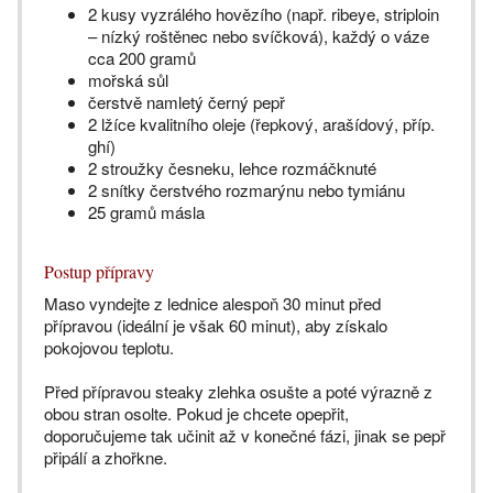
2 kusy vyzrálého hovězího (např. ribeye, striploin
– nízký roštěnec nebo svíčková), každý o váze
cca 200 gramů
mořská sůl
čerstvě namletý černý pepř
2 lžíce kvalitního oleje (řepkový, arašídový, příp.
ghí)
2 stroužky česneku, lehce rozmáčknuté
2 snítky čerstvého rozmarýnu nebo tymiánu
25 gramů másla
Postup přípravy
Maso vyndejte z lednice alespoň 30 minut před
přípravou (ideální je však 60 minut), aby získalo
pokojovou teplotu.
Před přípravou steaky zlehka osušte a poté výrazně z
obou stran osolte. Pokud je chcete opepřit,
doporučujeme tak učinit až v konečné fázi, jinak se pepř
připálí a zhořkne.