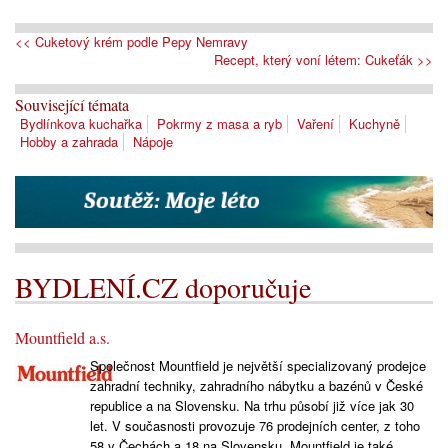
<< Cuketový krém podle Pepy Nemravy
Recept, který voní létem: Cukeťák >>
Související témata
Bydlínkova kuchařka
Pokrmy z masa a ryb
Vaření
Kuchyně
Hobby a zahrada
Nápoje
BYDLENÍ.CZ doporučuje
Mountfield a.s.
Společnost Mountfield je největší specializovaný prodejce
zahradní techniky, zahradního nábytku a bazénů v České
republice a na Slovensku. Na trhu působí již více jak 30
let. V současnosti provozuje 76 prodejních center, z toho
58 v Čechách a 18 na Slovensku. Mountfield je také