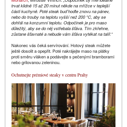
trvat klidně 15 až 20 minut někde na mřížce v teplejší
části kuchyně. Poté steak buď hoďte znovu na pánev,
nebo do trouby na teplotu vyšší než 200 °C, aby se
dohřál na konzumní teplotu. Odpočinek je pro maso
důležitý, aby se do něj vstřebala šťáva. Tím zkřehne,
zůstane šťavnaté a nebude vám šťáva vytékat na talíř.“
Nakonec vás čeká servírování. Hotový steak můžete
ještě dosolit a opepřit. Poté nakrájejte maso na plátky
proti směru vláken a podávejte s pečenými bramborami
nebo grilovanou zeleninou.
Ochutnejte prémiové steaky v centru Prahy