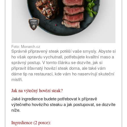
Foto: Monarch.cz
Správně připravený steak potěší vaše smysly. Abyste si
ho však opravdu vychutnali, potřebujete kvalitní maso a
správný postup. V tomto článku se dozvíte, jak si
připravit šťavnatý hovězí steak doma, ale také vám
dáme tip na restauraci, kde vám ho naservírují skuteční
mistři.
Jak na výtečný hovězí steak?
Jaké ingredience budete potřebovat k přípravě
výtečného hovězího steaku a jak postupovat, se dozvíte
níže.
Ingredience (2 porce):