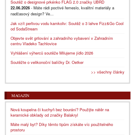
Soutěž o designové prkénko FLAG 2.0 značky UBRD
22.06.2026
- Máte rádi poctivé řemeslo, kvalitní materiály a
nadčasový design? Ve...
Jak vzít perlivou vodu kamkoliv: Soutěž o 3 lahve Fizz&Go Cool
od SodaStream
Objevte svět grilování a zahradního vybavení v Zahradním
centru Vladeko Tachlovice
Vyhlášení výherců soutěže Milujeme jídlo 2026
Soutěžte o velikonoční balíčky Dr. Oetker
>> všechny články
MAGAZÍN
Nová koupelna či kuchyň bez bourání? Použijte nátěr na
keramické obklady od značky Balakryl
Máte malý byt? Díky těmto tipům získáte víc použitelného
prostoru