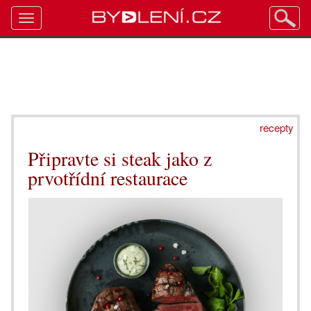
Toggle
navigation
recepty
Připravte si steak jako z
prvotřídní restaurace