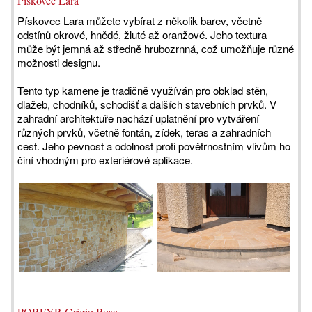
Pískovec Lara
Pískovec Lara můžete vybírat z několik barev, včetně
odstínů okrové, hnědé, žluté až oranžové. Jeho textura
může být jemná až středně hrubozrnná, což umožňuje různé
možnosti designu.
Tento typ kamene je tradičně využíván pro obklad stěn,
dlažeb, chodníků, schodišť a dalších stavebních prvků. V
zahradní architektuře nachází uplatnění pro vytváření
různých prvků, včetně fontán, zídek, teras a zahradních
cest. Jeho pevnost a odolnost proti povětrnostním vlivům ho
činí vhodným pro exteriérové aplikace.
PORFYR Grigio Rosa