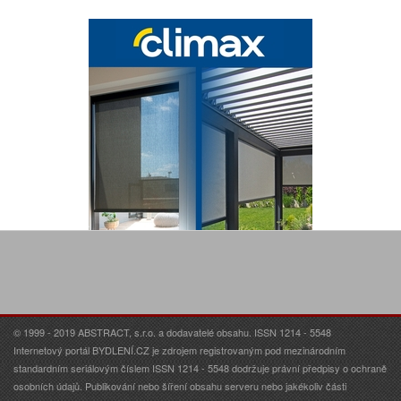
© 1999 - 2019 ABSTRACT, s.r.o. a dodavatelé obsahu. ISSN 1214 - 5548
Internetový portál BYDLENÍ.CZ je zdrojem registrovaným pod mezinárodním
standardním seriálovým číslem ISSN 1214 - 5548 dodržuje právní předpisy o ochraně
osobních údajů. Publikování nebo šíření obsahu serveru nebo jakékoliv části