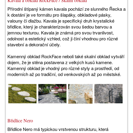
Kavala a obklad RockFace / Skalní obklad
Přírodní štípaný kámen kavala pochází ze slunného Řecka a
k dostání je ve formátu pro šlapáky, obkladové pásky,
valouny či dlažbu. Kavala je specifický druh krystalické
břidlice, který je charakterizován svou šedou barvou a
jemnou texturou. Kavala je známá pro svou trvanlivost,
odolnost a estetický vzhled, což ji činí vhodnou pro různé
stavební a dekorační účely.
Kamenný obklad RockFace neboli také skalní obklad vytváří
dojem, že je stěna postavena z velkých kusů kamene.
Kamenný obklad je vhodný pro různé styly a prostředí, od
moderních až po tradiční, od venkovských až po městské.
Břidlice Nero
Břidlice Nero má typickou vrstvenou strukturu, která