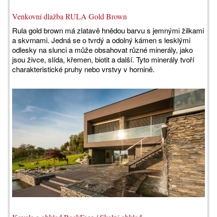
Venkovní dlažba RULA Gold Brown
Rula gold brown má zlatavě hnědou barvu s jemnými žilkami
a skvrnami. Jedná se o tvrdý a odolný kámen s lesklými
odlesky na slunci a může obsahovat různé minerály, jako
jsou živce, slída, křemen, biotit a další. Tyto minerály tvoří
charakteristické pruhy nebo vrstvy v hornině.