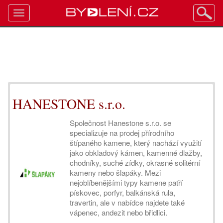
Toggle
navigation
HANESTONE s.r.o.
Společnost Hanestone s.r.o. se
specializuje na prodej přírodního
štípaného kamene, který nachází využití
jako obkladový kámen, kamenné dlažby,
chodníky, suché zídky, okrasné solitérní
kameny nebo šlapáky. Mezi
nejoblíbenějšími typy kamene patří
pískovec, porfyr, balkánská rula,
travertin, ale v nabídce najdete také
vápenec, andezit nebo břidlici.