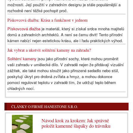
možnosti. Její použití v zahradním designu je stále populárnější a
rozhodně není těžké pochopit proč.
Pískovcová dlažba: Krása a funkčnost v jednom
Pískovcová dlažba
je materiál, který si získal srdce mnoha majitelů
domů a zahradních architektů. A není se čemu divit! Tento přírodní
kámen nabízí nejen estetickou krásu, ale i řadu praktických výhod.
Jak vybrat a ukotvit solitérní kameny na zahradu?
Solitérní kameny
jsou jako přírodní sochy, které mohou proměnit
vaši zahradu v umělecké dílo. V zahradě nejen že přidávají vizuální
zážitek, ale také mohou sloužit jako přirozené sedadlo nebo stůl,
poskytují úkryt pro drobná zvířata a hmyz, a mohou dokonce
pomoci regulovat teplotu v zahradě tím, že udržují teplo během
chladných nocí.
ČLÁNKY O FIRMĚ HANESTONE S.R.O.
Návod krok za krokem: Jak správně
položit kamenné šlapáky do trávníku