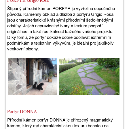
Štípaný přírodní kámen PORFYR je vyvřelina sopečného
původu. Kamenný obklad a dlažba z porfyru Grigio Rosa
jsou charakteristické krásnými přírodními šedo-hnědými
odstíny. Jejich nepravidelné tvary a textura podpoří
originálnost a také rustikálnost každého vašeho projektu.
Díky tomu, že porfyr dokáže dobře odolávat extrémním
podmínkám a teplotním výkyvům, je ideální pro jakékoliv
venkovní plochy.
Porfyr DONNA
Přírodní kámen porfyr DONNA je přirozený magmatický
kámen, který má charakteristickou texturu bohatou na