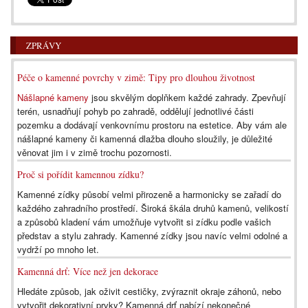
ZPRÁVY
Péče o kamenné povrchy v zimě: Tipy pro dlouhou životnost
Nášlapné kameny
jsou skvělým doplňkem každé zahrady. Zpevňují
terén, usnadňují pohyb po zahradě, oddělují jednotlivé části
pozemku a dodávají venkovnímu prostoru na estetice. Aby vám ale
nášlapné kameny či kamenná dlažba dlouho sloužily, je důležité
věnovat jim i v zimě trochu pozornosti.
Proč si pořídit kamennou zídku?
Kamenné zídky působí velmi přirozeně a harmonicky se zařadí do
každého zahradního prostředí. Široká škála druhů kamenů, velikostí
a způsobů kladení vám umožňuje vytvořit si zídku podle vašich
představ a stylu zahrady. Kamenné zídky jsou navíc velmi odolné a
vydrží po mnoho let.
Kamenná drť: Více než jen dekorace
Hledáte způsob, jak oživit cestičky, zvýraznit okraje záhonů, nebo
vytvořit dekorativní prvky? Kamenná drť nabízí nekonečné