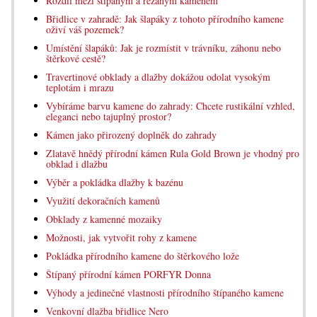
Rozdíl mezi štípaným a řezaným kamenem
Břidlice v zahradě: Jak šlapáky z tohoto přírodního kamene
oživí váš pozemek?
Umístění šlapáků: Jak je rozmístit v trávníku, záhonu nebo
štěrkové cestě?
Travertinové obklady a dlažby dokážou odolat vysokým
teplotám i mrazu
Vybíráme barvu kamene do zahrady: Chcete rustikální vzhled,
eleganci nebo tajuplný prostor?
Kámen jako přirozený doplněk do zahrady
Zlatavě hnědý přírodní kámen Rula Gold Brown je vhodný pro
obklad i dlažbu
Výběr a pokládka dlažby k bazénu
Využití dekoračních kamenů
Obklady z kamenné mozaiky
Možnosti, jak vytvořit rohy z kamene
Pokládka přírodního kamene do štěrkového lože
Štípaný přírodní kámen PORFYR Donna
Výhody a jedinečné vlastnosti přírodního štípaného kamene
Venkovní dlažba břidlice Nero