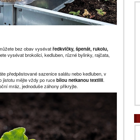
 můžete bez obav vysévat
ředkvičky, špenát, rukolu,
te vysévat brokolici, kedluben, různé bylinky, rajčata,
máte předpěstované sazenice salátu nebo kedluben, v
o jistotu mějte vždy po ruce
bílou netkanou textilii
.
oční mráz, jednoduše záhony přikryjte.