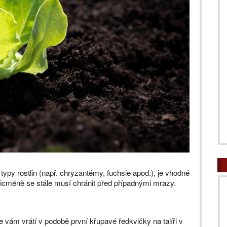
ypy rostlin (např. chryzantémy, fuchsie apod.), je vhodné
 nicméně se stále musí chránit před případnými mrazy.
e vám vrátí v podobě první křupavé ředkvičky na talíři v