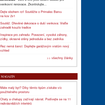
venkovní renovace. Zkontrolujte...
Dejte sbohem rzi! Soutěžte o Primalex Barvu
na kov 2v1
Soutěž: Dřevěné dekorace s duší venkova: Vraťte
zahradě kouzlo tradice
Inspirace pro zahradu: Posezení, vysoké záhony,
zídky, okrasné stěny jednoduše a bez zedníka
Rez nemá šanci: Dopřejte garážovým vratům nový
vzhled
>> všechny články
MAGAZÍN
Máte malý byt? Díky těmto tipům získáte víc
použitelného prostoru
Chaty a chalupy zažívají návrat. Podívejte se na 11
nejkrásnějších interiérů