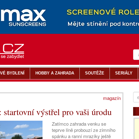
VÉ BYDLENÍ
HOBBY A ZAHRADA
SOUTĚŽE
SERIÁLY
magazín
startovní výstřel pro vaši úrodu
Zatímco zahrada venku se
teprve líně probouzí ze zimního
spánku a ranní mrazíky ještě