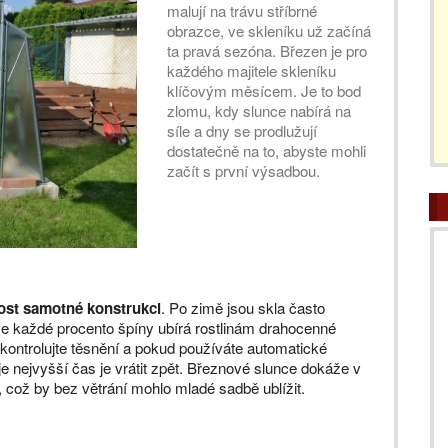
malují na trávu stříbrné
obrazce, ve skleníku už začíná
ta pravá sezóna. Březen je pro
každého majitele skleníku
klíčovým měsícem. Je to bod
zlomu, kdy slunce nabírá na
síle a dny se prodlužují
dostatečně na to, abyste mohli
začít s první výsadbou.
ost samotné konstrukci
. Po zimě jsou skla často
e každé procento špíny ubírá rostlinám drahocenné
zkontrolujte těsnění a pokud používáte automatické
je nejvyšší čas je vrátit zpět. Březnové slunce dokáže v
, což by bez větrání mohlo mladé sadbě ublížit.