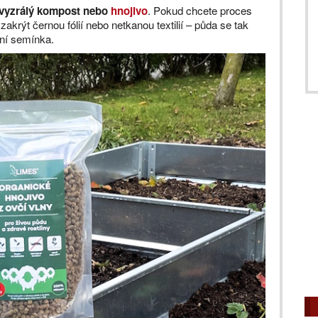
 vyzrálý kompost nebo
hnojivo
. Pokud chcete proces
krýt černou fólií nebo netkanou textilií – půda se tak
vní semínka.