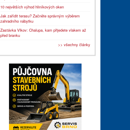
10 největších výhod hliníkových oken
Jak zařídit terasu? Začněte správným výběrem
zahradního nábytku
Zastávka Vlkov: Chalupa, kam přijedete vlakem až
před branku
>> všechny články