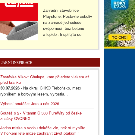
Zahradní stavebnice
Playstone: Postavte cokoliv
na zahradě jednoduše,
svépomocí, bez betonu
a lepidel. Inspirujte se!
JARNÍ INSPIRACE
Zastávka Vlkov: Chalupa, kam přijedete vlakem až
před branku
30.07.2026
- Na okraji CHKO Třeboňsko, mezi
rybníkem a borovým lesem, vyrostla...
Výherci soutěže: Jaro u nás 2026
Soutěž o 2× Vitamin C 500 PureWay od české
značky OVONEX
Jedna miska s vodou dokáže víc, než si myslíte.
V horkém létě může zachránit život ptákům i