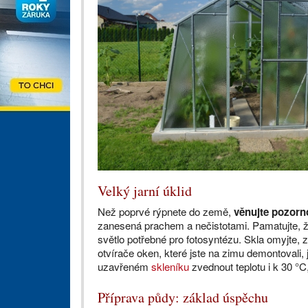
Velký jarní úklid
Než poprvé rýpnete do země,
věnujte pozorn
zanesená prachem a nečistotami. Pamatujte, ž
světlo potřebné pro fotosyntézu. Skla omyjte, 
otvírače oken, které jste na zimu demontovali, 
uzavřeném
skleníku
zvednout teplotu i k 30 °C
Příprava půdy: základ úspěchu