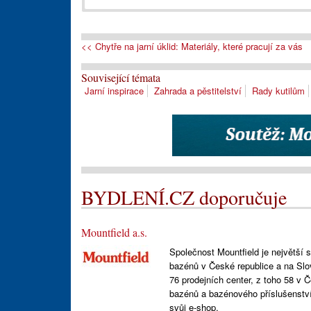
<< Chytře na jarní úklid: Materiály, které pracují za vás
Související témata
Jarní inspirace
Zahrada a pěstitelství
Rady kutilům
BYDLENÍ.CZ doporučuje
Mountfield a.s.
Společnost Mountfield je největší 
bazénů v České republice a na Slov
76 prodejních center, z toho 58 v
bazénů a bazénového příslušenství
svůj e-shop.