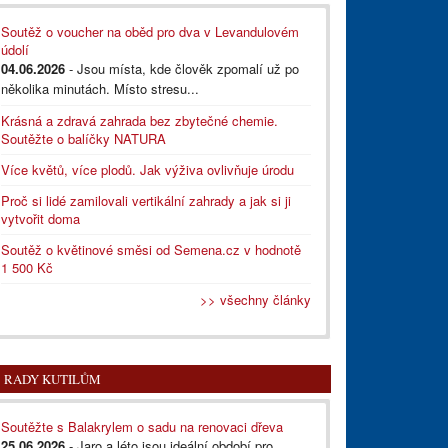
Soutěž o voucher na oběd pro dva v Levandulovém
údolí
04.06.2026
- Jsou místa, kde člověk zpomalí už po
několika minutách. Místo stresu...
Krásná a zdravá zahrada bez zbytečné chemie.
Soutěžte o balíčky NATURA
Více květů, více plodů. Jak výživa ovlivňuje úrodu
Proč si lidé zamilovali vertikální zahrady a jak si ji
vytvořit doma
Soutěž o květinové směsi od Semena.cz v hodnotě
1 500 Kč
>> všechny články
RADY KUTILŮM
Soutěžte s Balakrylem o sadu na renovaci dřeva
25.06.2026
- Jaro a léto jsou ideální období pro