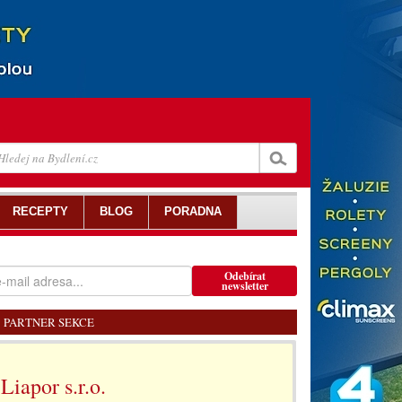
RECEPTY
BLOG
PORADNA
Odebírat
newsletter
PARTNER SEKCE
Liapor s.r.o.