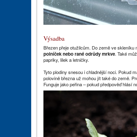
Výsadba
Březen přeje otužilcům. Do země ve skleníku
polníček nebo rané odrůdy mrkve
. Také může
papriky, lilek a letničky.
Tyto plodiny snesou i chladnější noci. Pokud 
polovině března už mohou jít také do země. Pr
Funguje jako peřina – pokud předpověď hlásí n