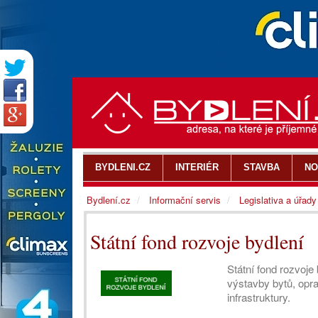
BYDLENI.CZ
INTERIÉR
STAVBA
NO
Bydlení.cz
Informační servis
Legislativa a úřady
Státní fond rozvoje bydlení
Státní fond rozvoje
výstavby bytů, opr
infrastruktury.