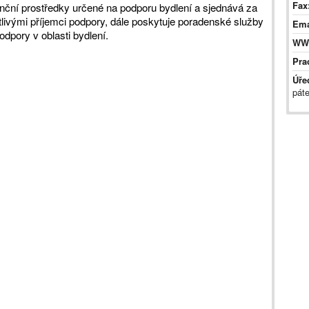
Fax
nční prostředky určené na podporu bydlení a sjednává za
livými příjemci podpory, dále poskytuje poradenské služby
Ema
odpory v oblasti bydlení.
WW
Pra
Úře
páte