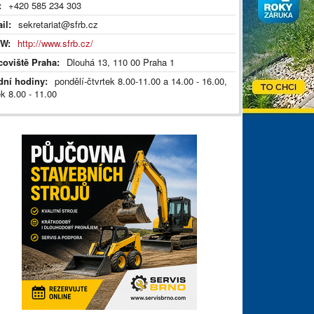
:
+420 585 234 303
il:
sekretariat@sfrb.cz
W:
http://www.sfrb.cz/
coviště Praha:
Dlouhá 13, 110 00 Praha 1
dní hodiny:
pondělí-čtvrtek 8.00-11.00 a 14.00 - 16.00,
k 8.00 - 11.00