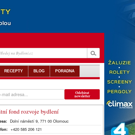
RECEPTY
BLOG
PORADNA
Odebírat
newsletter
átní fond rozvoje bydlení
esa:
Dolní náměstí 9, 771 00 Olomouc
efon:
+420 585 206 121