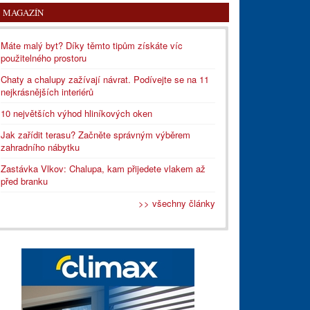
MAGAZÍN
Máte malý byt? Díky těmto tipům získáte víc
použitelného prostoru
Chaty a chalupy zažívají návrat. Podívejte se na 11
nejkrásnějších interiérů
10 největších výhod hliníkových oken
Jak zařídit terasu? Začněte správným výběrem
zahradního nábytku
Zastávka Vlkov: Chalupa, kam přijedete vlakem až
před branku
>> všechny články