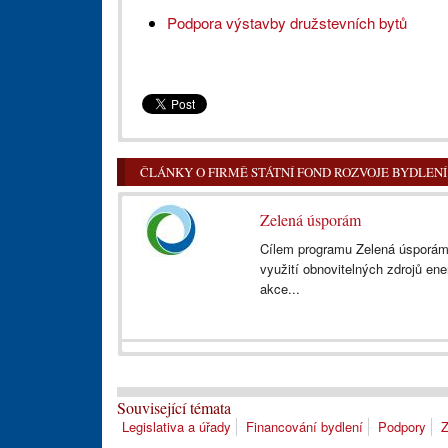
Podpora výstavby družstevních bytů
ČLÁNKY O FIRMĚ STÁTNÍ FOND ROZVOJE BYDLENÍ
Zelená úsporám
Cílem programu Zelená úsporám j
využití obnovitelných zdrojů e
akce...
Související témata
Legislativa a úřady
Financování bydlení
Podpory
Z