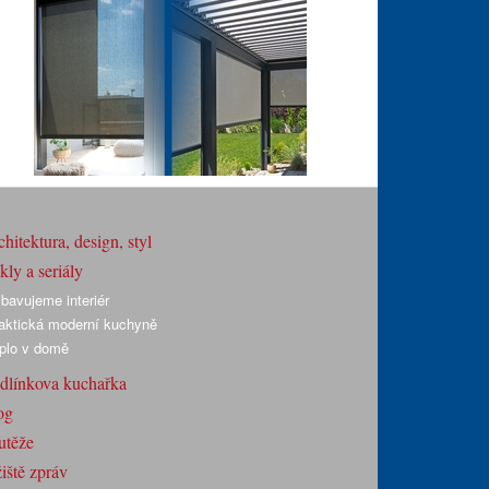
hitektura, design, styl
ly a seriály
bavujeme interiér
aktická moderní kuchyně
plo v domě
dlínkova kuchařka
og
utěže
iště zpráv