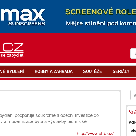
VÉ BYDLENÍ
HOBBY A ZAHRADA
SOUTĚŽE
SERIÁLY
St
 bydlení podporuje soukromé a obecní investice do
av a modernizace bytů a výstavby technické
Adr
Tel
http://www.sfrb.cz/