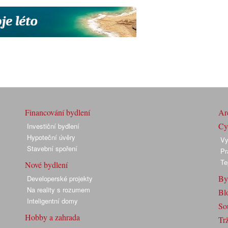
Financování bydlení
Arc
Cyk
Investiční bydlení
Hypoteční úvěry
Vy
Stavební spoření
Pr
Te
Nové bydlení
By
Developerské projekty
Na reality s rozumem
Bl
Inteligentní domy
So
Hobby a zahrada
Trž