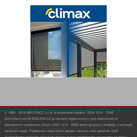
© 1999 - 2019 ABSTRACT, s.r.o. a dodavatelé obsahu. ISSN 1214 - 5548
Internetový portál BYDLENÍ.CZ je zdrojem registrovaným pod mezinárodním
standardním seriálovým číslem ISSN 1214 - 5548 dodržuje právní předpisy o ochraně
osobních údajů. Publikování nebo šíření obsahu serveru nebo jakékoliv části
zveřejněného materiálu jakoukoliv formou je bez předchozího písemného souhlasu