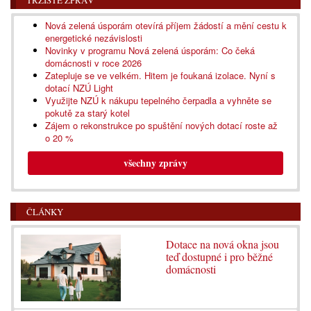
TRŽIŠTĚ ZPRÁV
Nová zelená úsporám otevírá příjem žádostí a mění cestu k
energetické nezávislosti
Novinky v programu Nová zelená úsporám: Co čeká
domácnosti v roce 2026
Zatepluje se ve velkém. Hitem je foukaná izolace. Nyní s
dotací NZÚ Light
Využijte NZÚ k nákupu tepelného čerpadla a vyhněte se
pokutě za starý kotel
Zájem o rekonstrukce po spuštění nových dotací roste až
o 20 %
všechny zprávy
ČLÁNKY
Dotace na nová okna jsou
teď dostupné i pro běžné
domácnosti