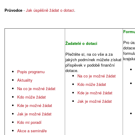
Průvodce
-
Jak úspěšně žádat o dotaci
.
Formul
Pro ús
Žadatelé o dotaci
dotace
formul
Přečtěte si, na co vše a za
krajsk
jakých podmínek můžete získat
příspěvek v podobě finanční
dotace.
Popis programu
Na co je možné žádat
Aktuality
Kdo může žádat
Na co je možné žádat
Kde je možné žádat
Kdo může žádat
Jak je možné žádat
Kde je možné žádat
Jak je možné žádat
Kdo mi poradí
Akce a semináře