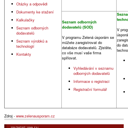
Otázky a odpovědi
Dokumenty ke stažení
Sezna
techno
Kalkulačky
Seznam odborných
dodavatelů (SOD)
Seznam odborných
V prog
dodavatelů
úspor
V programu Zelená úsporám se
zaregi
Seznam výrobků a
můžete zaregistrovat do
do dat
technologií
databáze dodavatelů. Zjistěte,
techno
co vše musí vaše firma
Kontakty
splňovat.
Vyhledávání v seznamu
odborných dodavatelů
Informace o registraci
Registrační formulář
Zdroj -
www.zelenausporam.cz