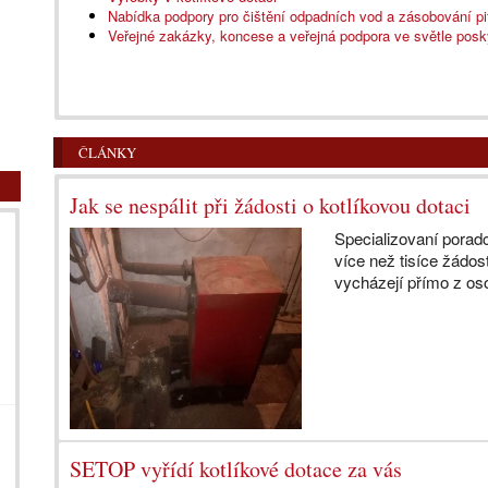
Nabídka podpory pro čištění odpadních vod a zásobování p
Veřejné zakázky, koncese a veřejná podpora ve světle pos
ČLÁNKY
Jak se nespálit při žádosti o kotlíkovou dotaci
Specializovaní poradc
více než tisíce žádos
vycházejí přímo z os
SETOP vyřídí kotlíkové dotace za vás