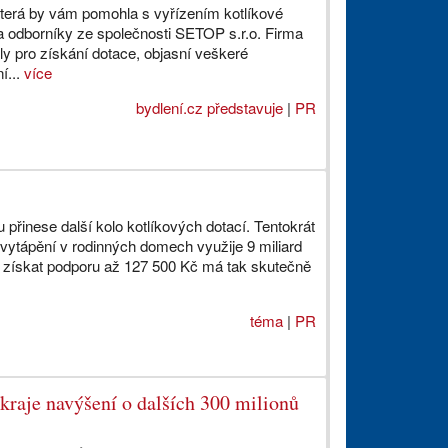
která by vám pomohla s vyřízením kotlíkové
a odborníky ze společnosti SETOP s.r.o. Firma
ly pro získání dotace, objasní veškeré
í...
více
bydlení.cz představuje
|
PR
 přinese další kolo kotlíkových dotací. Tentokrát
vytápění v rodinných domech využije 9 miliard
 získat podporu až 127 500 Kč má tak skutečně
téma
|
PR
 kraje navýšení o dalších 300 milionů