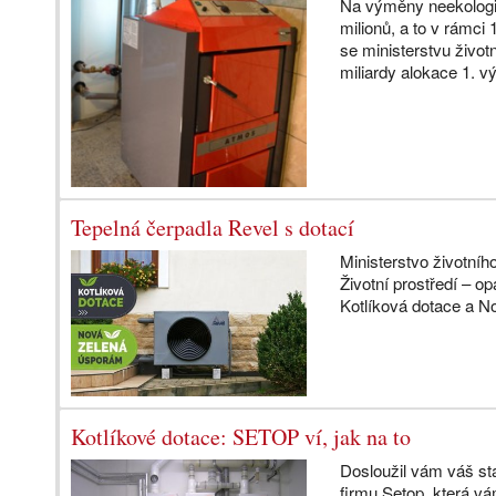
Na výměny neekologic
milionů, a to v rámci
se ministerstvu život
miliardy alokace 1. vý
Tepelná čerpadla Revel s dotací
Ministerstvo životní
Životní prostředí – op
Kotlíková dotace a 
Kotlíkové dotace: SETOP ví, jak na to
Dosloužil vám váš st
firmu Setop, která v