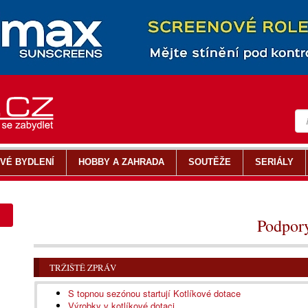
VÉ BYDLENÍ
HOBBY A ZAHRADA
SOUTĚŽE
SERIÁLY
Podpor
TRŽIŠTĚ ZPRÁV
S topnou sezónou startují Kotlíkové dotace
Výrobky v kotlíkové dotaci