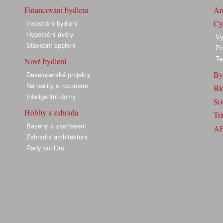
Financování bydlení
Arc
Cyk
Investiční bydlení
Hypoteční úvěry
Vy
Stavební spoření
Pr
Te
Nové bydlení
By
Developerské projekty
Na reality s rozumem
Bl
Inteligentní domy
So
Hobby a zahrada
Trž
Bazény a zastřešení
A
Zahradní architektura
Rady kutilům