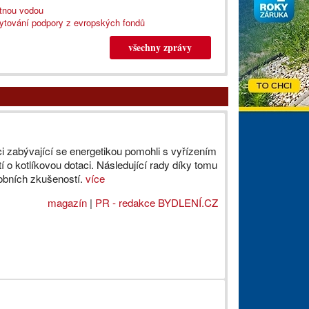
itnou vodou
kytování podpory z evropských fondů
všechny zprávy
i zabývající se energetikou pomohli s vyřízením
tí o kotlíkovou dotaci. Následující rady díky tomu
obních zkušeností.
více
magazín
|
PR - redakce BYDLENÍ.CZ