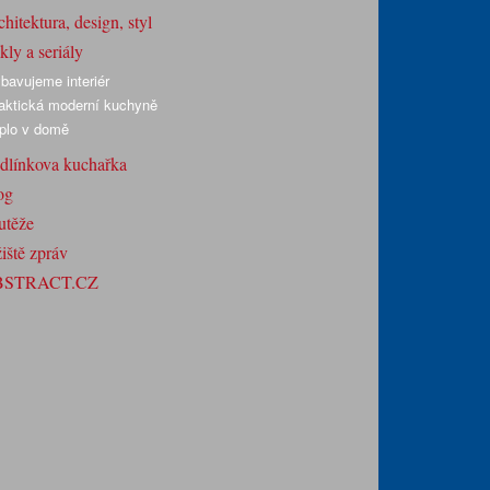
hitektura, design, styl
ly a seriály
bavujeme interiér
aktická moderní kuchyně
plo v domě
dlínkova kuchařka
og
utěže
iště zpráv
BSTRACT.CZ