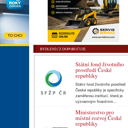
BYDLENÍ.CZ DOPORUČUJE
Státní fond životního
prostředí České
republiky
Státní fond životního prostředí
České republiky je specificky
zaměřenou institucí, která je
významným finančním...
Ministerstvo pro
místní rozvoj České
republiky