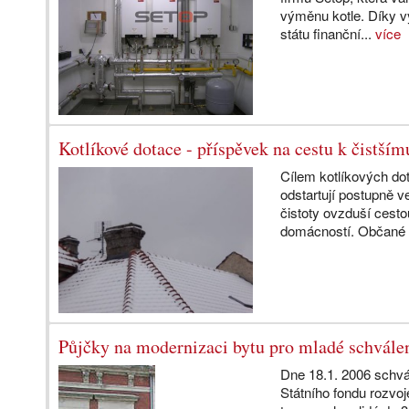
výměnu kotle. Díky vy
státu finanční...
více
Kotlíkové dotace - příspěvek na cestu k čistším
Cílem kotlíkových dot
odstartují postupně v
čistoty ovzduší cest
domácností. Občané
Půjčky na modernizaci bytu pro mladé schvále
Dne 18.1. 2006 schvál
Státního fondu rozvoj