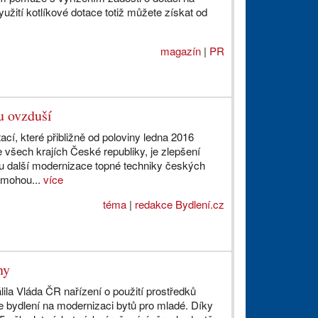
užití kotlíkové dotace totiž můžete získat od
magazín
|
PR
u ovzduší
ací, které přibližně od poloviny ledna 2016
e všech krajích České republiky, je zlepšení
ou další modernizace topné techniky českých
 mohou...
více
téma
|
redakce Bydlení.cz
ny
ila Vláda ČR nařízení o použití prostředků
e bydlení na modernizaci bytů pro mladé. Díky