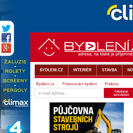
BYDLENI.CZ
INTERIÉR
STAVBA
NO
Bydlení.cz
Financování bydlení
Podpory
Odebírat
newsletter