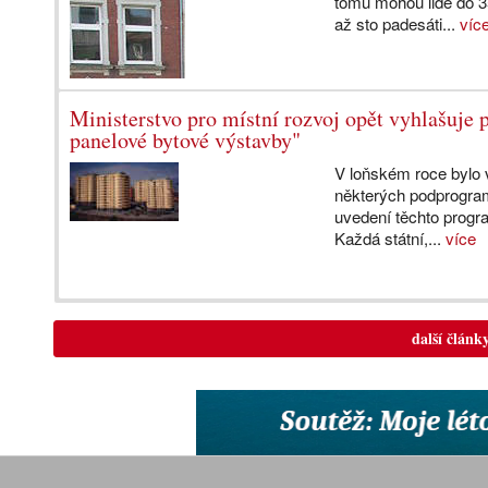
tomu mohou lidé do 3
až sto padesáti...
víc
Ministerstvo pro místní rozvoj opět vyhlašuje
panelové bytové výstavby"
V loňském roce bylo 
některých podprogram
uvedení těchto progr
Každá státní,...
více
další článk