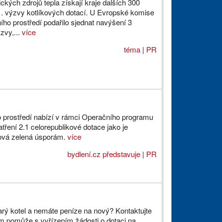
kých zdrojů tepla získají kraje dalších 300
 1. výzvy kotlíkových dotací. U Evropské komise
ního prostředí podařilo sjednat navýšení 3
zvy,...
více
téma
|
PR
ho prostředí nabízí v rámci Operačního programu
atření 2.1 celorepublikové dotace jako je
Nová zelená úsporám.
více
bydlení.cz představuje
|
PR
arý kotel a nemáte peníze na nový? Kontaktujte
ám pomůže s vyřízením žádosti o dotaci na