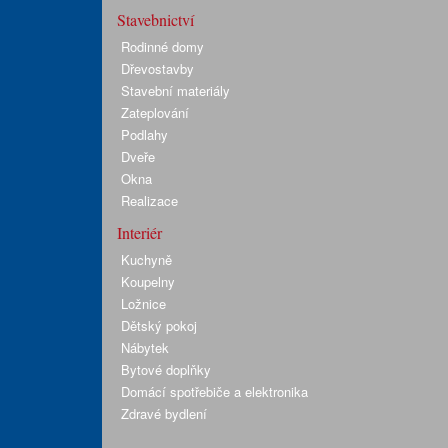
Stavebnictví
Rodinné domy
Dřevostavby
Stavební materiály
Zateplování
Podlahy
Dveře
Okna
Realizace
Interiér
Kuchyně
Koupelny
Ložnice
Dětský pokoj
Nábytek
Bytové doplňky
Domácí spotřebiče a elektronika
Zdravé bydlení