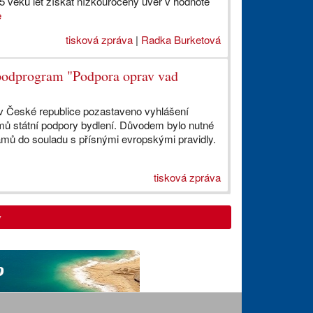
5 věku let získat nízkoúročený úvěr v hodnotě
e
tisková zpráva
|
Radka Burketová
 podprogram "Podpora oprav vad
v České republice pozastaveno vyhlášení
ů státní podpory bydlení. Důvodem bylo nutné
amů do souladu s přísnými evropskými pravidly.
tisková zpráva
y