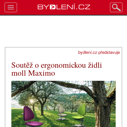
Toggle
navigation
bydlení.cz představuje
Soutěž o ergonomickou židli
moll Maximo