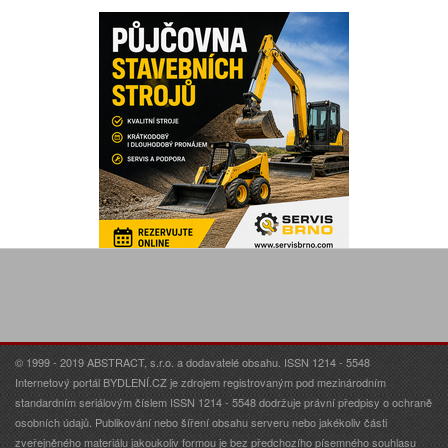
© 1999 - 2019 ABSTRACT, s.r.o. a dodavatelé obsahu. ISSN 1214 - 5548
Internetový portál BYDLENÍ.CZ je zdrojem registrovaným pod mezinárodním
standardním seriálovým číslem ISSN 1214 - 5548 dodržuje právní předpisy o ochraně
osobních údajů. Publikování nebo šíření obsahu serveru nebo jakékoliv části
zveřejněného materiálu jakoukoliv formou je bez předchozího písemného souhlasu