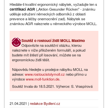
Hledáte-li kvalitní ergonomický nábytek, vyžadujte ten s
certifikací AGR
(„Aktion Gesunder Rücken" - známku
uděluje sdružení německých odborníků z oblasti
prevence a léčby onemocnění zad). Nábytek se
známkou AGR naleznete u německého výrobce MOLL.
Soutěž o rostoucí židli MOLL Maximo
Odpovězte na soutěžní otázku, kterou
naleznete v níže přiloženém formuláři, a pokud
budete mít štěstí při losování, můžete se na
ergonomickou židli těšit.
Nápovědu hledejte u prodejce nábytku MOLL na
adrese:
www.rostoucistolymoll.cz
nebo přímo u
výrobce
www.moll-funktion.de
.
Soutěž trvala do 18.5.2021. Výherce: S. Vraspírová
21.04.2021
|
redakce Bydlení.cz