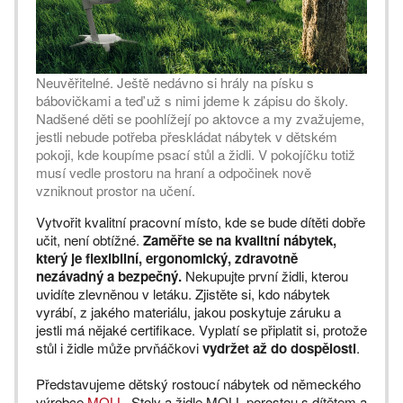
Neuvěřitelné. Ještě nedávno si hrály na písku s
bábovičkami a teď už s nimi jdeme k zápisu do školy.
Nadšené děti se poohlížejí po aktovce a my zvažujeme,
jestli nebude potřeba přeskládat nábytek v dětském
pokoji, kde koupíme psací stůl a židli. V pokojíčku totiž
musí vedle prostoru na hraní a odpočinek nově
vzniknout prostor na učení.
Vytvořit kvalitní pracovní místo, kde se bude dítěti dobře
učit, není obtížné.
Zaměřte se na kvalitní nábytek,
který je flexibilní, ergonomický, zdravotně
nezávadný a bezpečný.
Nekupujte první židli, kterou
uvidíte zlevněnou v letáku. Zjistěte si, kdo nábytek
vyrábí, z jakého materiálu, jakou poskytuje záruku a
jestli má nějaké certifikace. Vyplatí se připlatit si, protože
stůl i židle může prvňáčkovi
vydržet až do dospělosti
.
Představujeme dětský rostoucí nábytek od německého
výrobce
MOLL
. Stoly a židle MOLL porostou s dítětem a