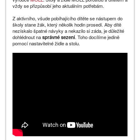
vždy se přizpůsobí jeho aktuálním potřebám.
Z aktivního, všude pobíhajícího dítěte se nástupem do
školy stane žák, který několik hodin prosedí. Aby dítě
nezískalo špatné návyky a nekazilo si záda, je důležité
dohlédnout na
správné sezení
. Toho docílíme jedině
pomocí nastavitelné židle a stolu.