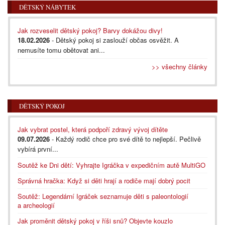
DĚTSKÝ NÁBYTEK
Jak rozveselit dětský pokoj? Barvy dokážou divy!
18.02.2026
- Dětský pokoj si zaslouží občas osvěžit. A
nemusíte tomu obětovat ani...
>> všechny články
DĚTSKÝ POKOJ
Jak vybrat postel, která podpoří zdravý vývoj dítěte
09.07.2026
- Každý rodič chce pro své dítě to nejlepší. Pečlivě
vybírá první...
Soutěž ke Dni dětí: Vyhrajte Igráčka v expedičním autě MultiGO
Správná hračka: Když si děti hrají a rodiče mají dobrý pocit
Soutěž: Legendární Igráček seznamuje děti s paleontologií
a archeologií
Jak proměnit dětský pokoj v říši snů? Objevte kouzlo