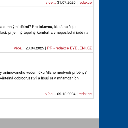
více...
31.07.2025 |
redakce
a s malými dětmi? Pro takovou, která splňuje
aci, příjemný tepelný komfort a v neposlední řadě na
více...
23.04.2025 |
PR - redakce BYDLENÍ.CZ
diny animovaného večerníčku Mlsné medvědí příběhy?
ěřitelná dobrodružství a libují si v mňamózních
více...
09.12.2024 |
redakce