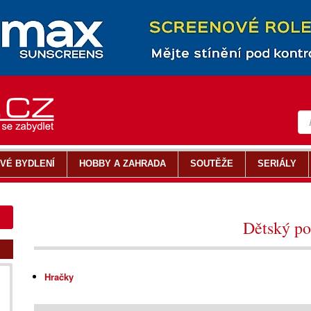
VÉ BYDLENÍ
HOBBY A ZAHRADA
SOUTĚŽE
SERIÁLY
Dětský po
Hračky