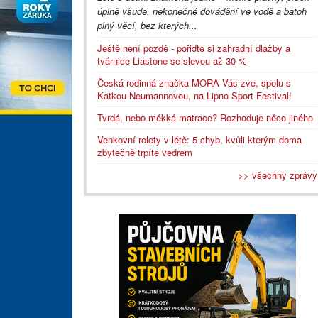
úplně všude, nekonečné dovádění ve vodě a batoh
plný věcí, bez kterých...
Ještě není pozdě - pořiďte si zahradní dlažby a
tvárnice Liastone se slevou až 30 %
Česká rodinná značka MORA Vás zve, spolu s
Katkou Neumannovou, na Lipno Sport Festival!
Tvrdá, nebo měkká matrace? Rozhoduje něco jiného
Venkovní rolety v létě: 5 chyb, kvůli kterým doma
zbytečně trpíte vedrem
>> všechny zprávy