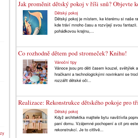
Jak proměnit dětský pokoj v říši snů? Objevte 
Dětský pokoj
Dětský pokoj je místem, ke kterému si naše ratol
kde tráví mnoho času a rozvíjejí svou fantazii
pohádkovou krajinu,...
Co rozhodně dětem pod stromeček? Knihu!
Vánoční tipy
Vánoce jsou pro děti časem kouzel, světýlek a
hračkami a technologickými novinkami se troc
rozzářit dětské oči...
Realizace: Rekonstrukce dětského pokoje pro tř
Dětský pokoj
Když architektka majitele bytu navštívila popr
paní domu. Vzájemné pochopení a cit pro esteti
rekonstrukcí. Je to citlivě...
azy