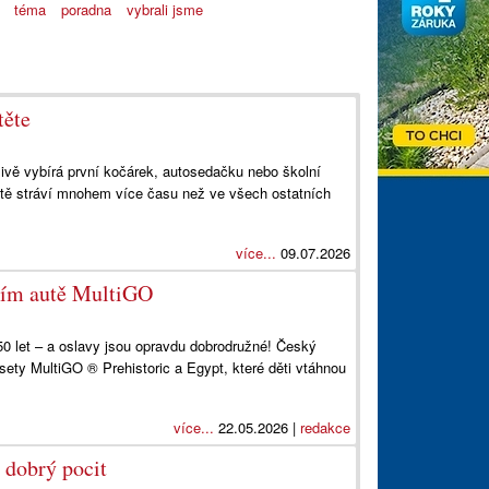
téma
poradna
vybrali jsme
těte
člivě vybírá první kočárek, autosedačku nebo školní
dítě stráví mnohem více času než ve všech ostatních
více...
09.07.2026
čním autě MultiGO
 50 let – a oslavy jsou opravdu dobrodružné! Český
ety MultiGO ® Prehistoric a Egypt, které děti vtáhnou
více...
22.05.2026 |
redakce
í dobrý pocit