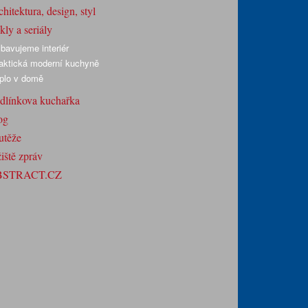
hitektura, design, styl
ly a seriály
bavujeme interiér
aktická moderní kuchyně
plo v domě
dlínkova kuchařka
og
utěže
iště zpráv
BSTRACT.CZ