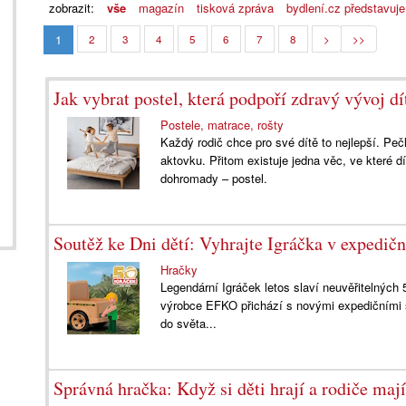
zobrazit:
vše
magazín
tisková zpráva
bydlení.cz představuje
1
2
3
4
5
6
7
8
>
>>
Jak vybrat postel, která podpoří zdravý vývoj dí
Postele, matrace, rošty
Každý rodič chce pro své dítě to nejlepší. Pe
aktovku. Přitom existuje jedna věc, ve které 
dohromady – postel.
Soutěž ke Dni dětí: Vyhrajte Igráčka v expedi
Hračky
Legendární Igráček letos slaví neuvěřitelných
výrobce EFKO přichází s novými expedičními s
do světa...
Správná hračka: Když si děti hrají a rodiče maj