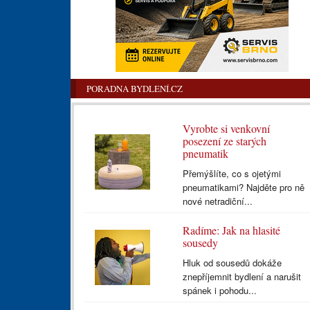
PORADNA BYDLENÍ.CZ
Vyrobte si venkovní
posezení ze starých
pneumatik
Přemýšlíte, co s ojetými
pneumatikami? Najděte pro ně
nové netradiční...
Radíme: Jak na hlasité
sousedy
Hluk od sousedů dokáže
znepříjemnit bydlení a narušit
spánek i pohodu...