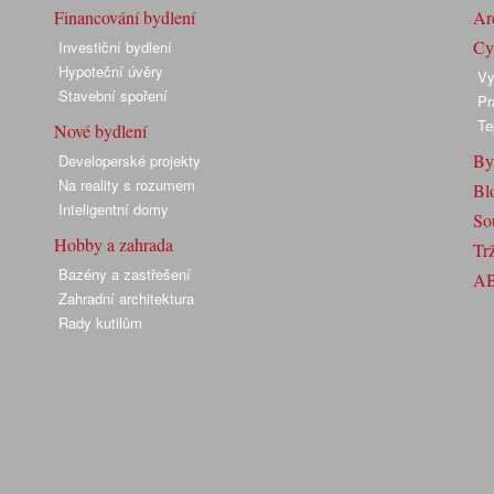
Financování bydlení
Arc
Cyk
Investiční bydlení
Hypoteční úvěry
Vy
Stavební spoření
Pr
Te
Nové bydlení
By
Developerské projekty
Na reality s rozumem
Bl
Inteligentní domy
So
Hobby a zahrada
Trž
Bazény a zastřešení
A
Zahradní architektura
Rady kutilům