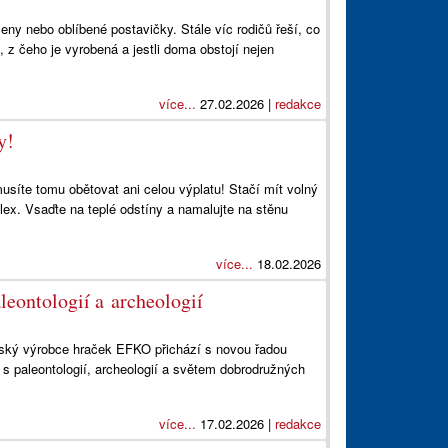
eny nebo oblíbené postavičky. Stále víc rodičů řeší, co
, z čeho je vyrobená a jestli doma obstojí nejen
více...
27.02.2026 |
redakce
y!
usíte tomu obětovat ani celou výplatu! Stačí mít volný
lex. Vsaďte na teplé odstíny a namalujte na stěnu
více...
18.02.2026
leontologií a archeologií
ský výrobce hraček EFKO přichází s novou řadou
 s paleontologií, archeologií a světem dobrodružných
více...
17.02.2026 |
redakce