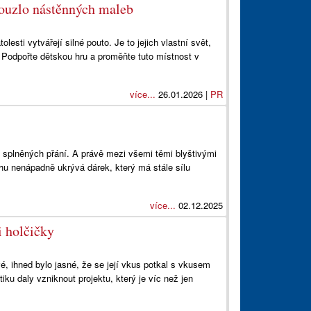
kouzlo nástěnných maleb
esti vytvářejí silné pouto. Je to jejich vlastní svět,
. Podpořte dětskou hru a proměňte tuto místnost v
více...
26.01.2026 |
PR
 splněných přání. A právě mezi všemi těmi blyštivými
hu nenápadně ukrývá dárek, který má stále sílu
více...
02.12.2025
i holčičky
vé, ihned bylo jasné, že se její vkus potkal s vkusem
ku daly vzniknout projektu, který je víc než jen