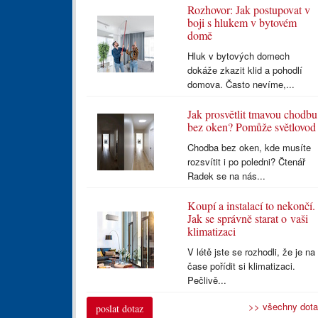
Rozhovor: Jak postupovat v
boji s hlukem v bytovém
domě
Hluk v bytových domech
dokáže zkazit klid a pohodlí
domova. Často nevíme,...
Jak prosvětlit tmavou chodbu
bez oken? Pomůže světlovod
Chodba bez oken, kde musíte
rozsvítit i po poledni? Čtenář
Radek se na nás...
Koupí a instalací to nekončí.
Jak se správně starat o vaši
klimatizaci
V létě jste se rozhodli, že je na
čase pořídit si klimatizaci.
Pečlivě...
>> všechny dot
poslat dotaz