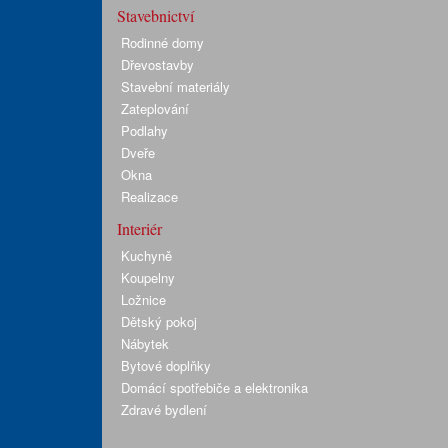
Stavebnictví
Rodinné domy
Dřevostavby
Stavební materiály
Zateplování
Podlahy
Dveře
Okna
Realizace
Interiér
Kuchyně
Koupelny
Ložnice
Dětský pokoj
Nábytek
Bytové doplňky
Domácí spotřebiče a elektronika
Zdravé bydlení