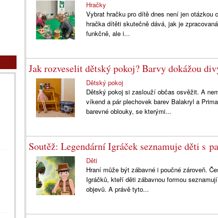
Hračky
Vybrat hračku pro dítě dnes není jen otázkou c
hračka dítěti skutečně dává, jak je zpracovaná
funkčně, ale i...
Jak rozveselit dětský pokoj? Barvy dokážou div
Dětský pokoj
Dětský pokoj si zaslouží občas osvěžit. A nem
víkend a pár plechovek barev Balakryl a Prima
barevné oblouky, se kterými...
Soutěž: Legendární Igráček seznamuje děti s pa
Děti
Hraní může být zábavné i poučné zároveň. Če
Igráčků, kteří děti zábavnou formou seznamují
objevů. A právě tyto...