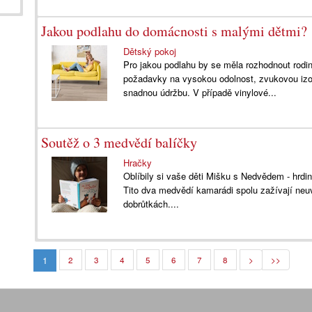
Jakou podlahu do domácnosti s malými dětmi?
Dětský pokoj
Pro jakou podlahu by se měla rozhodnout rodin
požadavky na vysokou odolnost, zvukovou izol
snadnou údržbu. V případě vinylové...
Soutěž o 3 medvědí balíčky
Hračky
Oblíbily si vaše děti Mišku s Nedvědem - hr
Tito dva medvědí kamarádi spolu zažívají neuv
dobrůtkách....
1
2
3
4
5
6
7
8
>
>>