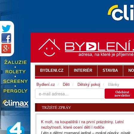
BYDLENI.CZ
INTERIÉR
STAVBA
NO
Bydlení.cz
Děti
Dětský pokoj
články
Odebírat
newsletter
TRŽIŠTĚ ZPRÁV
K moři, na koupaliště i na první prázdniny. Letní
nezbytnosti, které ocení děti i rodiče
Léto s dětmi znamená jediné – mokré plavky, písek