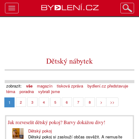
Toggle
navigation
Dětský nábytek
zobrazit:
vše
magazín
tisková zpráva
bydlení.cz představuje
téma
poradna
vybrali jsme
1
2
3
4
5
6
7
8
>
>>
Jak rozveselit dětský pokoj? Barvy dokážou divy!
Dětský pokoj
Dětský pokoj si zaslouží občas osvěžit. A nemusíte