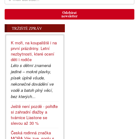
Odebírat
newsletter
TRŽIŠTĚ ZPRÁV
K moři, na koupaliště i na
první prázdniny. Letní
nezbytnosti, které ocení
děti i rodiče
Léto s dětmi znamená
jediné – mokré plavky,
písek úplně všude,
nekonečné dovádění ve
vodě a batoh plný věcí,
bez kterých...
Ještě není pozdě - pořiďte
si zahradní dlažby a
tvárnice Liastone se
slevou až 30 %
Česká rodinná značka
MORA Vás zve, spolu s