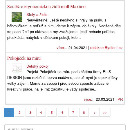
Soutěž o ergonomickou židli moll Maximo
Stoly a židle
Neuvěřitelné. Ještě nedávno si hrály na písku s
bábovičkami a teď už s nimi jdeme k zápisu do školy. Nadšené děti
se poohlížejí po aktovce a my zvažujeme, jestli nebude potřeba
přeskládat nábytek v dětském pokoji, kde...
více...
21.04.2021 |
redakce Bydlení.cz
Pokojíček na míru
Dětský pokoj
Projekt Pokojíček na míru pod záštitou firmy ELIS
DESIGN jsme rozběhli teprve nedávno, ale už nyní je o pokojíčky
velký zájem. Máme za sebou i před sebou spoustu zábavné
kreativní práce, na jejímž začátku je vždy společné...
více...
23.03.2021 |
PR
1
2
3
4
5
6
7
8
>
>>