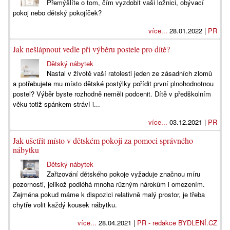
Přemýšlíte o tom, čím vyzdobit vaši ložnici, obývací
pokoj nebo dětský pokojíček?
více...
28.01.2022 |
PR
Jak nešlápnout vedle při výběru postele pro dítě?
Dětský nábytek
Nastal v životě vaší ratolesti jeden ze zásadních zlomů
a potřebujete mu místo dětské postýlky pořídit první plnohodnotnou
postel? Výběr byste rozhodně neměli podcenit. Dítě v předškolním
věku totiž spánkem stráví i...
více...
03.12.2021 |
PR
Jak ušetřit místo v dětském pokoji za pomoci správného
nábytku
Dětský nábytek
Zařizování dětského pokoje vyžaduje značnou míru
pozornosti, jelikož podléhá mnoha různým nárokům i omezením.
Zejména pokud máme k dispozici relativně malý prostor, je třeba
chytře volit každý kousek nábytku.
více...
28.04.2021 |
PR - redakce BYDLENÍ.CZ