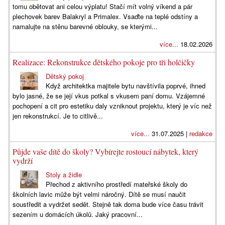
tomu obětovat ani celou výplatu! Stačí mít volný víkend a pár
plechovek barev Balakryl a Primalex. Vsaďte na teplé odstíny a
namalujte na stěnu barevné oblouky, se kterými...
více...
18.02.2026
Realizace: Rekonstrukce dětského pokoje pro tři holčičky
Dětský pokoj
Když architektka majitele bytu navštívila poprvé, ihned
bylo jasné, že se její vkus potkal s vkusem paní domu. Vzájemné
pochopení a cit pro estetiku daly vzniknout projektu, který je víc než
jen rekonstrukcí. Je to citlivě...
více...
31.07.2025 |
redakce
Půjde vaše dítě do školy? Vybírejte rostoucí nábytek, který
vydrží
Stoly a židle
Přechod z aktivního prostředí mateřské školy do
školních lavic může být velmi náročný. Dítě se musí naučit
soustředit a vydržet sedět. Stejně tak doma bude více času trávit
sezením u domácích úkolů. Jaký pracovní...