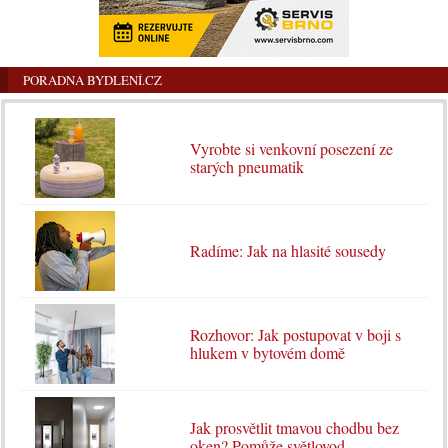
PORADNA BYDLENÍ.CZ
Vyrobte si venkovní posezení ze
starých pneumatik
Radíme: Jak na hlasité sousedy
Rozhovor: Jak postupovat v boji s
hlukem v bytovém domě
Jak prosvětlit tmavou chodbu bez
oken? Pomůže světlovod