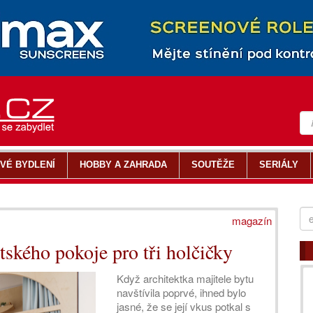
VÉ BYDLENÍ
HOBBY A ZAHRADA
SOUTĚŽE
SERIÁLY
magazín
tského pokoje pro tři holčičky
Když architektka majitele bytu
navštívila poprvé, ihned bylo
jasné, že se její vkus potkal s