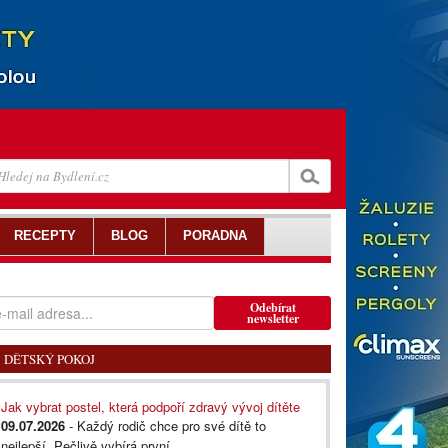
RECEPTY
BLOG
PORADNA
Odebírat
newsletter
DĚTSKÝ POKOJ
Jak vybrat postel, která podpoří zdravý vývoj dítěte
09.07.2026
- Každý rodič chce pro své dítě to
nejlepší. Pečlivě vybírá první...