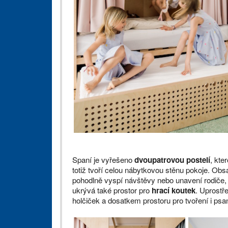
Spaní je vyřešeno
dvoupatrovou postelí
, kte
totiž tvoří celou nábytkovou stěnu pokoje. Obs
pohodlně vyspí návštěvy nebo unavení rodiče,
ukrývá také prostor pro
hrací koutek
. Uprostř
holčiček a dosatkem prostoru pro tvoření i ps