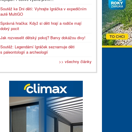
Soutěž ke Dni dětí: Vyhrajte Igráčka v expedičním
autě MultiGO
Správná hračka: Když si děti hrají a rodiče mají
dobrý pocit
Jak rozveselit dětský pokoj? Barvy dokážou divy!
Soutěž: Legendární Igráček seznamuje děti
s paleontologií a archeologií
>> všechny články