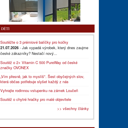
DĚTI
Soutěžte o 3 prémiové balíčky pro kočky
21.07.2026
- Jak vypadá výrobek, který dnes zaujme
české zákazníky? Nestačí nový...
Soutěž o 2× Vitamin C 500 PureWay od české
značky OVONEX
„Vím přesně, jak to myslíš". Šest obyčejných slov,
která občas potřebuje slyšet každý z nás
Vyhrajte rodinnou vstupenku na zámek Loučeň
Soutěž o chytré hračky pro malé objevitele
>> všechny články