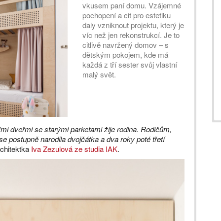
vkusem paní domu. Vzájemné
pochopení a cit pro estetiku
daly vzniknout projektu, který je
víc než jen rekonstrukcí. Je to
citlivě navržený domov – s
dětským pokojem, kde má
každá z tří sester svůj vlastní
malý svět.
mi dveřmi se starými parketami žije rodina. Rodičům,
se postupně narodila dvojčátka a dva roky poté třetí
rchitektka
Iva Zezulová ze studia IAK
.