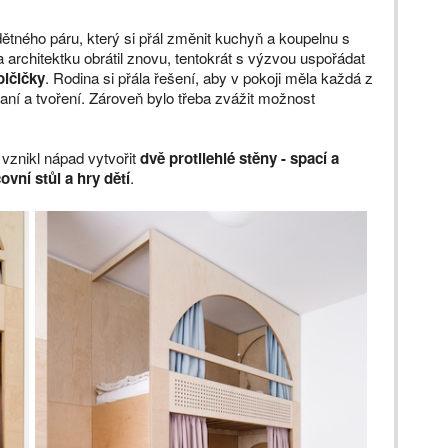
dětného páru, který si přál změnit kuchyň a koupelnu s
a architektku obrátil znovu, tentokrát s výzvou uspořádat
olčičky
. Rodina si přála řešení, aby v pokoji měla každá z
hraní a tvoření. Zároveň bylo třeba zvážit možnost
vznikl nápad vytvořit
dvě protilehlé stěny - spací a
ovní stůl a hry dětí
.