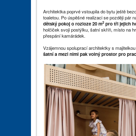
Architektka poprvé vstoupila do bytu ještě bez
toaletou. Po úspěšné realizaci se později pár n
2
dětský pokoj o rozloze 20 m
pro tři jejich h
holčiček svoji postýlku, šatní skříň, místo na 
přespání kamárádek.
Vzájemnou spoluprací architektky s majitelkou 
šatní a mezi nimi pak volný prostor pro prac