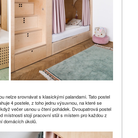
rou nelze srovnávat s klasickými palandami. Tato postel
ahuje 4 postele, z toho jednu výsuvnou, na které se
 když večer usnou u čtení pohádek. Dvoupatrová postel
ed místnosti stojí pracovní stůl s místem pro každou z
aní domácích úkolů.