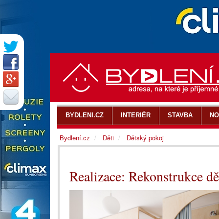
BYDLENI.CZ
INTERIÉR
STAVBA
NO
Bydlení.cz
Děti
Dětský pokoj
Realizace: Rekonstrukce dě