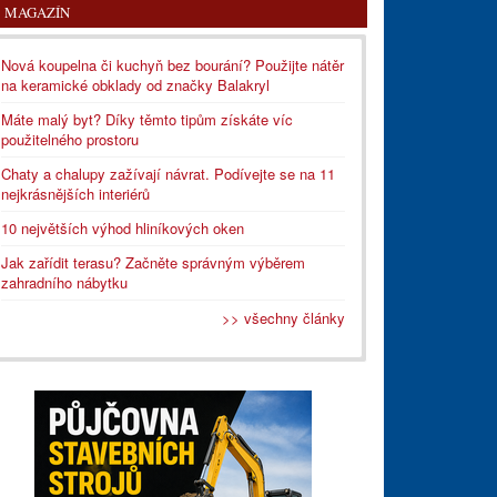
MAGAZÍN
Nová koupelna či kuchyň bez bourání? Použijte nátěr
na keramické obklady od značky Balakryl
Máte malý byt? Díky těmto tipům získáte víc
použitelného prostoru
Chaty a chalupy zažívají návrat. Podívejte se na 11
nejkrásnějších interiérů
10 největších výhod hliníkových oken
Jak zařídit terasu? Začněte správným výběrem
zahradního nábytku
>> všechny články