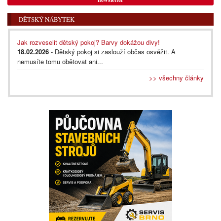
DĚTSKÝ NÁBYTEK
Jak rozveselit dětský pokoj? Barvy dokážou divy!
18.02.2026
- Dětský pokoj si zaslouží občas osvěžit. A
nemusíte tomu obětovat ani...
>> všechny články