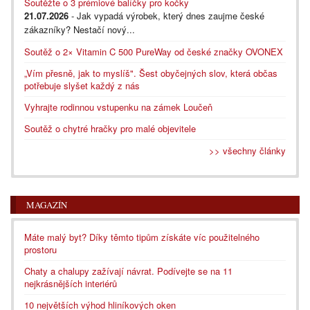
Soutěžte o 3 prémiové balíčky pro kočky
21.07.2026
- Jak vypadá výrobek, který dnes zaujme české
zákazníky? Nestačí nový...
Soutěž o 2× Vitamin C 500 PureWay od české značky OVONEX
„Vím přesně, jak to myslíš". Šest obyčejných slov, která občas
potřebuje slyšet každý z nás
Vyhrajte rodinnou vstupenku na zámek Loučeň
Soutěž o chytré hračky pro malé objevitele
>> všechny články
MAGAZÍN
Máte malý byt? Díky těmto tipům získáte víc použitelného
prostoru
Chaty a chalupy zažívají návrat. Podívejte se na 11
nejkrásnějších interiérů
10 největších výhod hliníkových oken