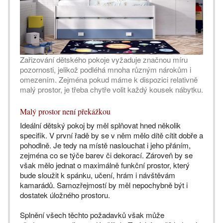
Zařizování dětského pokoje vyžaduje značnou míru
pozornosti, jelikož podléhá mnoha různým nárokům i
omezením. Zejména pokud máme k dispozici relativně
malý prostor, je třeba chytře volit každý kousek nábytku.
Malý prostor není překážkou
Ideální dětský pokoj by měl splňovat hned několik
specifik. V první řadě by se v něm mělo dítě cítit dobře a
pohodlně. Je tedy na místě naslouchat i jeho přáním,
zejména co se týče barev či dekorací. Zároveň by se
však mělo jednat o maximálně funkční prostor, který
bude sloužit k spánku, učení, hrám i návštěvám
kamarádů. Samozřejmostí by měl nepochybně být i
dostatek úložného prostoru.
Splnění všech těchto požadavků však může