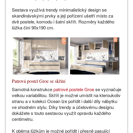
Sestava využívá trendy minimalistický design se
skandinávskými prvky a její pořízení ušetří místo za
dvě postele, komodu i šatní skříň. Rozměry každého
lůžka činí 90x190 cm.
Patrová postel Groe se skříní
Samotná konstrukce
patrové postele Groe
se vyznačuje
velkou variabilitou. Skříň je možné umístit na kteroukoliv
stranu a v kolekci Ocean lze pořídit i další díly nábytku
ve shodném stylu. Díky trendy a účelovému designu
dokážete s touto sestavou využít opravdu každého
centimetru.
K oběma lůžkům je možné pořídit i přesně pasující