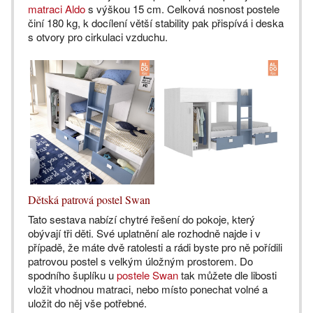
matraci Aldo
s výškou 15 cm. Celková nosnost postele
činí 180 kg, k docílení větší stability pak přispívá i deska
s otvory pro cirkulaci vzduchu.
Dětská patrová postel Swan
Tato sestava nabízí chytré řešení do pokoje, který
obývají tři děti. Své uplatnění ale rozhodně najde i v
případě, že máte dvě ratolesti a rádi byste pro ně pořídili
patrovou postel s velkým úložným prostorem. Do
spodního šuplíku u
postele Swan
tak můžete dle libosti
vložit vhodnou matraci, nebo místo ponechat volné a
uložit do něj vše potřebné.