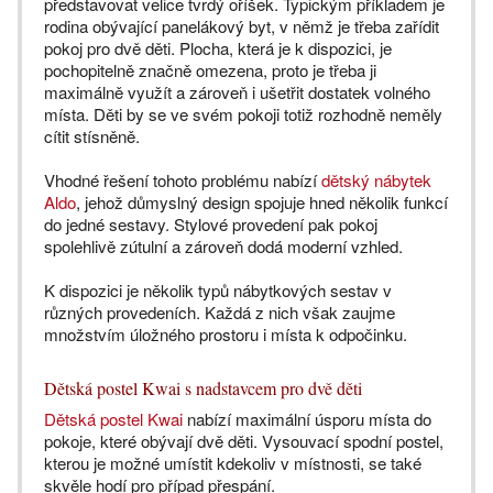
představovat velice tvrdý oříšek. Typickým příkladem je
rodina obývající panelákový byt, v němž je třeba zařídit
pokoj pro dvě děti. Plocha, která je k dispozici, je
pochopitelně značně omezena, proto je třeba ji
maximálně využít a zároveň i ušetřit dostatek volného
místa. Děti by se ve svém pokoji totiž rozhodně neměly
cítit stísněně.
Vhodné řešení tohoto problému nabízí
dětský nábytek
Aldo
, jehož důmyslný design spojuje hned několik funkcí
do jedné sestavy. Stylové provedení pak pokoj
spolehlivě zútulní a zároveň dodá moderní vzhled.
K dispozici je několik typů nábytkových sestav v
různých provedeních. Každá z nich však zaujme
množstvím úložného prostoru i místa k odpočinku.
Dětská postel Kwai s nadstavcem pro dvě děti
Dětská postel Kwai
nabízí maximální úsporu místa do
pokoje, které obývají dvě děti. Vysouvací spodní postel,
kterou je možné umístit kdekoliv v místnosti, se také
skvěle hodí pro případ přespání.