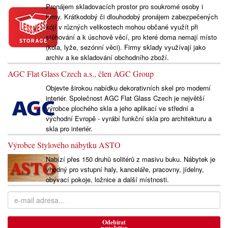
Pronájem skladovacích prostor pro soukromé osoby i
firmy. Krátkodobý či dlouhodobý pronájem zabezpečených
kójí v různých velikostech mohou občané využít při
stěhování a k úschově věcí, pro které doma nemají místo
(kola, lyže, sezónní věci). Firmy sklady využívají jako
archiv a ke skladování obchodního zboží.
AGC Flat Glass Czech a.s., člen AGC Group
Objevte širokou nabídku dekorativních skel pro moderní
interiér. Společnost AGC Flat Glass Czech je největší
výrobce plochého skla a jeho aplikací ve střední a
východní Evropě - vyrábí funkční skla pro architekturu a
skla pro interiér.
Výrobce Stylového nábytku ASTO
Nabízí přes 150 druhů solitérů z masivu buku. Nábytek je
vhodný pro vstupní haly, kanceláře, pracovny, jídelny,
obývací pokoje, ložnice a další místnosti.
Odebírat
newsletter