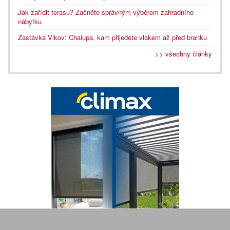
Jak zařídit terasu? Začněte správným výběrem zahradního
nábytku
Zastávka Vlkov: Chalupa, kam přijedete vlakem až před branku
>> všechny články