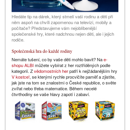
Hledáte tip na dárek, který stmelí vaši rodinu a děti při
něm aspoň na chvíli zapomenou na televizi, mobily a
počítače? Představujeme vám nejoblíbenější
společenské hry, které nadchnou nejen děti, ale i jejich
rodiče.
Společenská hra do každé rodiny
Nemáte tušení, co by vaše děti mohlo bavit? Na
e-
shopu ALBI
můžete vybírat z her roztříděných podle
kategorií. Z
vědomostních her
patří k nejžádanějším hry
V kostce!
, se kterými rychle procvičíte paměť a zjistíte,
jak jste na tom se znalostmi o České republice, o světe
zvířat nebo třeba matematice. Během necelé
čtvrthodiny se vaše hlavy zapotí i zabaví.