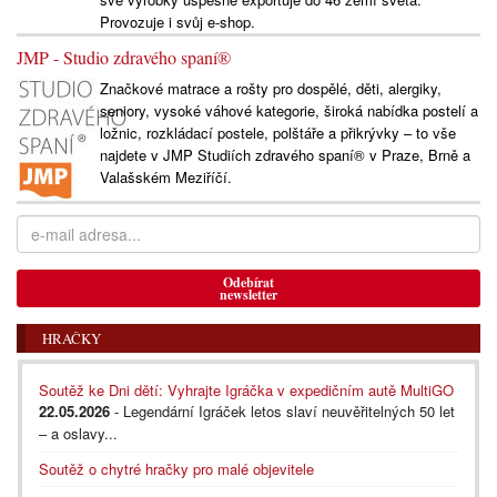
Provozuje i svůj e-shop.
JMP - Studio zdravého spaní®
Značkové matrace a rošty pro dospělé, děti, alergiky,
seniory, vysoké váhové kategorie, široká nabídka postelí a
ložnic, rozkládací postele, polštáře a přikrývky – to vše
najdete v JMP Studiích zdravého spaní® v Praze, Brně a
Valašském Meziříčí.
Odebírat
newsletter
HRAČKY
Soutěž ke Dni dětí: Vyhrajte Igráčka v expedičním autě MultiGO
22.05.2026
- Legendární Igráček letos slaví neuvěřitelných 50 let
– a oslavy...
Soutěž o chytré hračky pro malé objevitele