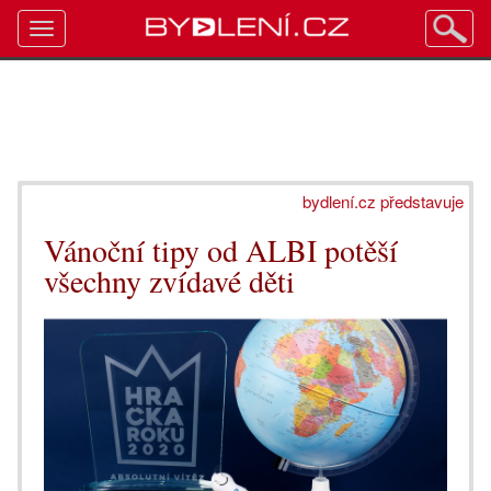
Toggle
navigation
bydlení.cz představuje
Vánoční tipy od ALBI potěší
všechny zvídavé děti