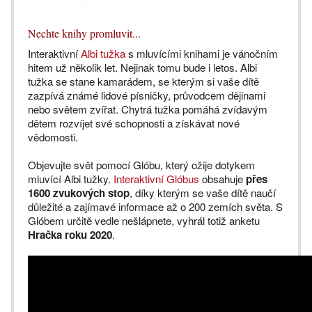
Nechte knihy promluvit...
Interaktivní
Albi tužka
s mluvícími knihami je vánočním
hitem už několik let. Nejinak tomu bude i letos. Albi
tužka se stane kamarádem, se kterým si vaše dítě
zazpívá známé lidové písničky, průvodcem dějinami
nebo světem zvířat. Chytrá tužka pomáhá zvídavým
dětem rozvíjet své schopnosti a získávat nové
vědomosti.
Objevujte svět pomocí Glóbu, který ožije dotykem
mluvící Albi tužky.
Interaktivní Glóbus
obsahuje
přes
1600 zvukových stop
, díky kterým se vaše dítě naučí
důležité a zajímavé informace až o 200 zemích světa. S
Glóbem určitě vedle nešlápnete, vyhrál totiž anketu
Hračka roku 2020
.