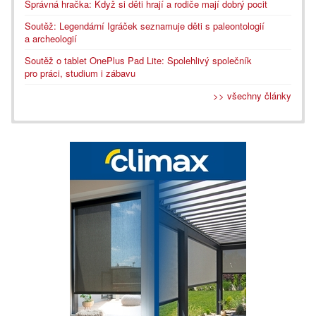
Správná hračka: Když si děti hrají a rodiče mají dobrý pocit
Soutěž: Legendární Igráček seznamuje děti s paleontologií
a archeologií
Soutěž o tablet OnePlus Pad Lite: Spolehlivý společník
pro práci, studium i zábavu
>> všechny články