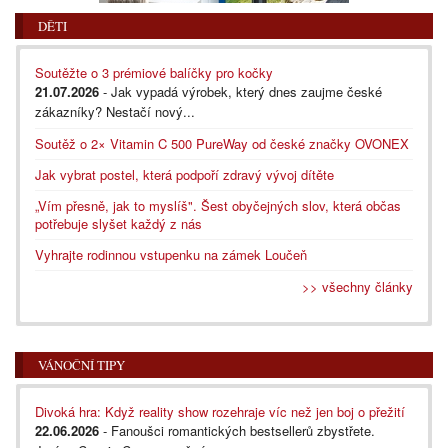
DĚTI
Soutěžte o 3 prémiové balíčky pro kočky
21.07.2026
- Jak vypadá výrobek, který dnes zaujme české
zákazníky? Nestačí nový...
Soutěž o 2× Vitamin C 500 PureWay od české značky OVONEX
Jak vybrat postel, která podpoří zdravý vývoj dítěte
„Vím přesně, jak to myslíš". Šest obyčejných slov, která občas
potřebuje slyšet každý z nás
Vyhrajte rodinnou vstupenku na zámek Loučeň
>> všechny články
VÁNOČNÍ TIPY
Divoká hra: Když reality show rozehraje víc než jen boj o přežití
22.06.2026
- Fanoušci romantických bestsellerů zbystřete.