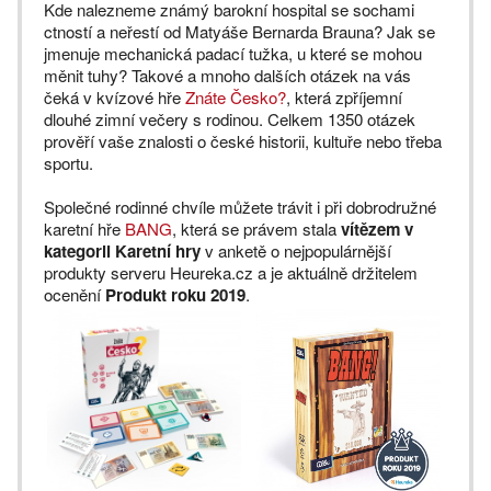
Kde nalezneme známý barokní hospital se sochami
ctností a neřestí od Matyáše Bernarda Brauna? Jak se
jmenuje mechanická padací tužka, u které se mohou
měnit tuhy? Takové a mnoho dalších otázek na vás
čeká v kvízové hře
Znáte Česko?
, která zpříjemní
dlouhé zimní večery s rodinou. Celkem 1350 otázek
prověří vaše znalosti o české historii, kultuře nebo třeba
sportu.
Společné rodinné chvíle můžete trávit i při dobrodružné
karetní hře
BANG
, která se právem stala
vítězem v
kategorii Karetní hry
v anketě o nejpopulárnější
produkty serveru Heureka.cz a je aktuálně držitelem
ocenění
Produkt roku 2019
.