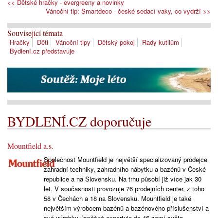
<< Dětské hračky - evergreeny a novinky
Vánoční tip: Smartdeco - české sedací vaky, co vydrží >>
Související témata
Hračky
Děti
Vánoční tipy
Dětský pokoj
Rady kutilům
Bydlení.cz představuje
BYDLENÍ.CZ doporučuje
Mountfield a.s.
Společnost Mountfield je největší specializovaný prodejce
zahradní techniky, zahradního nábytku a bazénů v České
republice a na Slovensku. Na trhu působí již více jak 30
let. V současnosti provozuje 76 prodejních center, z toho
58 v Čechách a 18 na Slovensku. Mountfield je také
největším výrobcem bazénů a bazénového příslušenství a
své výrobky úspěšně exportuje do 46 zemí světa.