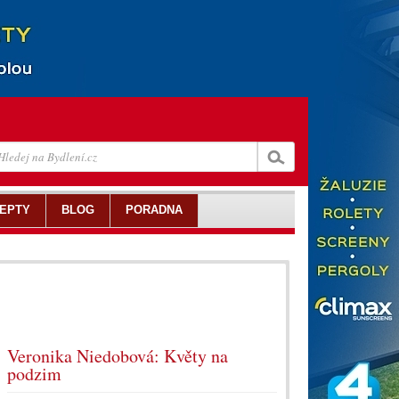
EPTY
BLOG
PORADNA
Veronika Niedobová: Květy na
podzim