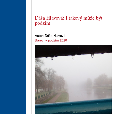
Dáša Hlavová: I takový může být
podzim
Autor:
Dáša Hlavová
Barevný podzim 2020