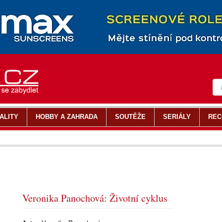
ALITY
HOBBY A ZAHRADA
SOUTĚŽE
SERIÁLY
REC
Veronika Panochová: Životní cyklus