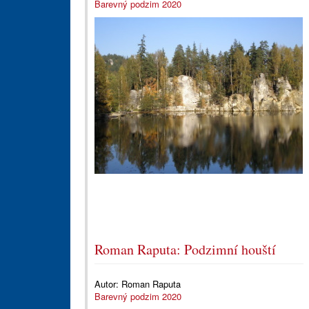
Barevný podzim 2020
Roman Raputa: Podzimní houští
Autor:
Roman Raputa
Barevný podzim 2020