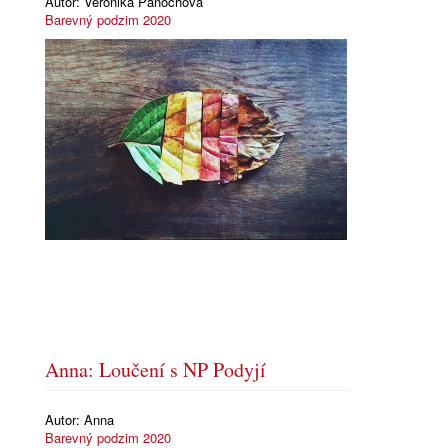
Autor:
Veronika Panochová
Barevný podzim 2020
Anna: Loučení s NP Podyjí
Autor:
Anna
Barevný podzim 2020