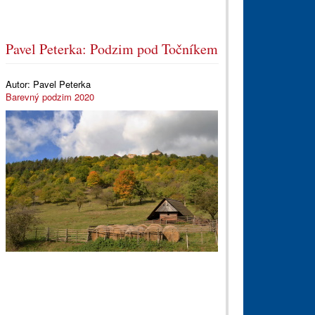
Pavel Peterka: Podzim pod Točníkem
Autor:
Pavel Peterka
Barevný podzim 2020