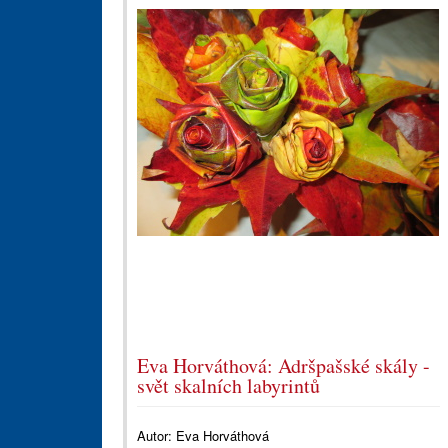
Eva Horváthová: Adršpašské skály -
svět skalních labyrintů
Autor:
Eva Horváthová