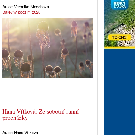
Autor:
Veronika Niedobová
Barevný podzim 2020
Hana Vítková: Ze sobotní ranní
procházky
Autor:
Hana Vítková