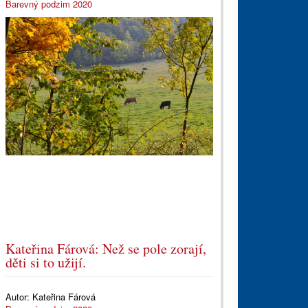
Barevný podzim 2020
Kateřina Fárová: Než se pole zorají,
děti si to užijí.
Autor:
Kateřina Fárová