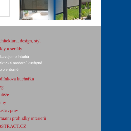
hitektura, design, styl
ly a seriály
bavujeme interiér
aktická moderní kuchyně
plo v domě
dlínkova kuchařka
og
utěže
ihy
iště zpráv
tuální prohlídky interiérů
BSTRACT.CZ