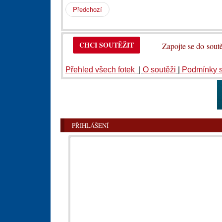
Předchozí
CHCI SOUTĚŽIT
Zapojte se do so
Přehled všech fotek
|
O soutěži
|
Podmínky 
PŘIHLÁŠENÍ