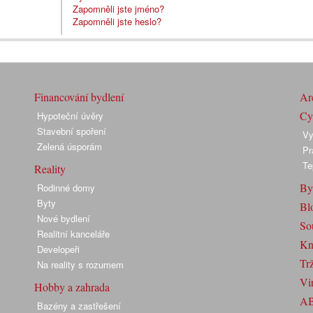
Zapomněli jste jméno?
Zapomněli jste heslo?
Financování bydlení
Arc
Cyk
Hypoteční úvěry
Stavební spoření
Vy
Zelená úsporám
Pr
Te
Reality
By
Rodinné domy
Byty
Bl
Nové bydlení
So
Realitní kanceláře
Kn
Developeři
Trž
Na reality s rozumem
Vir
Hobby a zahrada
A
Bazény a zastřešení