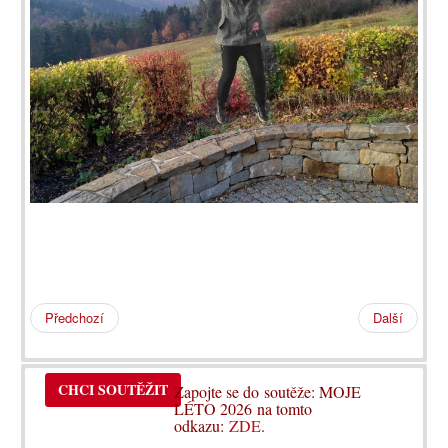
Předchozí
Další
CHCI SOUTĚŽIT
Zapojte se do soutěže: MOJE
LÉTO 2026 na tomto
odkazu:
ZDE
.