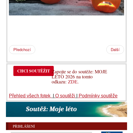
Předchozí
Další
CHCI SOUTĚŽIT
Zapojte se do soutěže: MOJE
LÉTO 2026 na tomto
odkazu:
ZDE
.
Přehled všech fotek
|
O soutěži
|
Podmínky soutěže
PŘIHLÁŠENÍ