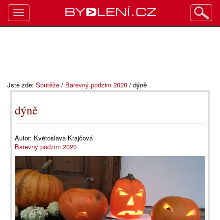
Toggle
navigation
Jste zde:
Soutěže
/
Barevný podzim 2020
/
dýně
dýně
Autor:
Květoslava Krajčová
Barevný podzim 2020