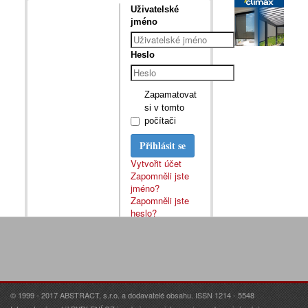
Uživatelské
jméno
Heslo
Zapamatovat
si v tomto
počítači
Přihlásit se
Vytvořit účet
Zapomněli jste
jméno?
Zapomněli jste
heslo?
© 1999 - 2017 ABSTRACT, s.r.o. a dodavatelé obsahu. ISSN 1214 - 5548