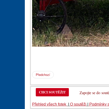
Předchozí
CHCI SOUTĚŽIT
Zapojte se do so
Přehled všech fotek
|
O soutěži
|
Podmínky 