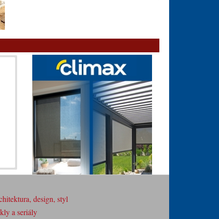
hitektura, design, styl
ly a seriály