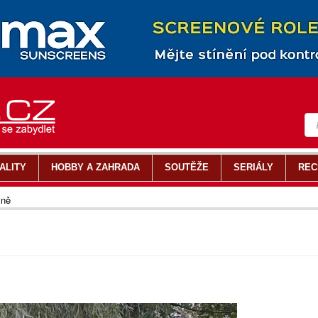
ALITY
HOBBY A ZAHRADA
SOUTĚŽE
SERIÁLY
REC
ýně