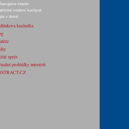
bavujeme interiér
aktická moderní kuchyně
plo v domě
dlínkova kuchařka
og
utěže
ihy
iště zpráv
tuální prohlídky interiérů
BSTRACT.CZ