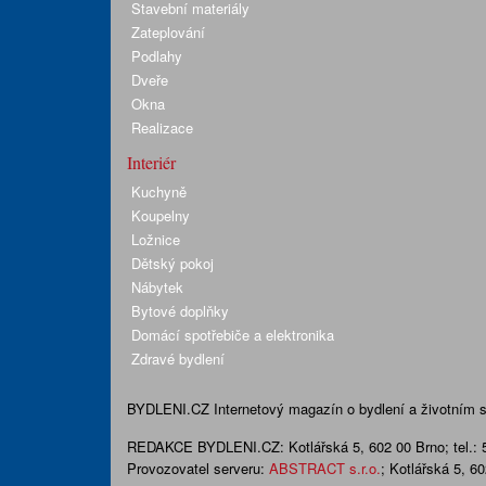
Stavební materiály
Zateplování
Podlahy
Dveře
Okna
Realizace
Interiér
Kuchyně
Koupelny
Ložnice
Dětský pokoj
Nábytek
Bytové doplňky
Domácí spotřebiče a elektronika
Zdravé bydlení
BYDLENI.CZ
Internetový magazín o bydlení a životním sty
REDAKCE BYDLENI.CZ:
Kotlářská 5, 602 00 Brno;
tel.:
Provozovatel serveru:
ABSTRACT s.r.o.
; Kotlářská 5, 6