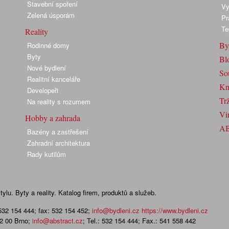
Stavební spoření
Vy
Zelená úsporám
Pr
Te
Reality
By
Rodinné domy
Byty
Bl
Nové bydlení
So
Realitní kanceláře
Kn
Developeři
Trž
Na reality s rozumem
Vir
Hobby a zahrada
A
Bazény a zastřešení
Zahradní architektura
Rady kutilům
lu. Byty a reality. Katalog firem, produktů a služeb.
 532 154 444; fax: 532 154 452
;
info@bydleni.cz
https://www.bydleni.cz
02 00 Brno;
info@abstract.cz
; Tel.: 532 154 444; Fax.: 541 558 442