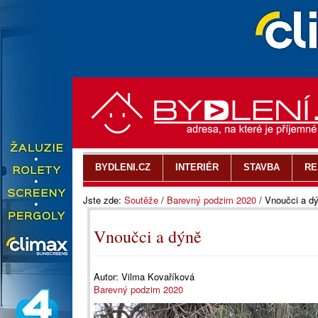
BYDLENI.CZ
INTERIÉR
STAVBA
RE
Jste zde:
Soutěže
/
Barevný podzim 2020
/
Vnoučci a d
Vnoučci a dýně
Autor:
Vilma Kovaříková
Barevný podzim 2020