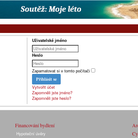
Uživatelské jméno
Heslo
Zapamatovat si v tomto počítači
Přihlásit se
Vytvořit účet
Zapomněli jste jméno?
Zapomněli jste heslo?
Financování bydlení
Arc
Cyk
Hypoteční úvěry