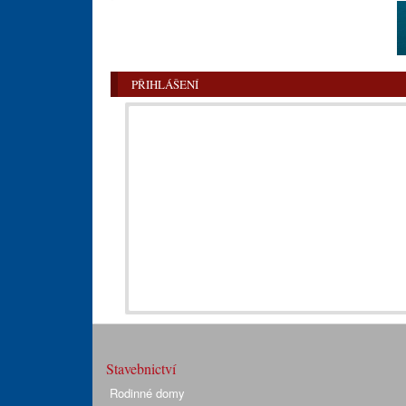
PŘIHLÁŠENÍ
Stavebnictví
Rodinné domy