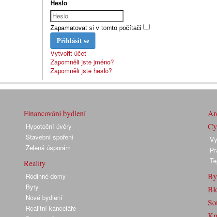
Heslo
Zapamatovat si v tomto počítači
Přihlásit se
Vytvořit účet
Zapomněli jste jméno?
Zapomněli jste heslo?
Financování bydlení
Arc
Cyk
Hypoteční úvěry
Stavební spoření
Vy
Zelená úsporám
Pr
Te
Reality
By
Rodinné domy
Byty
Bl
Nové bydlení
So
Realitní kanceláře
Kn