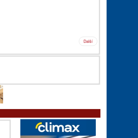
Další