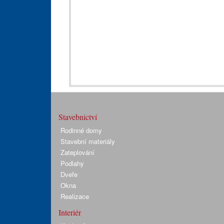
Stavebnictví
Rodinné domy
Stavební materiály
Zateplování
Podlahy
Dveře
Okna
Realizace
Interiér