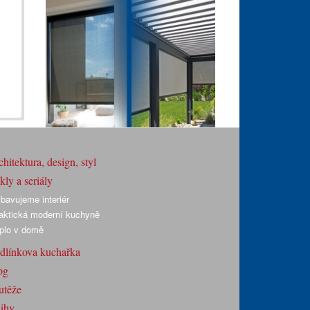
hitektura, design, styl
ly a seriály
bavujeme interiér
aktická moderní kuchyně
plo v domě
dlínkova kuchařka
og
utěže
ihy