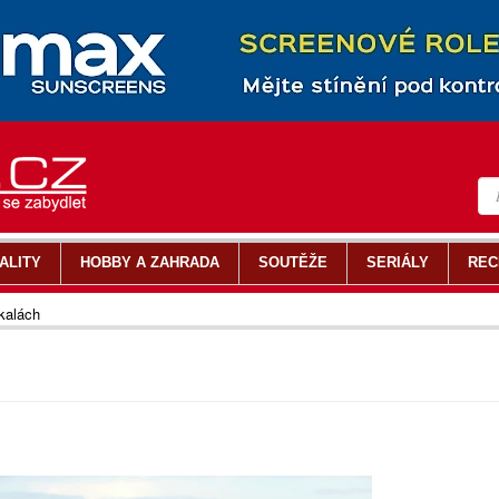
ALITY
HOBBY A ZAHRADA
SOUTĚŽE
SERIÁLY
REC
kalách