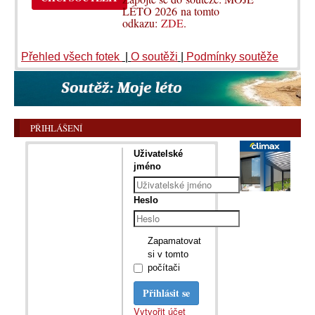
LÉTO 2026 na tomto
odkazu:
ZDE
.
Přehled všech fotek
|
O soutěži
|
Podmínky soutěže
PŘIHLÁŠENÍ
Uživatelské
jméno
Heslo
Zapamatovat
si v tomto
počítači
Přihlásit se
Vytvořit účet