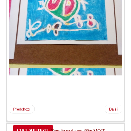
Předchozí
Další
CHCI SOUTĚŽIT
Zapojte se do soutěže: MOJE