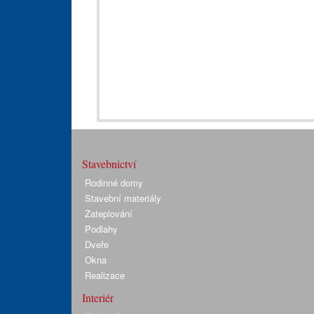
Stavebnictví
Rodinné domy
Stavební materiály
Zateplování
Podlahy
Dveře
Okna
Realizace
Interiér