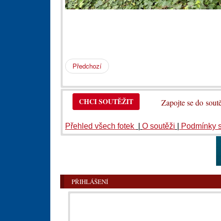
Předchozí
CHCI SOUTĚŽIT
Zapojte se do so
Přehled všech fotek
|
O soutěži
|
Podmínky 
PŘIHLÁŠENÍ