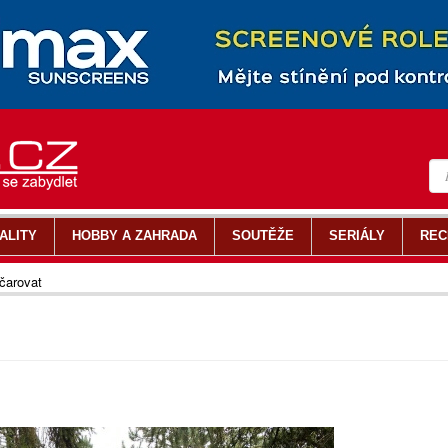
ALITY
HOBBY A ZAHRADA
SOUTĚŽE
SERIÁLY
REC
čarovat