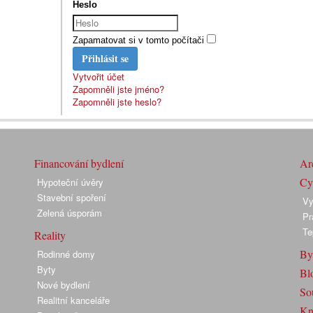
Heslo
Zapamatovat si v tomto počítači
Přihlásit se
Vytvořit účet
Zapomněli jste jméno?
Zapomněli jste heslo?
Financování bydlení
Arc
Cyk
Hypoteční úvěry
Stavební spoření
Vy
Zelená úsporám
Pr
Te
Reality
By
Rodinné domy
Byty
Bl
Nové bydlení
So
Realitní kanceláře
Kn