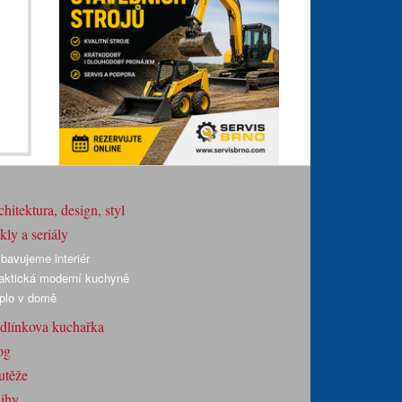
hitektura, design, styl
ly a seriály
bavujeme interiér
aktická moderní kuchyně
plo v domě
dlínkova kuchařka
og
utěže
ihy