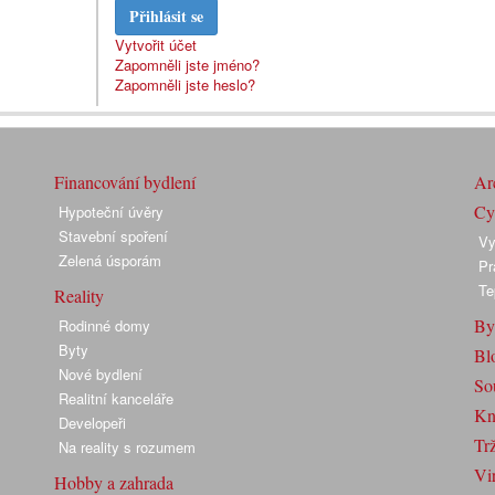
Přihlásit se
Vytvořit účet
Zapomněli jste jméno?
Zapomněli jste heslo?
Financování bydlení
Arc
Cyk
Hypoteční úvěry
Stavební spoření
Vy
Zelená úsporám
Pr
Te
Reality
By
Rodinné domy
Byty
Bl
Nové bydlení
So
Realitní kanceláře
Kn
Developeři
Trž
Na reality s rozumem
Vir
Hobby a zahrada