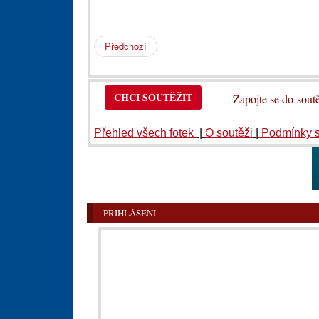
Předchozí
CHCI SOUTĚŽIT
Zapojte se do so
Přehled všech fotek
|
O soutěži
|
Podmínky 
PŘIHLÁŠENÍ