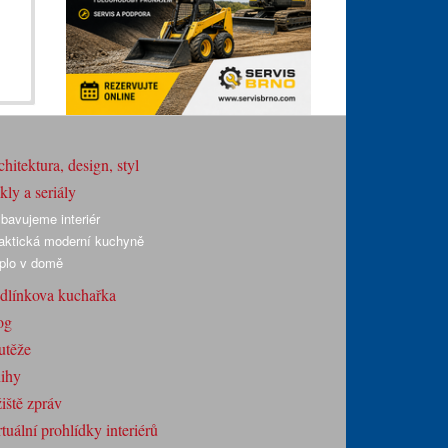
hitektura, design, styl
ly a seriály
bavujeme interiér
aktická moderní kuchyně
plo v domě
dlínkova kuchařka
og
utěže
ihy
iště zpráv
tuální prohlídky interiérů