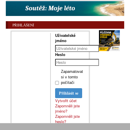
PŘIHLÁŠENÍ
Uživatelské
jméno
Heslo
Zapamatovat
si v tomto
počítači
Přihlásit se
Vytvořit účet
Zapomněli jste
jméno?
Zapomněli jste
heslo?