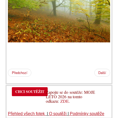
Předchozí
Další
CHCI SOUTĚŽIT
Zapojte se do soutěže: MOJE
LÉTO 2026 na tomto
odkazu:
ZDE
.
Přehled všech fotek
|
O soutěži
|
Podmínky soutěže