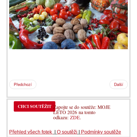
Předchozí
Další
CHCI SOUTĚŽIT
Zapojte se do soutěže: MOJE
LÉTO 2026 na tomto
odkazu:
ZDE
.
Přehled všech fotek
|
O soutěži
|
Podmínky soutěže