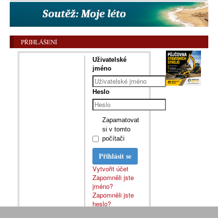
PŘIHLÁŠENÍ
Uživatelské
jméno
Heslo
Zapamatovat
si v tomto
počítači
Přihlásit se
Vytvořit účet
Zapomněli jste
jméno?
Zapomněli jste
heslo?