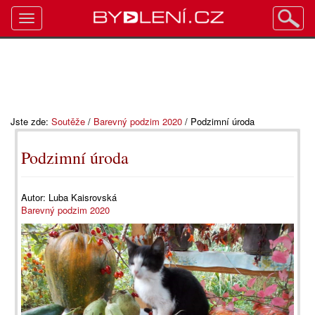
Toggle
navigation
Jste zde:
Soutěže
/
Barevný podzim 2020
/
Podzimní úroda
Podzimní úroda
Autor:
Luba Kaisrovská
Barevný podzim 2020