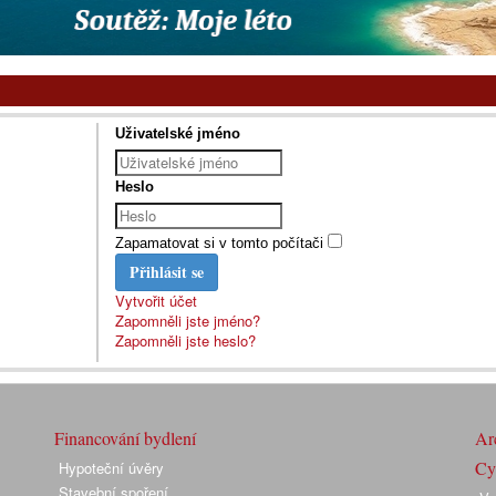
Uživatelské jméno
Heslo
Zapamatovat si v tomto počítači
Přihlásit se
Vytvořit účet
Zapomněli jste jméno?
Zapomněli jste heslo?
Financování bydlení
Arc
Cyk
Hypoteční úvěry
Stavební spoření