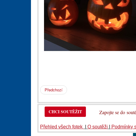
Předchozí
CHCI SOUTĚŽIT
Zapojte se do so
Přehled všech fotek
|
O soutěži
|
Podmínky 