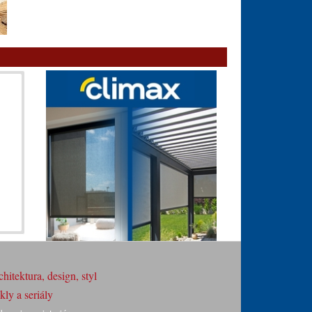
hitektura, design, styl
ly a seriály