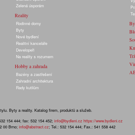
Vy
Zelená úsporám
Pr
Te
Reality
By
Rodinné domy
Byty
Bl
Nové bydlení
So
Realitní kanceláře
Kn
Developeři
Trž
Na reality s rozumem
Vir
Hobby a zahrada
A
Bazény a zastřešení
Zahradní architektura
Rady kutilům
lu. Byty a reality. Katalog firem, produktů a služeb.
 532 154 444; fax: 532 154 452
;
info@bydleni.cz
https://www.bydleni.cz
02 00 Brno;
info@abstract.cz
; Tel.: 532 154 444; Fax.: 541 558 442