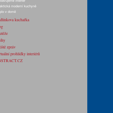
bavujeme interiér
aktická moderní kuchyně
plo v domě
dlínkova kuchařka
og
utěže
ihy
iště zpráv
tuální prohlídky interiérů
BSTRACT.CZ