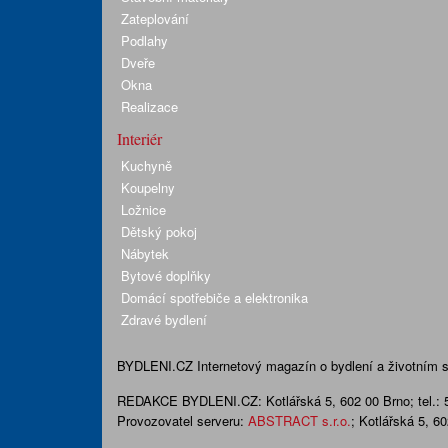
Zateplování
Podlahy
Dveře
Okna
Realizace
Interiér
Kuchyně
Koupelny
Ložnice
Dětský pokoj
Nábytek
Bytové doplňky
Domácí spotřebiče a elektronika
Zdravé bydlení
BYDLENI.CZ
Internetový magazín o bydlení a životním sty
REDAKCE BYDLENI.CZ:
Kotlářská 5, 602 00 Brno;
tel.:
Provozovatel serveru:
ABSTRACT s.r.o.
; Kotlářská 5, 6