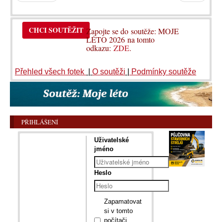
CHCI SOUTĚŽIT
Zapojte se do soutěže: MOJE
LÉTO 2026 na tomto
odkazu:
ZDE
.
Přehled všech fotek
|
O soutěži
|
Podmínky soutěže
PŘIHLÁŠENÍ
Uživatelské
jméno
Heslo
Zapamatovat
si v tomto
počítači