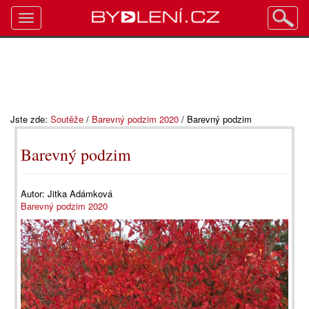
Toggle
navigation
Jste zde:
Soutěže
/
Barevný podzim 2020
/
Barevný podzim
Barevný podzim
Autor:
Jitka Adámková
Barevný podzim 2020