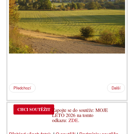
Předchozí
Další
CHCI SOUTĚŽIT
Zapojte se do soutěže: MOJE
LÉTO 2026 na tomto
odkazu:
ZDE
.