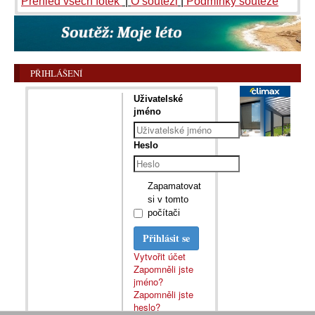
Přehled všech fotek
|
O soutěži
|
Podmínky soutěže
PŘIHLÁŠENÍ
Uživatelské
jméno
Heslo
Zapamatovat
si v tomto
počítači
Přihlásit se
Vytvořit účet
Zapomněli jste
jméno?
Zapomněli jste
heslo?