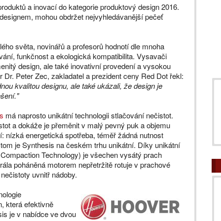
produktů a inovací do kategorie produktový design 2016.
m designem, mohou obdržet nejvyhledávanější pečeť
lého světa, novinářů a profesorů hodnotí dle mnoha
acování, funkčnost a ekologická kompatibilita. Vysavači
enitý design, ale také inovativní provedení a vysokou
Dr. Peter Zec, zakladatel a prezident ceny Red Dot řekl:
u kvalitou designu, ale také ukázali, že design je
šení."
s
má naprosto unikátní technologii stlačování nečistot.
istot a dokáže je přeměnit v malý pevný puk a objemu
ří: nízká energetická spotřeba, téměř žádná nutnost
v tom je Synthesis na českém trhu unikátní. Díky unikátní
e Compaction Technology) je všechen vysátý prach
ála poháněná motorem nepřetržitě rotuje v prachové
nečistoty uvnitř nádoby.
nologie
, která efektivně
is je v nabídce ve dvou