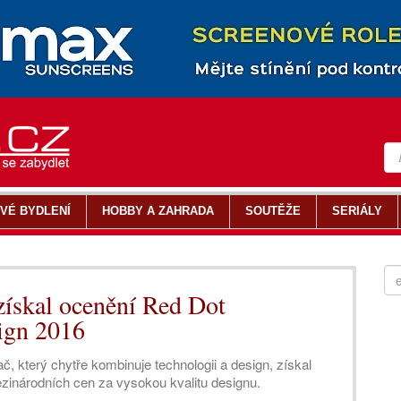
VÉ BYDLENÍ
HOBBY A ZAHRADA
SOUTĚŽE
SERIÁLY
získal ocenění Red Dot
sign 2016
, který chytře kombinuje technologii a design, získal
zinárodních cen za vysokou kvalitu designu.