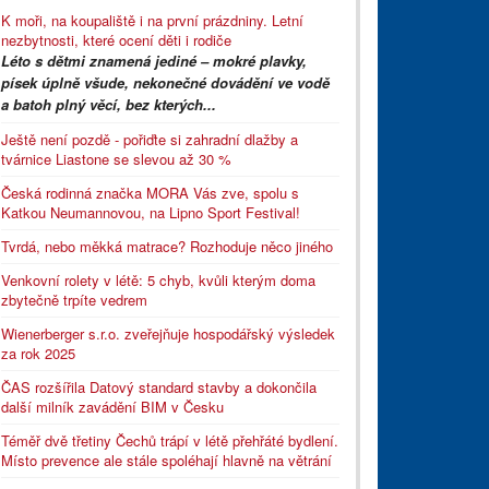
K moři, na koupaliště i na první prázdniny. Letní
nezbytnosti, které ocení děti i rodiče
Léto s dětmi znamená jediné – mokré plavky,
písek úplně všude, nekonečné dovádění ve vodě
a batoh plný věcí, bez kterých...
Ještě není pozdě - pořiďte si zahradní dlažby a
tvárnice Liastone se slevou až 30 %
Česká rodinná značka MORA Vás zve, spolu s
Katkou Neumannovou, na Lipno Sport Festival!
Tvrdá, nebo měkká matrace? Rozhoduje něco jiného
Venkovní rolety v létě: 5 chyb, kvůli kterým doma
zbytečně trpíte vedrem
Wienerberger s.r.o. zveřejňuje hospodářský výsledek
za rok 2025
ČAS rozšířila Datový standard stavby a dokončila
další milník zavádění BIM v Česku
Téměř dvě třetiny Čechů trápí v létě přehřáté bydlení.
Místo prevence ale stále spoléhají hlavně na větrání