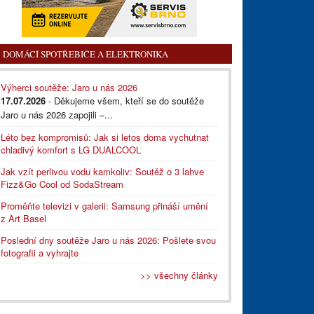
DOMÁCÍ SPOTŘEBIČE A ELEKTRONIKA
Výherci soutěže: Jaro u nás 2026
17.07.2026
- Děkujeme všem, kteří se do soutěže
Jaro u nás 2026 zapojili –...
Léto bez kompromisů: Jak si letos doma vychutnat
chladivý komfort s LG DUALCOOL
Jak vzít perlivou vodu kamkoliv: Soutěž o 3 lahve
Fizz&Go Cool od SodaStream
Proměňte televizi v galerii: Samsung přináší umění
z Art Basel
Poslední dny soutěže Jaro u nás 2026: Pošlete svou
fotografii a vyhrajte
>> všechny články