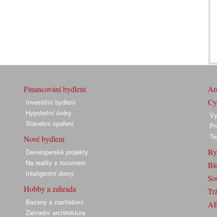
Financování bydlení
Arc
Cyk
Investiční bydlení
Hypoteční úvěry
Vy
Stavební spoření
Pr
Te
Nové bydlení
By
Developerské projekty
Na reality s rozumem
Bl
Inteligentní domy
So
Hobby a zahrada
Trž
Bazény a zastřešení
A
Zahradní architektura