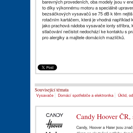
barevných provedeních, oba modely jsou v ene
to díky výkonnému motoru a speciálně upraven
bezsáčkových vysavačů se 75 dB k těm nejti
rotačním kartáčem, která je vhodná například k
jako prachová nádoba vysavače ionty stříbra, kt
stlačování nečistot nedochází ke kontaktu s pr
pro alergiky a majitele domácích mazlíčků.
Související témata
Vysavače
Domácí spotřebiče a elektronika
Úklid, od
Candy Hoover ČR, s
Candy, Hoover a Haier jsou značk