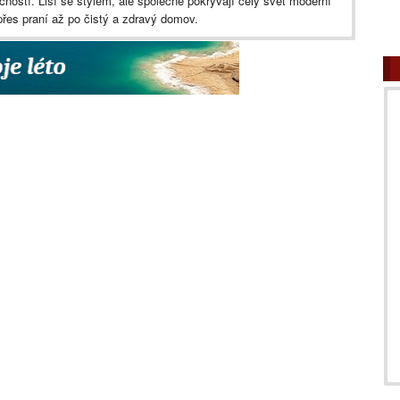
ností. Liší se stylem, ale společně pokrývají celý svět moderní
přes praní až po čistý a zdravý domov.