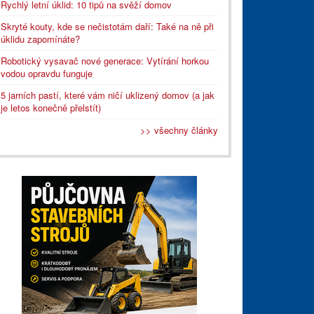
Rychlý letní úklid: 10 tipů na svěží domov
Skryté kouty, kde se nečistotám daří: Také na ně při
úklidu zapomínáte?
Robotický vysavač nové generace: Vytírání horkou
vodou opravdu funguje
5 jarních pastí, které vám ničí uklizený domov (a jak
je letos konečně přelstít)
>> všechny články