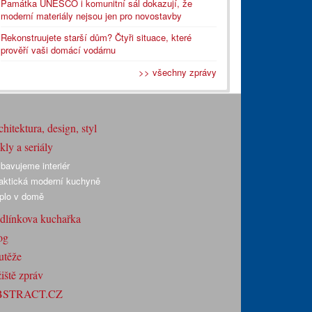
Památka UNESCO i komunitní sál dokazují, že
moderní materiály nejsou jen pro novostavby
Rekonstruujete starší dům? Čtyři situace, které
prověří vaši domácí vodárnu
>> všechny zprávy
hitektura, design, styl
ly a seriály
bavujeme interiér
aktická moderní kuchyně
plo v domě
dlínkova kuchařka
og
utěže
iště zpráv
BSTRACT.CZ