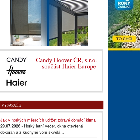
Candy Hoover ČR, s.r.o.
– součást Haier Europe
VYSAVAČE
Jak v horkých měsících udržet zdravé domácí klima
29.07.2026
- Horký letní večer, okna otevřená
dokořán a z kuchyně voní skvělá...