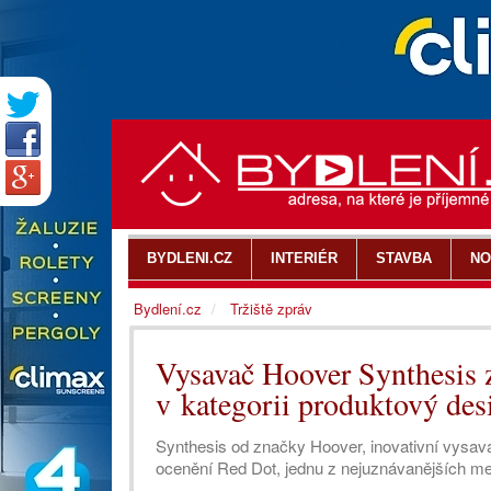
BYDLENI.CZ
INTERIÉR
STAVBA
NO
Bydlení.cz
Tržiště zpráv
Vysavač Hoover Synthesis 
v kategorii produktový de
Synthesis od značky Hoover, inovativní vysavač
ocenění Red Dot, jednu z nejuznávanějších me