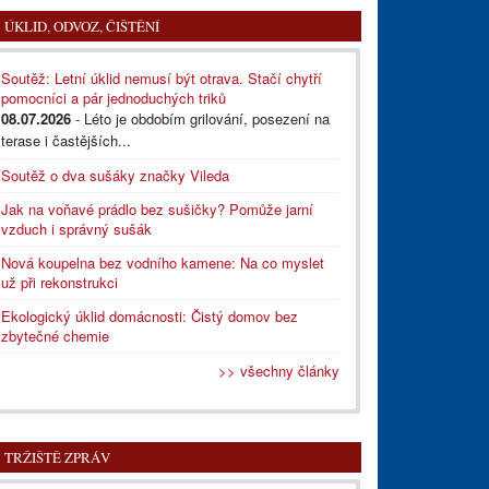
ÚKLID, ODVOZ, ČIŠTĚNÍ
Soutěž: Letní úklid nemusí být otrava. Stačí chytří
pomocníci a pár jednoduchých triků
08.07.2026
- Léto je obdobím grilování, posezení na
terase i častějších...
Soutěž o dva sušáky značky Vileda
Jak na voňavé prádlo bez sušičky? Pomůže jarní
vzduch i správný sušák
Nová koupelna bez vodního kamene: Na co myslet
už při rekonstrukci
Ekologický úklid domácnosti: Čistý domov bez
zbytečné chemie
>> všechny články
TRŽIŠTĚ ZPRÁV