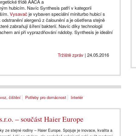
rgetické třídě AACA a
ým hubicím. Navíc Synthesis patří v kategorii
šším.
Vysavač
je vybaven speciální miniturbo hubicí s
 odstranění alergenů z čalounění a je ošetřena stejně
eré zabraňují šíření bakterií. Navíc díky technologii
achem ani při vyprazdňování nádoby. Synthesis je ideální
Tržiště zpráv
|
24.05.2016
voz, čištění
Potřeby pro domácnost
Interiér
.r.o. – součást Haier Europe
y ze stejné rodiny – Haier Europe. Spojuje je inovace, kvalita a