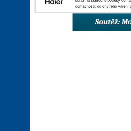
důraz na skutečné potřeby domác
domácnosti: od chytrého vaření 