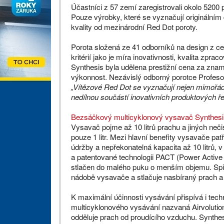
Účastníci z 57 zemí zaregistrovali okolo 5200 
Pouze výrobky, které se vyznačují originální
kvality od mezinárodní Red Dot poroty.
Porota složená ze 41 odborníků na design z ce
kritérií jako je míra inovativnosti, kvalita zpr
Synthesis byla udělena prestižní cena za znam
výkonnost. Nezávislý odborný porotce Profesor 
„Vítězové Red Dot se vyznačují nejen mimořádno
nedílnou součástí inovativních produktových ře
Bezsáčkový multicyklonový vysavač Synthesi
Vysavač pojme až 10 litrů prachu a jiných neč
pouze 1 litr. Mezi hlavní benefity vysavače pat
údržby a nepřekonatelná kapacita až 10 litrů, 
a patentované technologii PACT (Power Activ
stlačen do malého puku o menším objemu. Spir
nádobě vysavače a stlačuje nasbíraný prach a 
K maximální účinnosti vysávání přispívá i tech
multicyklonového vysávání nazvaná Airvolution
odděluje prach od proudícího vzduchu. Synthes