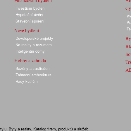
Financování bydlení
Arc
Cyk
Investiční bydlení
Hypoteční úvěry
Vy
Stavební spoření
Pr
Te
Nové bydlení
By
Developerské projekty
Na reality s rozumem
Bl
Inteligentní domy
So
Hobby a zahrada
Trž
Bazény a zastřešení
A
Zahradní architektura
Rady kutilům
lu. Byty a reality. Katalog firem, produktů a služeb.