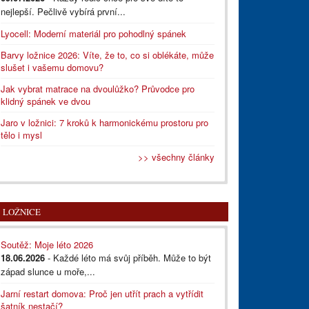
nejlepší. Pečlivě vybírá první...
Lyocell: Moderní materiál pro pohodlný spánek
Barvy ložnice 2026: Víte, že to, co si oblékáte, může
slušet i vašemu domovu?
Jak vybrat matrace na dvoulůžko? Průvodce pro
klidný spánek ve dvou
Jaro v ložnici: 7 kroků k harmonickému prostoru pro
tělo i mysl
>> všechny články
LOŽNICE
Soutěž: Moje léto 2026
18.06.2026
- Každé léto má svůj příběh. Může to být
západ slunce u moře,...
Jarní restart domova: Proč jen utřít prach a vytřídit
šatník nestačí?