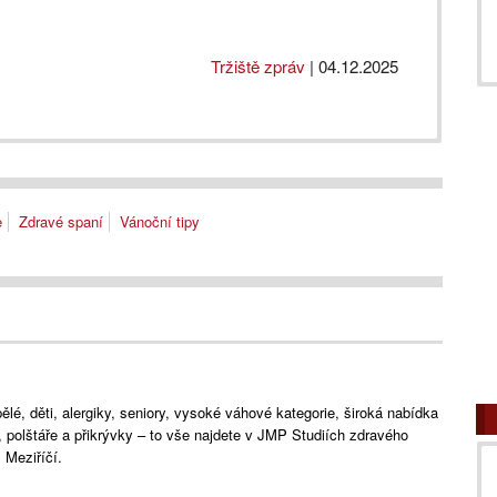
Tržiště zpráv
|
04.12.2025
e
Zdravé spaní
Vánoční tipy
lé, děti, alergiky, seniory, vysoké váhové kategorie, široká nabídka
e, polštáře a přikrývky – to vše najdete v JMP Studiích zdravého
Meziříčí.