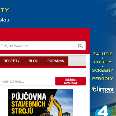
RECEPTY
BLOG
PORADNA
Odebírat
newsletter