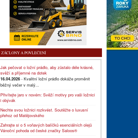
ZÁCLONY A POVLEČENÍ
Jak pečovat o ložní prádlo, aby zůstalo déle krásné,
svěží a příjemné na dotek
16.04.2026
- Kvalitní ložní prádlo dokáže proměnit
běžný večer v malý...
Přivítejte jaro v novém: Svěží motivy pro vaši ložnici
i obývák
Nechte svou ložnici rozkvést. Soutěžte o luxusní
přehoz od Matějovského
Zahrajte si o 5 voňavých balíčků esenciálních olejů
Vánoční pohoda od české značky Saloos®