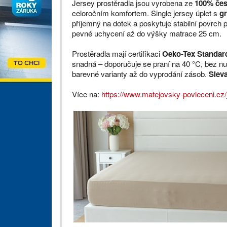
Jersey prostěradla jsou vyrobena ze
100% čes
celoročním komfortem. Single jersey úplet s
gr
příjemný na dotek a poskytuje stabilní povrch 
pevné uchycení až do výšky matrace 25 cm.
Prostěradla mají certifikaci
Oeko-Tex Standar
snadná – doporučuje se praní na 40 °C, bez nut
barevné varianty až do vyprodání zásob.
Slev
Více na:
https://www.matejovsky-povleceni.cz/