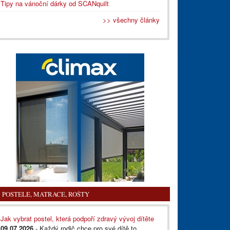
Tipy na vánoční dárky od SCANquilt
>> všechny články
POSTELE, MATRACE, ROŠTY
Jak vybrat postel, která podpoří zdravý vývoj dítěte
09.07.2026
- Každý rodič chce pro své dítě to