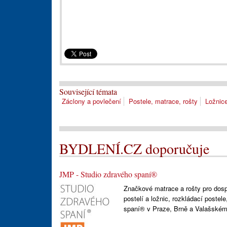
Související témata
Záclony a povlečení
Postele, matrace, rošty
Ložnic
BYDLENÍ.CZ doporučuje
JMP - Studio zdravého spaní®
Značkové matrace a rošty pro dospě
postelí a ložnic, rozkládací postel
spaní® v Praze, Brně a Valašském 