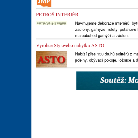
PETROŠ INTERIÉR
Navrhujeme dekorace interiérů, byt
záclony, garnýže, rolety, potahové
maloobchod garnýží a záclon.
Výrobce Stylového nábytku ASTO
Nabízí přes 150 druhů solitérů z m
jídelny, obývací pokoje, ložnice a d