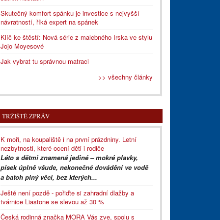
Skutečný komfort spánku je investice s nejvyšší
návratností, říká expert na spánek
Klíč ke štěstí: Nová série z malebného Irska ve stylu
Jojo Moyesové
Jak vybrat tu správnou matraci
>> všechny články
TRŽIŠTĚ ZPRÁV
K moři, na koupaliště i na první prázdniny. Letní
nezbytnosti, které ocení děti i rodiče
Léto s dětmi znamená jediné – mokré plavky,
písek úplně všude, nekonečné dovádění ve vodě
a batoh plný věcí, bez kterých...
Ještě není pozdě - pořiďte si zahradní dlažby a
tvárnice Liastone se slevou až 30 %
Česká rodinná značka MORA Vás zve, spolu s