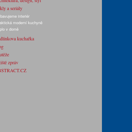
hitektura, design, styl
ly a seriály
bavujeme interiér
aktická moderní kuchyně
plo v domě
dlínkova kuchařka
og
utěže
iště zpráv
BSTRACT.CZ