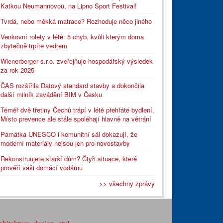
Katkou Neumannovou, na Lipno Sport Festival!
Tvrdá, nebo měkká matrace? Rozhoduje něco jiného
Venkovní rolety v létě: 5 chyb, kvůli kterým doma
zbytečně trpíte vedrem
Wienerberger s.r.o. zveřejňuje hospodářský výsledek
za rok 2025
ČAS rozšířila Datový standard stavby a dokončila
další milník zavádění BIM v Česku
Téměř dvě třetiny Čechů trápí v létě přehřáté bydlení.
Místo prevence ale stále spoléhají hlavně na větrání
Památka UNESCO i komunitní sál dokazují, že
moderní materiály nejsou jen pro novostavby
Rekonstruujete starší dům? Čtyři situace, které
prověří vaši domácí vodárnu
>> všechny zprávy