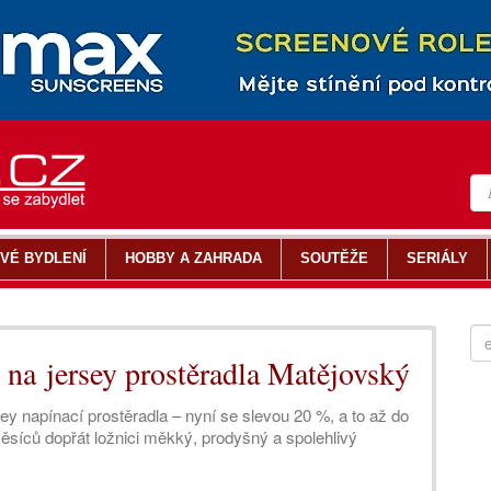
VÉ BYDLENÍ
HOBBY A ZAHRADA
SOUTĚŽE
SERIÁLY
na jersey prostěradla Matějovský
ey napínací prostěradla – nyní se slevou 20 %, a to až do
síců dopřát ložnici měkký, prodyšný a spolehlivý