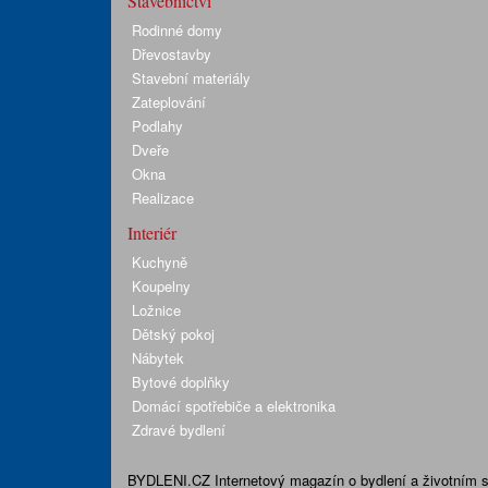
Stavebnictví
Rodinné domy
Dřevostavby
Stavební materiály
Zateplování
Podlahy
Dveře
Okna
Realizace
Interiér
Kuchyně
Koupelny
Ložnice
Dětský pokoj
Nábytek
Bytové doplňky
Domácí spotřebiče a elektronika
Zdravé bydlení
BYDLENI.CZ
Internetový magazín o bydlení a životním sty