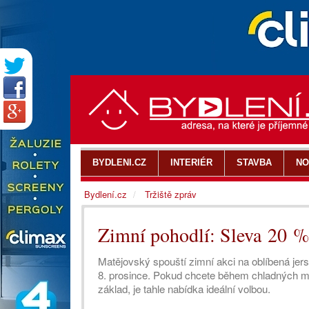
BYDLENI.CZ
INTERIÉR
STAVBA
NO
Bydlení.cz
Tržiště zpráv
Zimní pohodlí: Sleva 20 % 
Matějovský spouští zimní akci na oblíbená jers
8. prosince. Pokud chcete během chladných mě
základ, je tahle nabídka ideální volbou.