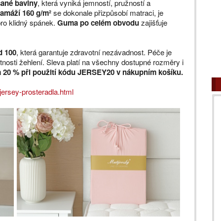
ané bavlny
, která vyniká jemností, pružností a
amáží 160 g/m²
se dokonale přizpůsobí matraci, je
pro klidný spánek.
Guma po celém obvodu
zajišťuje
d 100
, která garantuje zdravotní nezávadnost. Péče je
nosti žehlení. Sleva platí na všechny dostupné rozměry i
a 20 % při použití kódu JERSEY20 v nákupním košíku.
jersey-prosteradla.html