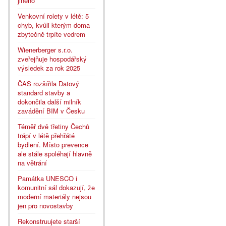
jiného
Venkovní rolety v létě: 5
chyb, kvůli kterým doma
zbytečně trpíte vedrem
Wienerberger s.r.o.
zveřejňuje hospodářský
výsledek za rok 2025
ČAS rozšířila Datový
standard stavby a
dokončila další milník
zavádění BIM v Česku
Téměř dvě třetiny Čechů
trápí v létě přehřáté
bydlení. Místo prevence
ale stále spoléhají hlavně
na větrání
Památka UNESCO i
komunitní sál dokazují, že
moderní materiály nejsou
jen pro novostavby
Rekonstruujete starší