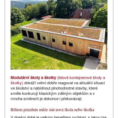
Modulární školy a školky
(lidově kontejnerové školy a
školky)
dokáží velmi dobře reagovat na aktuální situaci
ve školství a nabídnout plnohodnotné stavby, které
směle konkurují klasickým zděným objektům a v
mnoha směrech je dokonce i překonávají.
Během prázdnin může stát nová škola nebo školka
V dnešní době je velkým benefitem rychlost, s jakou lze