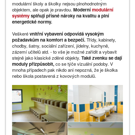
modulární školy a školky nejsou plnohodnotným
objektem, ale opak je pravdou.
Moderní
modulární
systémy
splňují přísné nároky na kvalitu a plní
energetické normy.
Veškeré
vnitřní vybavení odpovídá vysokým
požadavkům na komfort a bezpečí.
Třídy, kabinety,
chodby, šatny, sociální zařízení, jídelny, kuchyně,
zázemí učitelů atd. - to vše je možné zařídit a vybavit
stejně jako klasické zděné objekty.
Také zvenku se dají
moduly přizpůsobit,
co se týče vizuální podoby. V
mnoha případech pak nikdo ani nepozná, že je školka
nebo škola postavená z kovových modulů.