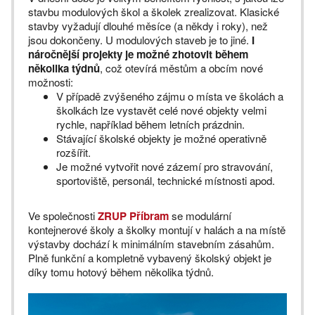
stavbu modulových škol a školek zrealizovat. Klasické
stavby vyžadují dlouhé měsíce (a někdy i roky), než
jsou dokončeny. U modulových staveb je to jiné.
I
náročnější projekty je možné zhotovit během
několika týdnů
, což otevírá městům a obcím nové
možnosti:
V případě zvýšeného zájmu o místa ve školách a
školkách lze vystavět celé nové objekty velmi
rychle, například během letních prázdnin.
Stávající školské objekty je možné operativně
rozšířit.
Je možné vytvořit nové zázemí pro stravování,
sportoviště, personál, technické místnosti apod.
Ve společnosti
ZRUP Příbram
se modulární
kontejnerové školy a školky montují v halách a na místě
výstavby dochází k minimálním stavebním zásahům.
Plně funkční a kompletně vybavený školský objekt je
díky tomu hotový během několika týdnů.