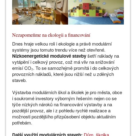
Nezapomeňme na ekologii a financování
Dnes hraje velkou roli i ekologie a právě modulární
systémy jsou tomuto trendu více než otevřené.
Nízkoenergetické modulové stavby
šetří náklady na
vytápění i celkový provoz, což má vliv na snižování
emisí CO₂. To se samozřejmě promítá i do celkových
provozních nákladů, které jsou nižší než u zděných
staveb.
Výstavba modulárních škol a školek je pro města, obce
i soukromé investory výborným řešením nejen co se
týče nízkých nároků na financování výstavby a na
pozdější provoz, ale i z pohledu rychlé realizace a
možnosti pozdějšího přizpůsobení objektu aktuálním
potřebám.
Další využití modulárních staveb:
Dům, školka,