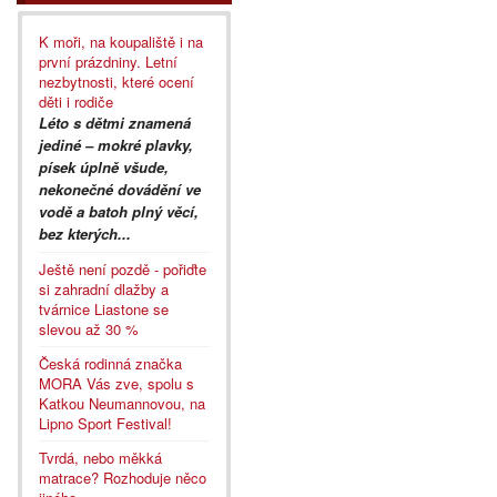
K moři, na koupaliště i na
první prázdniny. Letní
nezbytnosti, které ocení
děti i rodiče
Léto s dětmi znamená
jediné – mokré plavky,
písek úplně všude,
nekonečné dovádění ve
vodě a batoh plný věcí,
bez kterých...
Ještě není pozdě - pořiďte
si zahradní dlažby a
tvárnice Liastone se
slevou až 30 %
Česká rodinná značka
MORA Vás zve, spolu s
Katkou Neumannovou, na
Lipno Sport Festival!
Tvrdá, nebo měkká
matrace? Rozhoduje něco