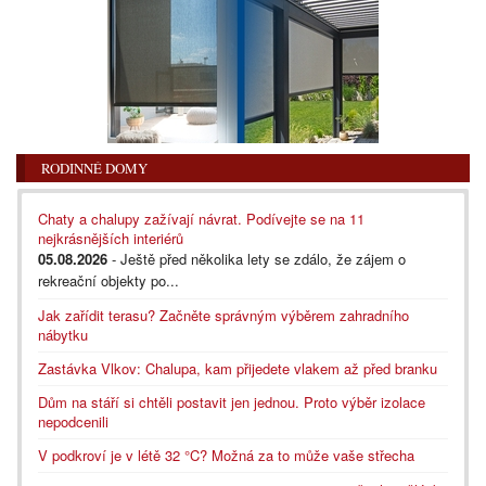
RODINNÉ DOMY
Chaty a chalupy zažívají návrat. Podívejte se na 11
nejkrásnějších interiérů
05.08.2026
- Ještě před několika lety se zdálo, že zájem o
rekreační objekty po...
Jak zařídit terasu? Začněte správným výběrem zahradního
nábytku
Zastávka Vlkov: Chalupa, kam přijedete vlakem až před branku
Dům na stáří si chtěli postavit jen jednou. Proto výběr izolace
nepodcenili
V podkroví je v létě 32 °C? Možná za to může vaše střecha